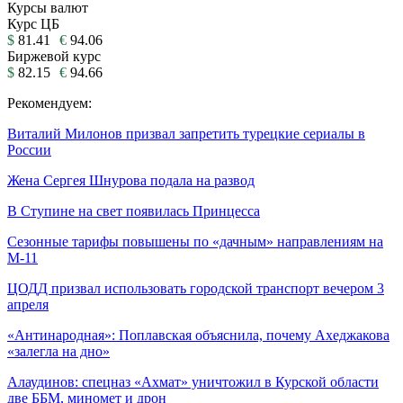
Курсы валют
Курс ЦБ
$
81.41
€
94.06
Биржевой курс
$
82.15
€
94.66
Рекомендуем:
Виталий Милонов призвал запретить турецкие сериалы в
России
Жена Сергея Шнурова подала на развод
В Ступине на свет появилась Принцесса
Сезонные тарифы повышены по «дачным» направлениям на
М-11
ЦОДД призвал использовать городской транспорт вечером 3
апреля
«Антинародная»: Поплавская объяснила, почему Ахеджакова
«залегла на дно»
Алаудинов: спецназ «Ахмат» уничтожил в Курской области
две ББМ, миномет и дрон