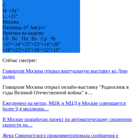
C
H:
+
31°
L:
+
21°
Москва
Пятница, 07 Август
Прогноз на неделю
Сб
Вс
Пн
Вт
Ср
Чт
+
25°
+
24°
+
25°
+
25°
+
14°
+
20°
+
18°
+
15°
+
15°
+
16°
+
12°
+
11°
Сейчас смотрят:
Главархив Москвы открыл виртуальную выставку ко Дню
радио
Главархив Москвы открыл онлайн-выставку "Радиосвязь в
годы Великой Отечественной войны" в…
Ежедневно на метро, МЦК и МЦД в Москве совершается
более 9,4 миллиона…
В Москве разработан проект по автоматическому снижению
скорости на…
Жена Смирнитского прокомментировала сообщения о