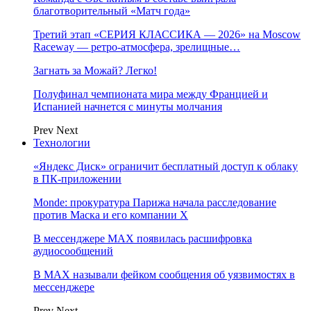
благотворительный «Матч года»
Третий этап «СЕРИЯ КЛАССИКА — 2026» на Moscow
Raceway — ретро‑атмосфера, зрелищные…
Загнать за Можай? Легко!
Полуфинал чемпионата мира между Францией и
Испанией начнется с минуты молчания
Prev
Next
Технологии
«Яндекс Диск» ограничит бесплатный доступ к облаку
в ПК-приложении
Monde: прокуратура Парижа начала расследование
против Маска и его компании X
В мессенджере MAX появилась расшифровка
аудиосообщений
В МAX называли фейком сообщения об уязвимостях в
мессенджере
Prev
Next