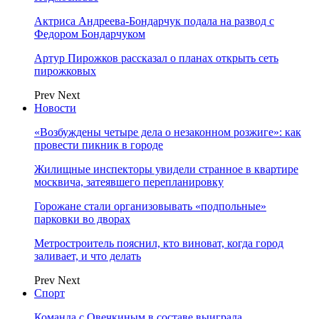
Актриса Андреева-Бондарчук подала на развод с
Федором Бондарчуком
Артур Пирожков рассказал о планах открыть сеть
пирожковых
Prev
Next
Новости
«Возбуждены четыре дела о незаконном розжиге»: как
провести пикник в городе
Жилищные инспекторы увидели странное в квартире
москвича, затеявшего перепланировку
Горожане стали организовывать «подпольные»
парковки во дворах
Метростроитель пояснил, кто виноват, когда город
заливает, и что делать
Prev
Next
Спорт
Команда с Овечкиным в составе выиграла