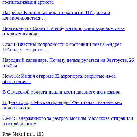
госпитализации артиста
Патриарх Кирилл заявил, что развитие ИИ должно
контролироваться…
Пенсионер из Санкт-Петербурга пригрозил взрывом из-за
отключения воды
Стали известны подробности о состоянии певца Андрея
Губина, у которого…
Народный календарь. Почему нельзя ругаться на Златоуста, 26
ноября
News18: Индия открыла 32 аэропорта, закрытые из-за
обострения…
В Самарской области нашли кости древнего ихтиозавра
В День города Москва проводит Фестиваль технических
видов спорта
СМИ: Задержанного за разгром могилы Маслякова отправили
в психбольницу
Prev
Next
1 из 1 185