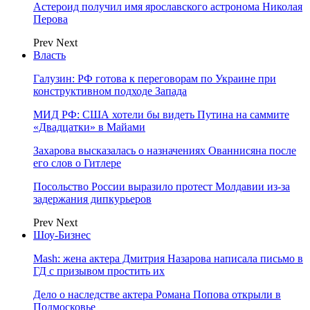
Астероид получил имя ярославского астронома Николая
Перова
Prev
Next
Власть
Галузин: РФ готова к переговорам по Украине при
конструктивном подходе Запада
МИД РФ: США хотели бы видеть Путина на саммите
«Двадцатки» в Майами
Захарова высказалась о назначениях Ованнисяна после
его слов о Гитлере
Посольство России выразило протест Молдавии из-за
задержания дипкурьеров
Prev
Next
Шоу-Бизнес
Mash: жена актера Дмитрия Назарова написала письмо в
ГД с призывом простить их
Дело о наследстве актера Романа Попова открыли в
Подмосковье