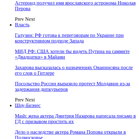
Астероид получил имя ярославского астронома Николая
Перова
Prev
Next
Власть
Галузин: РФ готова к переговорам по Украине при
конструктивном подходе Запада
МИД РФ: США хотели бы видеть Путина на саммите
«Двадцатки» в Майами
Захарова высказалась о назначениях Ованнисяна после
его слов о Гитлере
Посольство России выразило протест Молдавии из-за
задержания дипкурьеров
Prev
Next
Шоу-Бизнес
Mash: жена актера Дмитрия Назарова написала письмо в
ГД с призывом простить их
Дело о наследстве актера Романа Попова открыли в
Подмосковье