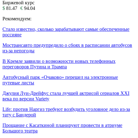
Биржевой курс
$
81.47
€
94.04
Рекомендуем:
Стало известно, сколько зарабатывают самые обеспеченные
россияне
Мострансавто предупредило о сбоях в расписании автобусов
из-за непогоды
В Кремле заявили о возможности новых телефонных
переговоров Путина и Трампа
Автобусный парк «Очаково» перешел на электронные
путевые листы
Джулия Луи-Дрейфус стала лучшей актрисой сериалов XXI
века по версии Variety
Life: против Наргиз требуют возбудить уголовное дело из-за
тату с Бандерой
Прощание с Касаткиной планируют провести в атриуме
Большого театра