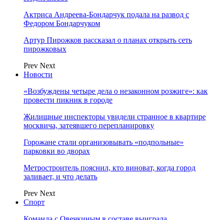
Актриса Андреева-Бондарчук подала на развод с
Федором Бондарчуком
Артур Пирожков рассказал о планах открыть сеть
пирожковых
Prev
Next
Новости
«Возбуждены четыре дела о незаконном розжиге»: как
провести пикник в городе
Жилищные инспекторы увидели странное в квартире
москвича, затеявшего перепланировку
Горожане стали организовывать «подпольные»
парковки во дворах
Метростроитель пояснил, кто виноват, когда город
заливает, и что делать
Prev
Next
Спорт
Команда с Овечкиным в составе выиграла