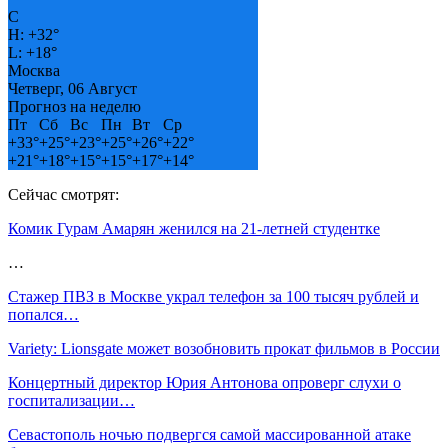
C
H:
+
32°
L:
+
18°
Москва
Четверг, 06 Август
Прогноз на неделю
Пт
Сб
Вс
Пн
Вт
Ср
+
33°
+
25°
+
23°
+
25°
+
26°
+
22°
+
21°
+
18°
+
15°
+
15°
+
17°
+
14°
Сейчас смотрят:
Комик Гурам Амарян женился на 21-летней студентке
…
Стажер ПВЗ в Москве украл телефон за 100 тысяч рублей и
попался…
Variety: Lionsgate может возобновить прокат фильмов в России
Концертный директор Юрия Антонова опроверг слухи о
госпитализации…
Севастополь ночью подвергся самой массированной атаке