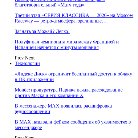
благотворительный «Матч года»
Третий этап «СЕРИЯ КЛАССИКА — 2026» на Moscow
Raceway — ретро‑атмосфера, зрелищные…
Загнать за Можай? Легко!
Полуфинал чемпионата мира между Францией и
Испанией начнется с минуты молчания
Prev
Next
Технологии
«Яндекс Диск» ограничит бесплатный доступ к облаку
в ПК-приложении
Monde: прокуратура Парижа начала расследование
против Маска и его компании X
В мессенджере MAX появилась расшифровка
аудиосообщений
В МAX называли фейком сообщения об уязвимостях в
мессенджере
Prev
Next