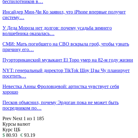
беспилотников в…
Инсайдер Мин-Чи Ко заявил, что iPhone впервые получит
систему…
У Деда Мороза нет долгов: почему усадьба зимнего
волшебника оказалась…
СМИ: Мать погибшего на СВО вскрыла гроб, чтобы узнать
причину его…
Пуэрториканский музыкант El Topo умер на 82-м году жизни
NYT: генеральный директор TikTok Шоу Цзы Чу планирует
посетить…
Невестка Анны Фроловцевой: артистка чувствует себя
хорошо
Песков объяснил, почему Эрдоган пока не может быть
посредником по…
Prev
Next
1 из 1 185
Курсы валют
Курс ЦБ
$
80.93
€
93.19