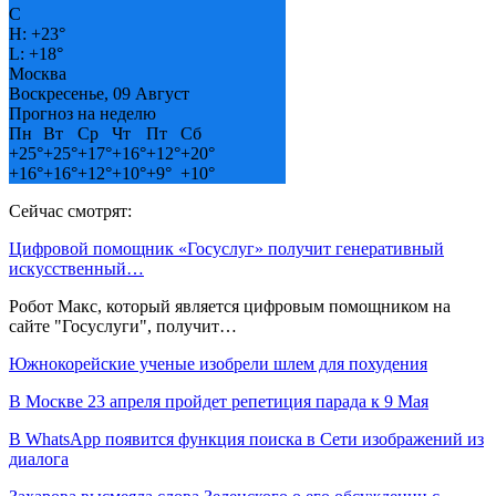
C
H:
+
23°
L:
+
18°
Москва
Воскресенье, 09 Август
Прогноз на неделю
Пн
Вт
Ср
Чт
Пт
Сб
+
25°
+
25°
+
17°
+
16°
+
12°
+
20°
+
16°
+
16°
+
12°
+
10°
+
9°
+
10°
Сейчас смотрят:
Цифровой помощник «Госуслуг» получит генеративный
искусственный…
Робот Макс, который является цифровым помощником на
сайте "Госуслуги", получит…
Южнокорейские ученые изобрели шлем для похудения
В Москве 23 апреля пройдет репетиция парада к 9 Мая
В WhatsApp появится функция поиска в Сети изображений из
диалога