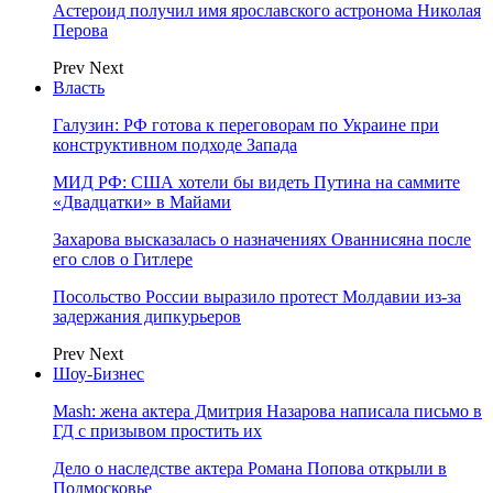
Астероид получил имя ярославского астронома Николая
Перова
Prev
Next
Власть
Галузин: РФ готова к переговорам по Украине при
конструктивном подходе Запада
МИД РФ: США хотели бы видеть Путина на саммите
«Двадцатки» в Майами
Захарова высказалась о назначениях Ованнисяна после
его слов о Гитлере
Посольство России выразило протест Молдавии из-за
задержания дипкурьеров
Prev
Next
Шоу-Бизнес
Mash: жена актера Дмитрия Назарова написала письмо в
ГД с призывом простить их
Дело о наследстве актера Романа Попова открыли в
Подмосковье