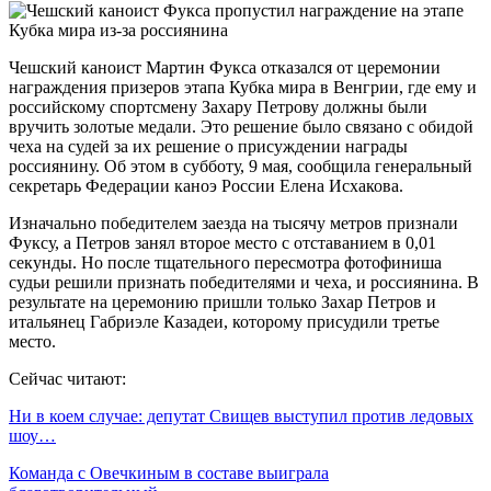
Чешский каноист Мартин Фукса отказался от церемонии
награждения призеров этапа Кубка мира в Венгрии, где ему и
российскому спортсмену Захару Петрову должны были
вручить золотые медали. Это решение было связано с обидой
чеха на судей за их решение о присуждении награды
россиянину. Об этом в субботу, 9 мая, сообщила генеральный
секретарь Федерации каноэ России Елена Исхакова.
Изначально победителем заезда на тысячу метров признали
Фуксу, а Петров занял второе место с отставанием в 0,01
секунды. Но после тщательного пересмотра фотофиниша
судьи решили признать победителями и чеха, и россиянина. В
результате на церемонию пришли только Захар Петров и
итальянец Габриэле Казадеи, которому присудили третье
место.
Сейчас читают:
Ни в коем случае: депутат Свищев выступил против ледовых
шоу…
Команда с Овечкиным в составе выиграла