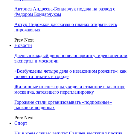
Актриса Андреева-Бондарчук подала на развод с
Федором Бондарчуком
Артур Пирожков рассказал о планах открыть сеть
пирожковых
Prev
Next
Новости
Даешь в каждый двор по велопаркингу: идею оценили
эксперты и москвичи
«Возбуждены четыре дела о незаконном розжиге»: как
провести пикник в городе
Жилищные инспекторы увидели странное в квартире
москвича, затеявшего перепланировку
Горожане стали организовывать «подпольные»
парковки во дворах
Prev
Next
Спорт
Ни в коем случае: депутат Свищев выступил против