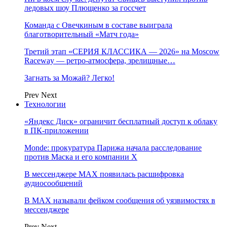
ледовых шоу Плющенко за госсчет
Команда с Овечкиным в составе выиграла
благотворительный «Матч года»
Третий этап «СЕРИЯ КЛАССИКА — 2026» на Moscow
Raceway — ретро‑атмосфера, зрелищные…
Загнать за Можай? Легко!
Prev
Next
Технологии
«Яндекс Диск» ограничит бесплатный доступ к облаку
в ПК-приложении
Monde: прокуратура Парижа начала расследование
против Маска и его компании X
В мессенджере MAX появилась расшифровка
аудиосообщений
В МAX называли фейком сообщения об уязвимостях в
мессенджере
Prev
Next