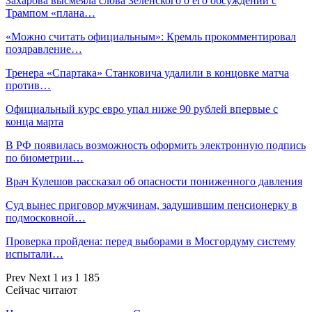
Захарова высмеяла слова Зеленского о его обсуждении с
Трампом «плана…
«Можно считать официальным»: Кремль прокомментировал
поздравление…
Тренера «Спартака» Станковича удалили в концовке матча
против…
Официальный курс евро упал ниже 90 рублей впервые с
конца марта
В РФ появилась возможность оформить электронную подпись
по биометрии…
Врач Кулешов рассказал об опасности пониженного давления
Суд вынес приговор мужчинам, задушившим пенсионерку в
подмосковной…
Проверка пройдена: перед выборами в Мосгордуму систему
испытали…
Prev
Next
1 из 1 185
Сейчас читают