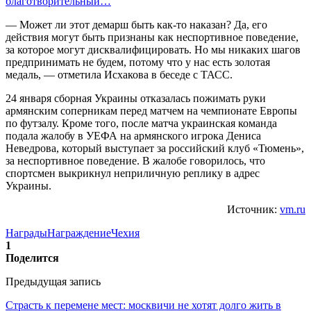
благотворительный…
— Может ли этот демарш быть как-то наказан? Да, его
действия могут быть признаны как неспортивное поведение,
за которое могут дисквалифицировать. Но мы никаких шагов
предпринимать не будем, потому что у нас есть золотая
медаль, — отметила Исхакова в беседе с ТАСС.
24 января сборная Украины отказалась пожимать руки
армянским соперникам перед матчем на чемпионате Европы
по футзалу. Кроме того, после матча украинская команда
подала жалобу в УЕФА на армянского игрока Дениса
Неведрова, который выступает за российский клуб «Тюмень»,
за неспортивное поведение. В жалобе говорилось, что
спортсмен выкрикнул неприличную реплику в адрес
Украины.
Источник:
vm.ru
Награды
Награждение
Чехия
1
Поделится
Предыдущая запись
Страсть к перемене мест: москвичи не хотят долго жить в