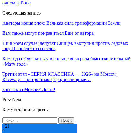
одном районе
Следующая запись
Аватары конца эпох: Великая сила трансформации Земли
Вам также могут понравиться
Еще от автора
Ни в коем случае: депутат Свищев выступил против ледовых
шоу Плющенко за госсчет
Команда с Овечкиным в составе выиграла благотворительный
«Матч года»
Третий этап «СЕРИЯ КЛАССИКА — 2026» на Moscow
Raceway — ретро‑атмосфера, зрелищные…
Загнать за Можай? Легко!
Prev
Next
Комментарии закрыты.
+
21
°