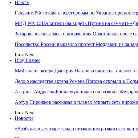
Власть
Галузин: РФ готова к переговорам по Украине при конст
МИД РФ: США хотели бы видеть Путина на саммите «Дв
Захарова высказалась о назначениях Ованнисяна после ег
Посольство России выразило протест Молдавии из-за за
Prev
Next
Шоу-Бизнес
Mash: жена актера Дмитрия Назарова написала письмо в 
Дело о наследстве актера Романа Попова открыли в Подм
Актриса Андреева-Бондарчук подала на развод с Федоро
Артур Пирожков рассказал о планах открыть сеть пирож
Prev
Next
Новости
«Возбуждены четыре дела о незаконном розжиге»: как пр