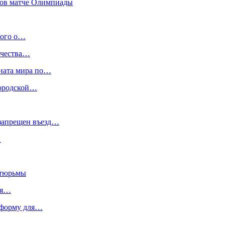
дков матче Олимпиады
кого о…
ачества…
оната мира по…
городской…
 запрещен въезд…
…
 тюрьмы
мя…
тформу для…