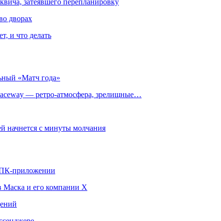
квича, затеявшего перепланировку
во дворах
т, и что делать
ьный «Матч года»
ceway — ретро‑атмосфера, зрелищные…
й начнется с минуты молчания
в ПК-приложении
в Маска и его компании X
щений
ссенджере