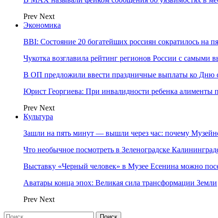
Prev
Next
Экономика
BBI: Состояние 20 богатейших россиян сократилось на п
Чукотка возглавила рейтинг регионов России с самыми 
В ОП предложили ввести праздничные выплаты ко Дню с
Юрист Георгиева: При инвалидности ребенка алименты пл
Prev
Next
Культура
Зашли на пять минут — вышли через час: почему Музе
Что необычное посмотреть в Зеленоградске Калинингра
Выставку «Черный человек» в Музее Есенина можно по
Аватары конца эпох: Великая сила трансформации Земли
Prev
Next