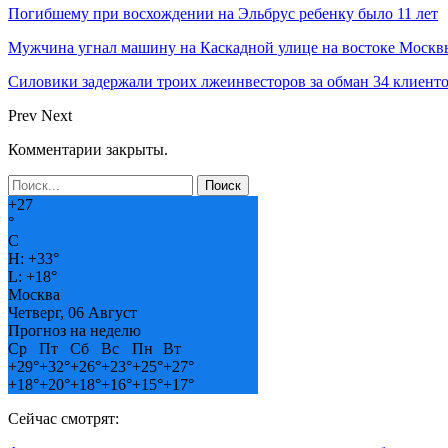
Погибшему при восхождении на Эльбрус ребенку было 11 лет
Мужчина угнал машину на Каскадной улице на востоке Москвы
Силовики задержали троих лжеинвесторов за обман 34 клиент
Prev
Next
Комментарии закрыты.
+
27
°
C
H:
+
33°
L:
+
18°
Москва
Четверг, 06 Август
Прогноз на неделю
Ср
Пт
Сб
Вс
Пн
Вт
+
29°
+
32°
+
26°
+
23°
+
25°
+
27°
+
18°
+
20°
+
18°
+
16°
+
15°
+
17°
Сейчас смотрят: