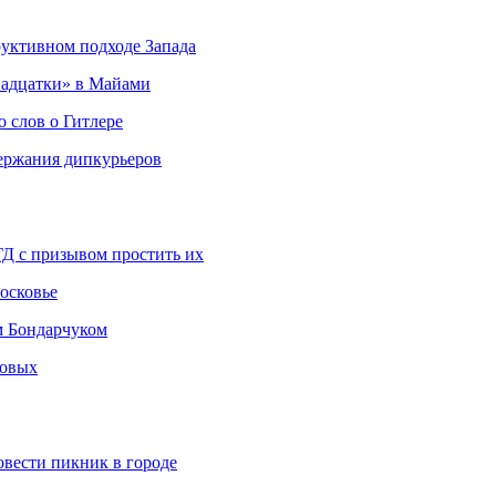
руктивном подходе Запада
адцатки» в Майами
о слов о Гитлере
держания дипкурьеров
ГД с призывом простить их
осковье
м Бондарчуком
ковых
овести пикник в городе