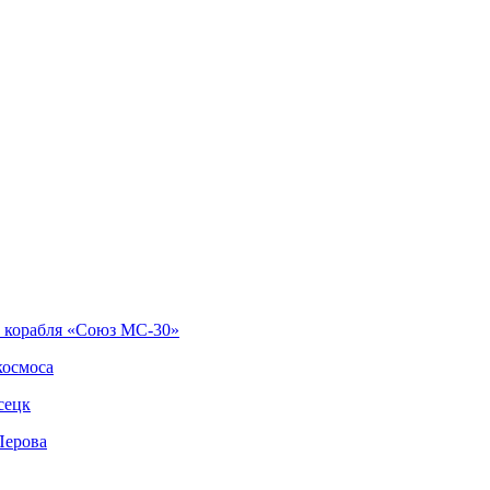
о корабля «Союз МС-30»
космоса
сецк
Перова