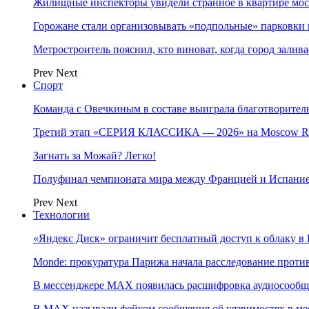
Жилищные инспекторы увидели странное в квартире мос
Горожане стали организовывать «подпольные» парковки 
Метростроитель пояснил, кто виноват, когда город заливае
Prev
Next
Спорт
Команда с Овечкиным в составе выиграла благотворител
Третий этап «СЕРИЯ КЛАССИКА — 2026» на Moscow Ra
Загнать за Можай? Легко!
Полуфинал чемпионата мира между Францией и Испание
Prev
Next
Технологии
«Яндекс Диск» ограничит бесплатный доступ к облаку 
Monde: прокуратура Парижа начала расследование проти
В мессенджере MAX появилась расшифровка аудиосооб
В МAX называли фейком сообщения об уязвимостях в ме