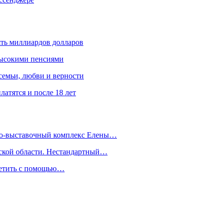
ять миллиардов долларов
высокими пенсиями
емьи, любви и верности
атятся и после 18 лет
йно-выставочный комплекс Елены…
дской области. Нестандартный…
сетить с помощью…