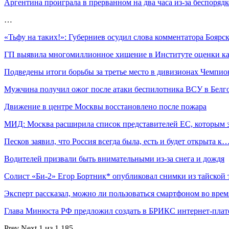
Аргентина проиграла в прерванном на два часа из-за беспоря
…
«Тьфу на таких!»: Губерниев осудил слова комментатора Боярс
ГП выявила многомиллионное хищение в Институте оценки к
Подведены итоги борьбы за третье место в дивизионах Чемпи
Мужчина получил ожог после атаки беспилотника ВСУ в Бел
Движение в центре Москвы восстановлено после пожара
МИД: Москва расширила список представителей ЕС, которым
Песков заявил, что Россия всегда была, есть и будет открыта к
Водителей призвали быть внимательными из-за снега и дождя
Солист «Би-2» Егор Бортник* опубликовал снимки из тайской
Эксперт рассказал, можно ли пользоваться смартфоном во вре
Глава Минюста РФ предложил создать в БРИКС интернет-пла
Prev
Next
1 из 1 185