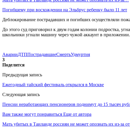
Погибшему при восхождении на Эльбрус ребенку было 11 лет
Деблокирование пострадавших и погибших осуществляли пожа
До этого суд приговорил к двум годам колонии подростка, угн
школьники угнали машину через чужой аккаунт в приложении. 
Аварии
ДТП
Пострадавшие
Смерть
Удмуртия
3
Поделится
Предыдущая запись
Ежегодный тайский фестиваль открылся в Москве
Следующая запись
Пенсии неработающих пенсионеров поднимут до 15 тысяч рубл
Вам также могут понравиться
Еще от автора
Мать убитых в Таиланде россиян не может опознать их из-за о