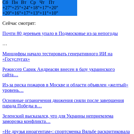
Сб
Пн
Вт
Ср
Чт
Пт
+
27°
+
25°
+
24°
+
18°
+
17°
+
20°
+
20°
+
16°
+
17°
+
13°
+
11°
+
10°
Сейчас смотрят:
Почти 80 деревьев упало в Подмосковье из-за непогоды
…
Минцифры начало тестировать генеративного ИИ на
«Госуслугах»
Режиссер Сарик Андреасян внесен в базу украинского
сайта…
Из-за риска пожаров в Москве и области объявлен «желтый»
уровень…
Основные ограничения движения сняли после завершения
парада Победы в…
Зеленский высказался, что для Украины неприемлема
заморозка конфликта…
«Не друзья иноагентам»: спортсменка Вяльбе раскритиковала