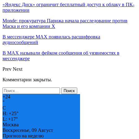
«Яндекс Диск» ограничит бесплатный доступ к облаку в ПК-
приложении
Monde: прокуратура Парижа начала расследование против
Маска и его компании X
В мессенджере MAX появилась расшифровка
аудиосообщений
В МAX называли фейком сообщения об уязвимостях в
мессенджере
Prev
Next
Комментарии закрыты.
+
24
°
C
H:
+
25°
L:
+
17°
Москва
Воскресенье, 09 Август
Прогноз на неделю