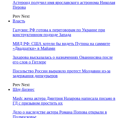
Астероид получил имя ярославского астронома Николая
Перова
Prev
Next
Власть
Галузин: РФ готова к переговорам по Украине при
конструктивном подходе Запада
МИД РФ: США хотели бы видеть Путина на саммите
«Двадцатки» в Майами
Захарова высказалась о назначениях Ованнисяна после
его слов о Гитлере
Посольство России выразило протест Молдавии из-за
задержания дипкурьеров
Prev
Next
Шоу-Бизнес
Mash: жена актера Дмитрия Назарова написала письмо в
ГД с призывом простить их
Дело о наследстве актера Романа Попова открыли в
Подмосковье