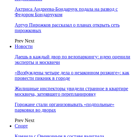
Актриса Андреева-Бондарчук подала на развод с
Федором Бондарчуком
Артур Пирожков рассказал о планах открыть сеть
пирожковых
Prev
Next
Новости
Даешь в каждый двор по велопаркингу: идею оценили
эксперты и москвичи
«Возбуждены четыре дела о незаконном розжиге»: как
провести пикник в городе
Жилищные инспекторы увидели странное в квартире
москвича, затеявшего перепланировку
Горожане стали организовывать «подпольные»
парковки во дворах
Prev
Next
Спорт
Команда с Овечкиным в составе выиграла