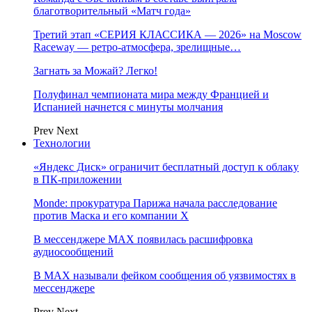
благотворительный «Матч года»
Третий этап «СЕРИЯ КЛАССИКА — 2026» на Moscow
Raceway — ретро‑атмосфера, зрелищные…
Загнать за Можай? Легко!
Полуфинал чемпионата мира между Францией и
Испанией начнется с минуты молчания
Prev
Next
Технологии
«Яндекс Диск» ограничит бесплатный доступ к облаку
в ПК-приложении
Monde: прокуратура Парижа начала расследование
против Маска и его компании X
В мессенджере MAX появилась расшифровка
аудиосообщений
В МAX называли фейком сообщения об уязвимостях в
мессенджере
Prev
Next