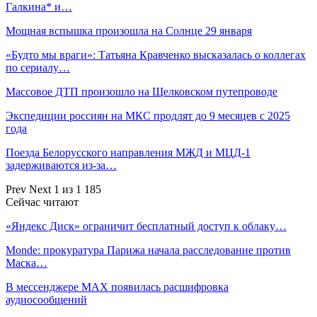
Галкина* и…
Мощная вспышка произошла на Солнце 29 января
«Будто мы враги»: Татьяна Кравченко высказалась о коллегах
по сериалу…
Массовое ДТП произошло на Щелковском путепроводе
Экспедиции россиян на МКС продлят до 9 месяцев с 2025
года
Поезда Белорусского направления МЖД и МЦД-1
задерживаются из-за…
Prev
Next
1 из 1 185
Сейчас читают
«Яндекс Диск» ограничит бесплатный доступ к облаку…
Monde: прокуратура Парижа начала расследование против
Маска…
В мессенджере MAX появилась расшифровка
аудиосообщений