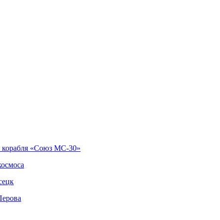
о корабля «Союз МС-30»
космоса
сецк
Перова