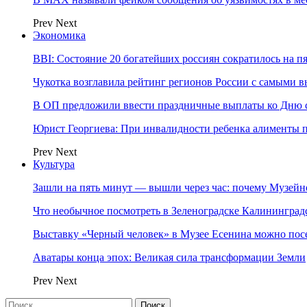
Prev
Next
Экономика
BBI: Состояние 20 богатейших россиян сократилось на п
Чукотка возглавила рейтинг регионов России с самыми 
В ОП предложили ввести праздничные выплаты ко Дню с
Юрист Георгиева: При инвалидности ребенка алименты пл
Prev
Next
Культура
Зашли на пять минут — вышли через час: почему Музе
Что необычное посмотреть в Зеленоградске Калинингра
Выставку «Черный человек» в Музее Есенина можно по
Аватары конца эпох: Великая сила трансформации Земли
Prev
Next