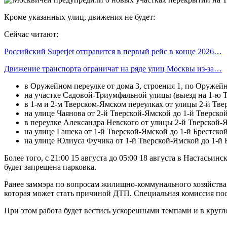
Кроме указанных улиц, движения не будет:
Сейчас читают:
Российский Superjet отправится в первый рейс в конце 2026…
Движение транспорта ограничат на ряде улиц Москвы из-за…
в Оружейном переулке от дома 3, строения 1, по Оружей
на участке Садовой-Триумфальной улицы (выезд на 1-ю 
в 1-м и 2-м Тверском-Ямском переулках от улицы 2-й Тве
на улице Чаянова от 2-й Тверской-Ямской до 1-й Тверско
в переулке Александра Невского от улицы 2-й Тверской-
на улице Гашека от 1-й Тверской-Ямской до 1-й Брестской
на улице Юлиуса Фучика от 1-й Тверской-Ямской до 1-й 
Более того, с 21:00 15 августа до 05:00 18 августа в Настас
будет запрещена парковка.
Ранее заммэра по вопросам жилищно-коммунального хозяйства и
которая может стать причиной ДТП. Специальная комиссия пос
При этом работа будет вестись ускоренными темпами и в кругл