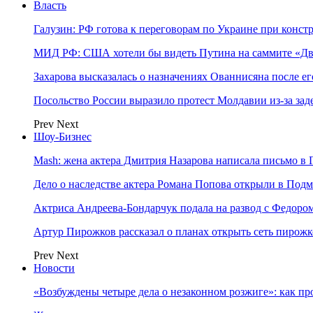
Власть
Галузин: РФ готова к переговорам по Украине при конст
МИД РФ: США хотели бы видеть Путина на саммите «Дв
Захарова высказалась о назначениях Ованнисяна после ег
Посольство России выразило протест Молдавии из-за за
Prev
Next
Шоу-Бизнес
Mash: жена актера Дмитрия Назарова написала письмо в 
Дело о наследстве актера Романа Попова открыли в Подм
Актриса Андреева-Бондарчук подала на развод с Федоро
Артур Пирожков рассказал о планах открыть сеть пирож
Prev
Next
Новости
«Возбуждены четыре дела о незаконном розжиге»: как пр