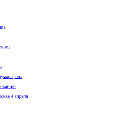
мпа
стемы
да
олумарафона
сованию
скве 4 апреля