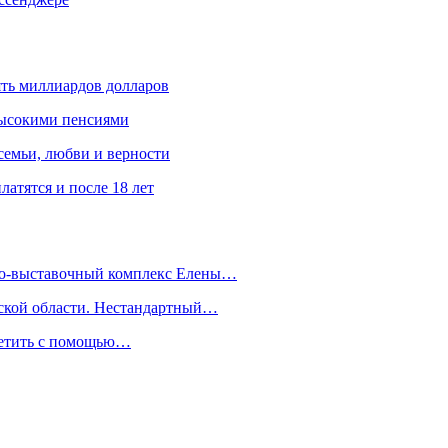
ять миллиардов долларов
высокими пенсиями
емьи, любви и верности
атятся и после 18 лет
йно-выставочный комплекс Елены…
дской области. Нестандартный…
сетить с помощью…