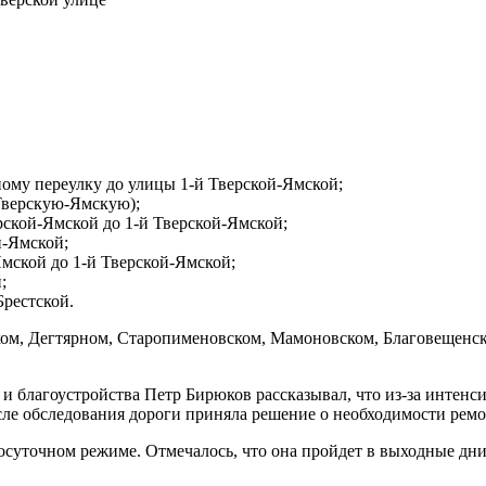
ному переулку до улицы 1-й Тверской-Ямской;
Тверскую-Ямскую);
рской-Ямской до 1-й Тверской-Ямской;
й-Ямской;
Ямской до 1-й Тверской-Ямской;
;
Брестской.
ьинском, Дегтярном, Старопименовском, Мамоновском, Благовещен
 благоустройства Петр Бирюков рассказывал, что из-за интенси
ле обследования дороги приняла решение о необходимости ремо
осуточном режиме. Отмечалось, что она пройдет в выходные дни