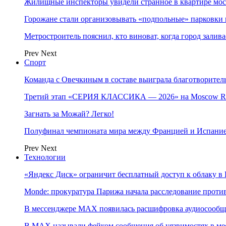
Жилищные инспекторы увидели странное в квартире мос
Горожане стали организовывать «подпольные» парковки 
Метростроитель пояснил, кто виноват, когда город заливае
Prev
Next
Спорт
Команда с Овечкиным в составе выиграла благотворител
Третий этап «СЕРИЯ КЛАССИКА — 2026» на Moscow Ra
Загнать за Можай? Легко!
Полуфинал чемпионата мира между Францией и Испание
Prev
Next
Технологии
«Яндекс Диск» ограничит бесплатный доступ к облаку 
Monde: прокуратура Парижа начала расследование проти
В мессенджере MAX появилась расшифровка аудиосооб
В МAX называли фейком сообщения об уязвимостях в ме