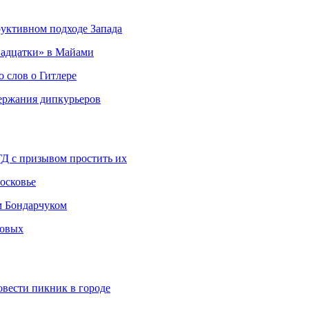
руктивном подходе Запада
адцатки» в Майами
о слов о Гитлере
держания дипкурьеров
ГД с призывом простить их
осковье
м Бондарчуком
ковых
овести пикник в городе