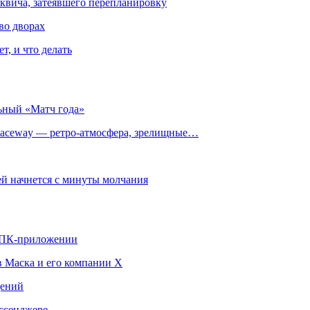
квича, затеявшего перепланировку
во дворах
т, и что делать
ьный «Матч года»
ceway — ретро‑атмосфера, зрелищные…
й начнется с минуты молчания
в ПК-приложении
в Маска и его компании X
щений
ссенджере