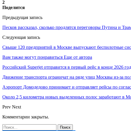
2
Поделится
Предыдущая запись
Песков рассказал, сколько продлятся переговоры Путина и Тра
Следующая запись
Свыше 120 предприятий в Москве выпускают беспилотные си
Вам также могут понравиться
Еще от автора
Российский Superjet отправится в первый рейс в конце 2026 го
Движение транспорта ограничат на ряде улиц Москвы из-за п
Аэропорт Домодедово принимает и отправляет рейсы по согла
Около 2,5 километра новых выделенных полос заработают в Мо
Prev
Next
Комментарии закрыты.