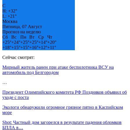
°
C
H:
+
32°
L:
+
21°
Москва
Пятница, 07 Август
Прогноз на неделю
Сб
Вс
Пн
Вт
Ср
Чт
+
25°
+
24°
+
25°
+
25°
+
14°
+
20°
+
18°
+
15°
+
15°
+
16°
+
12°
+
11°
Сейчас смотрят:
Мирный житель ранен при атаке беспилотника ВСУ на
автомобиль под Белгородом
…
Президент Олимпийского комитета РФ Поздняков объявил об
уходе с поста
Экологи обнаружили огромное грязное пятно в Каспийском
море
Shot: Частный дом загорелся в результате падения обломков
БПЛА в…