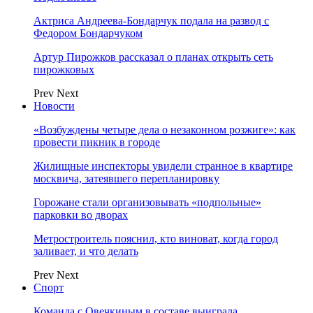
Актриса Андреева-Бондарчук подала на развод с
Федором Бондарчуком
Артур Пирожков рассказал о планах открыть сеть
пирожковых
Prev
Next
Новости
«Возбуждены четыре дела о незаконном розжиге»: как
провести пикник в городе
Жилищные инспекторы увидели странное в квартире
москвича, затеявшего перепланировку
Горожане стали организовывать «подпольные»
парковки во дворах
Метростроитель пояснил, кто виноват, когда город
заливает, и что делать
Prev
Next
Спорт
Команда с Овечкиным в составе выиграла