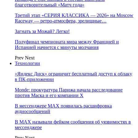
благотворительный «Матч года»
Третий этап «СЕРИЯ КЛАССИКА — 2026» на Moscow
Raceway — ретро‑атмосфера, зрелищные…
Загнать за Можай? Легко!
Полуфинал чемпионата мира между Францией и
Испанией начнется с минуты молчания
Prev
Next
Технологии
«Яндекс Диск» ограничит бесплатный доступ к облаку
в ПК-приложении
Monde: прокуратура Парижа начала расследование
против Маска и его компании X
В мессенджере MAX появилась расшифровка
аудиосообщений
В МAX называли фейком сообщения об уязвимостях в
мессенджере
Prev
Next