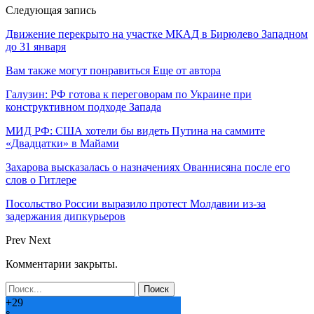
Следующая запись
Движение перекрыто на участке МКАД в Бирюлево Западном
до 31 января
Вам также могут понравиться
Еще от автора
Галузин: РФ готова к переговорам по Украине при
конструктивном подходе Запада
МИД РФ: США хотели бы видеть Путина на саммите
«Двадцатки» в Майами
Захарова высказалась о назначениях Ованнисяна после его
слов о Гитлере
Посольство России выразило протест Молдавии из-за
задержания дипкурьеров
Prev
Next
Комментарии закрыты.
+
29