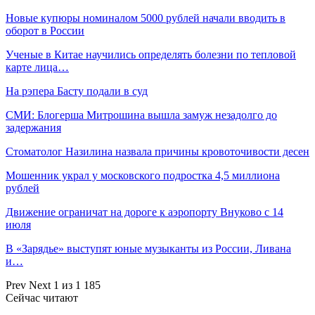
Новые купюры номиналом 5000 рублей начали вводить в
оборот в России
Ученые в Китае научились определять болезни по тепловой
карте лица…
На рэпера Басту подали в суд
СМИ: Блогерша Митрошина вышла замуж незадолго до
задержания
Стоматолог Назилина назвала причины кровоточивости десен
Мошенник украл у московского подростка 4,5 миллиона
рублей
Движение ограничат на дороге к аэропорту Внуково с 14
июля
В «Зарядье» выступят юные музыканты из России, Ливана
и…
Prev
Next
1 из 1 185
Сейчас читают