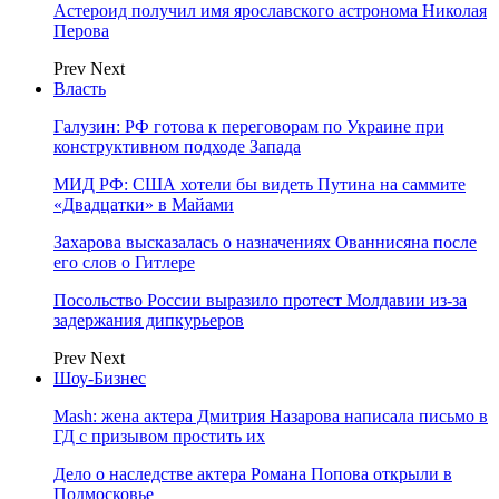
Астероид получил имя ярославского астронома Николая
Перова
Prev
Next
Власть
Галузин: РФ готова к переговорам по Украине при
конструктивном подходе Запада
МИД РФ: США хотели бы видеть Путина на саммите
«Двадцатки» в Майами
Захарова высказалась о назначениях Ованнисяна после
его слов о Гитлере
Посольство России выразило протест Молдавии из-за
задержания дипкурьеров
Prev
Next
Шоу-Бизнес
Mash: жена актера Дмитрия Назарова написала письмо в
ГД с призывом простить их
Дело о наследстве актера Романа Попова открыли в
Подмосковье