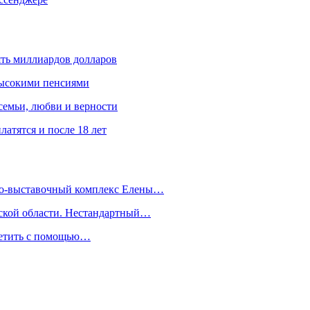
ять миллиардов долларов
высокими пенсиями
емьи, любви и верности
атятся и после 18 лет
йно-выставочный комплекс Елены…
дской области. Нестандартный…
сетить с помощью…