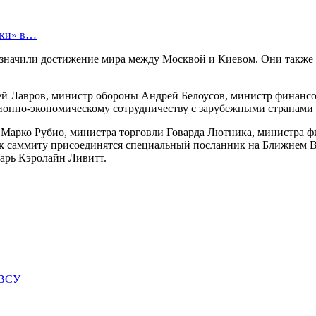
тки» в…
значили достижение мира между Москвой и Киевом. Они также 
гей Лавров, министр обороны Андрей Белоусов, министр финан
ионно-экономическому сотрудничеству с зарубежными странами
 Марко Рубио, министра торговли Говарда Лютника, министра ф
 к саммиту присоединятся специальный посланник на Ближнем В
тарь Кэролайн Ливитт.
 ВСУ