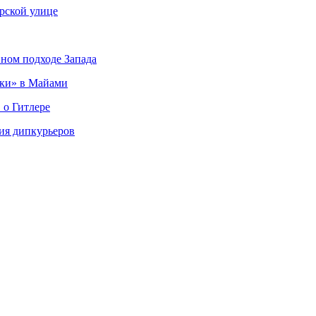
рской улице
вном подходе Запада
ки» в Майами
 о Гитлере
ия дипкурьеров