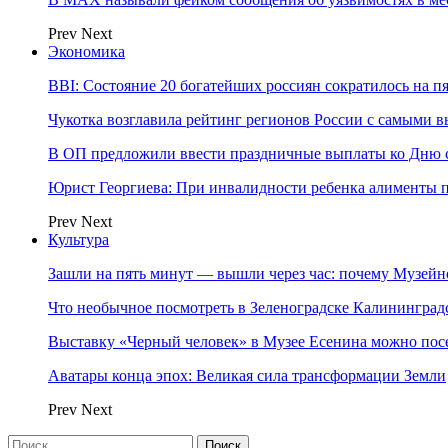
Prev
Next
Экономика
BBI: Состояние 20 богатейших россиян сократилось на п
Чукотка возглавила рейтинг регионов России с самыми 
В ОП предложили ввести праздничные выплаты ко Дню с
Юрист Георгиева: При инвалидности ребенка алименты пл
Prev
Next
Культура
Зашли на пять минут — вышли через час: почему Музе
Что необычное посмотреть в Зеленоградске Калинингра
Выставку «Черный человек» в Музее Есенина можно по
Аватары конца эпох: Великая сила трансформации Земли
Prev
Next