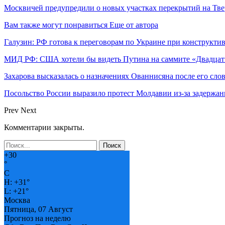
Москвичей предупредили о новых участках перекрытий на Тве
Вам также могут понравиться
Еще от автора
Галузин: РФ готова к переговорам по Украине при конструкти
МИД РФ: США хотели бы видеть Путина на саммите «Двадцат
Захарова высказалась о назначениях Ованнисяна после его слов
Посольство России выразило протест Молдавии из-за задержан
Prev
Next
Комментарии закрыты.
+
30
°
C
H:
+
31°
L:
+
21°
Москва
Пятница, 07 Август
Прогноз на неделю