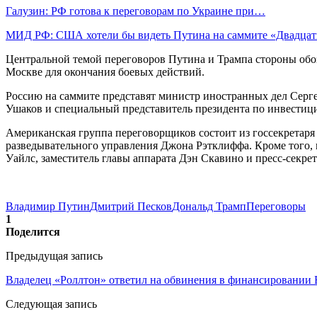
Галузин: РФ готова к переговорам по Украине при…
МИД РФ: США хотели бы видеть Путина на саммите «Двадца
Центральной темой переговоров Путина и Трампа стороны обо
Москве для окончания боевых действий.
Россию на саммите представят министр иностранных дел Сер
Ушаков и специальный представитель президента по инвестиц
Американская группа переговорщиков состоит из госсекретаря
разведывательного управления Джона Рэтклиффа. Кроме того,
Уайлс, заместитель главы аппарата Дэн Скавино и пресс-секре
Владимир Путин
Дмитрий Песков
Дональд Трамп
Переговоры
1
Поделится
Предыдущая запись
Владелец «Роллтон» ответил на обвинения в финансировании
Следующая запись