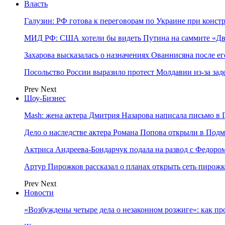
Власть
Галузин: РФ готова к переговорам по Украине при конст
МИД РФ: США хотели бы видеть Путина на саммите «Дв
Захарова высказалась о назначениях Ованнисяна после ег
Посольство России выразило протест Молдавии из-за за
Prev
Next
Шоу-Бизнес
Mash: жена актера Дмитрия Назарова написала письмо в 
Дело о наследстве актера Романа Попова открыли в Подм
Актриса Андреева-Бондарчук подала на развод с Федоро
Артур Пирожков рассказал о планах открыть сеть пирож
Prev
Next
Новости
«Возбуждены четыре дела о незаконном розжиге»: как пр