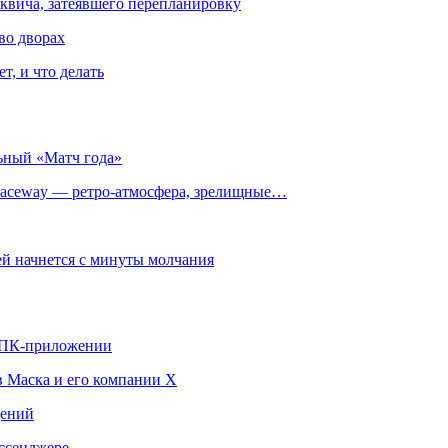
квича, затеявшего перепланировку
во дворах
т, и что делать
ьный «Матч года»
ceway — ретро‑атмосфера, зрелищные…
й начнется с минуты молчания
в ПК-приложении
в Маска и его компании X
щений
ссенджере