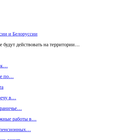
сии и Белоруссии
е будут действовать на территории…
» к…
те по…
та
речу в…
играничье…
ажные работы в…
я пенсионных…