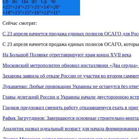
Сб
Вс
Пн
Вт
Ср
Чт
+
25°
+
24°
+
25°
+
25°
+
14°
+
20°
+
18°
+
15°
+
15°
+
16°
+
12°
+
11°
Сейчас смотрят:
С 23 апреля начнется продажа единых полисов ОСАГО для Рос
С 23 апреля начнется продажа единых полисов ОСАГО, которы
На Большой Полянке отреставрируют храм конца XVII века
Московский метрополитен обновил инсталляции «Два сердца
Захарова заявила об отказе России от участия во втором самми
Лукашенко: Любые провокации Украины не останутся без отве
Главы делегаций России и Украины начали двустороннюю вст
Гладков предложил сменить работу отказавшемуся ехать в пр
Рафик Загрутдинов: Завершаются основные строительно-монт
Аналитик назвал идеальный возраст для начала формировани