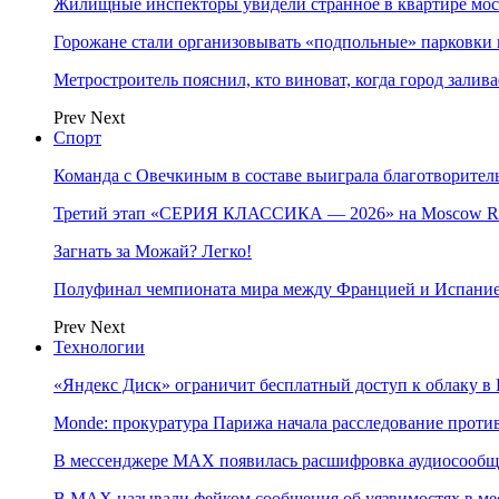
Жилищные инспекторы увидели странное в квартире мос
Горожане стали организовывать «подпольные» парковки 
Метростроитель пояснил, кто виноват, когда город заливае
Prev
Next
Спорт
Команда с Овечкиным в составе выиграла благотворител
Третий этап «СЕРИЯ КЛАССИКА — 2026» на Moscow Ra
Загнать за Можай? Легко!
Полуфинал чемпионата мира между Францией и Испание
Prev
Next
Технологии
«Яндекс Диск» ограничит бесплатный доступ к облаку 
Monde: прокуратура Парижа начала расследование проти
В мессенджере MAX появилась расшифровка аудиосооб
В МAX называли фейком сообщения об уязвимостях в ме