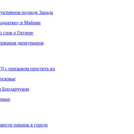
руктивном подходе Запада
адцатки» в Майами
о слов о Гитлере
держания дипкурьеров
ГД с призывом простить их
осковье
м Бондарчуком
ковых
овести пикник в городе