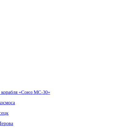
о корабля «Союз МС-30»
космоса
сецк
Перова