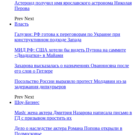
Астероид получил имя ярославского астронома Николая
Перова
Prev
Next
Власть
Галузин: РФ готова к переговорам по Украине при
конструктивном подходе Запада
МИД РФ: США хотели бы видеть Путина на саммите
«Двадцатки» в Майами
Захарова высказалась о назначениях Ованнисяна после
его слов о Гитлере
Посольство России выразило протест Молдавии из-за
задержания дипкурьеров
Prev
Next
Шоу-Бизнес
Mash: жена актера Дмитрия Назарова написала письмо в
ГД с призывом простить их
Дело о наследстве актера Романа Попова открыли в
Подмосковье