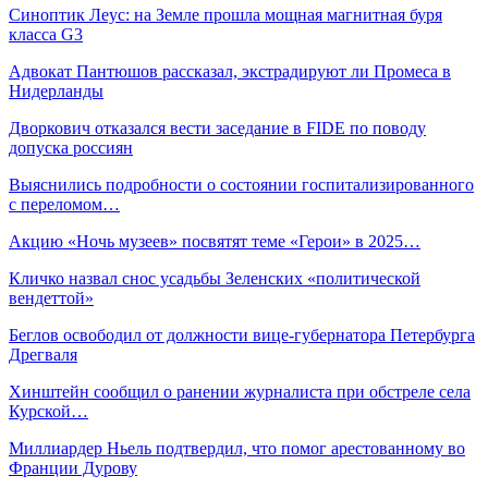
Синоптик Леус: на Земле прошла мощная магнитная буря
класса G3
Адвокат Пантюшов рассказал, экстрадируют ли Промеса в
Нидерланды
Дворкович отказался вести заседание в FIDE по поводу
допуска россиян
Выяснились подробности о состоянии госпитализированного
с переломом…
Акцию «Ночь музеев» посвятят теме «Герои» в 2025…
Кличко назвал снос усадьбы Зеленских «политической
вендеттой»
Беглов освободил от должности вице-губернатора Петербурга
Дрегваля
Хинштейн сообщил о ранении журналиста при обстреле села
Курской…
Миллиардер Ньель подтвердил, что помог арестованному во
Франции Дурову