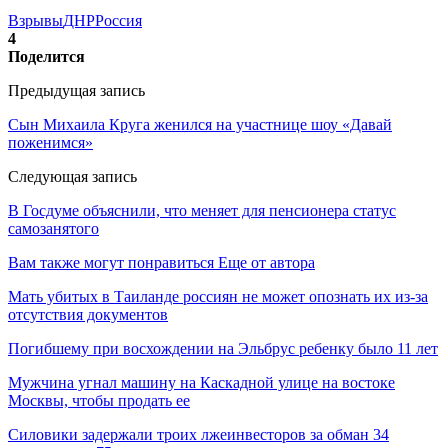
Взрывы
ДНР
Россия
4
Поделится
Предыдущая запись
Сын Михаила Круга женился на участнице шоу «Давай
поженимся»
Следующая запись
В Госдуме объяснили, что меняет для пенсионера статус
самозанятого
Вам также могут понравиться
Еще от автора
Мать убитых в Таиланде россиян не может опознать их из-за
отсутствия документов
Погибшему при восхождении на Эльбрус ребенку было 11 лет
Мужчина угнал машину на Каскадной улице на востоке
Москвы, чтобы продать ее
Силовики задержали троих лжеинвесторов за обман 34