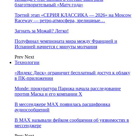
благотворительный «Матч года»
Третий этап «СЕРИЯ КЛАССИКА — 2026» на Moscow
Raceway — ретро‑атмосфера, зрелищные…
Загнать за Можай? Легко!
Полуфинал чемпионата мира между Францией и
Испанией начнется с минуты молчания
Prev
Next
Технологии
«Яндекс Диск» ограничит бесплатный доступ к облаку
в ПК-приложении
Monde: прокуратура Парижа начала расследование
против Маска и его компании X
В мессенджере MAX появилась расшифровка
аудиосообщений
В МAX называли фейком сообщения об уязвимостях в
мессенджере
Prev
Next