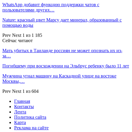
WhatsApp добавит функцию поддержки чатов с
пользователями других…
Nature: красный цвет Марсу дает минерал, образованный с
помощью воды
Prev
Next
1 из 1 185
Сейчас читают
Мать убитых в Таиланде россиян не может опознать их из-
за…
Погибшему при восхождении на Эльбрус ребенку было 11 лет
Мужчина угнал машину на Каскадной улице на востоке
Москвы,…
Prev
Next
1 из 604
Главная
Контакты
Лента
Политика сайта
Карта
Реклама на сайте