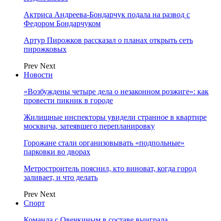
Актриса Андреева-Бондарчук подала на развод с
Федором Бондарчуком
Артур Пирожков рассказал о планах открыть сеть
пирожковых
Prev
Next
Новости
«Возбуждены четыре дела о незаконном розжиге»: как
провести пикник в городе
Жилищные инспекторы увидели странное в квартире
москвича, затеявшего перепланировку
Горожане стали организовывать «подпольные»
парковки во дворах
Метростроитель пояснил, кто виноват, когда город
заливает, и что делать
Prev
Next
Спорт
Команда с Овечкиным в составе выиграла