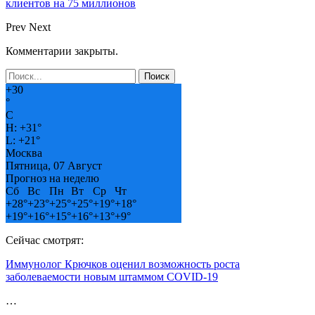
клиентов на 75 миллионов
Prev
Next
Комментарии закрыты.
+
30
°
C
H:
+
31°
L:
+
21°
Москва
Пятница, 07 Август
Прогноз на неделю
Сб
Вс
Пн
Вт
Ср
Чт
+
28°
+
23°
+
25°
+
25°
+
19°
+
18°
+
19°
+
16°
+
15°
+
16°
+
13°
+
9°
Сейчас смотрят:
Иммунолог Крючков оценил возможность роста
заболеваемости новым штаммом COVID-19
…