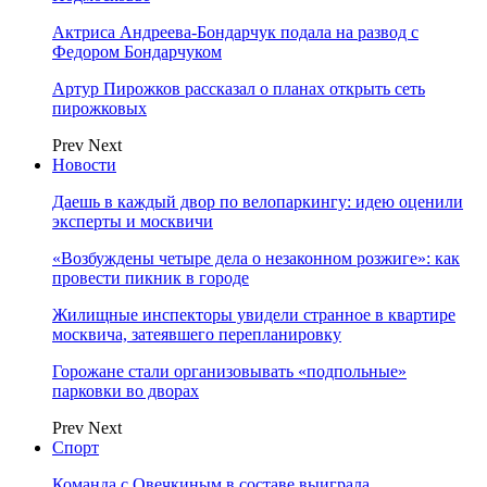
Актриса Андреева-Бондарчук подала на развод с
Федором Бондарчуком
Артур Пирожков рассказал о планах открыть сеть
пирожковых
Prev
Next
Новости
Даешь в каждый двор по велопаркингу: идею оценили
эксперты и москвичи
«Возбуждены четыре дела о незаконном розжиге»: как
провести пикник в городе
Жилищные инспекторы увидели странное в квартире
москвича, затеявшего перепланировку
Горожане стали организовывать «подпольные»
парковки во дворах
Prev
Next
Спорт
Команда с Овечкиным в составе выиграла