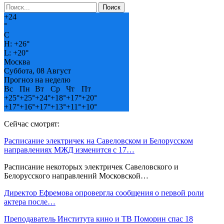
+
24
°
C
H:
+
26°
L:
+
20°
Москва
Суббота, 08 Август
Прогноз на неделю
Вс
Пн
Вт
Ср
Чт
Пт
+
25°
+
25°
+
24°
+
18°
+
17°
+
20°
+
17°
+
16°
+
17°
+
13°
+
11°
+
10°
Сейчас смотрят:
Расписание электричек на Савеловском и Белорусском
направлениях МЖД изменится с 17…
Расписание некоторых электричек Савеловского и
Белорусского направлений Московской…
Директор Ефремова опровергла сообщения о первой роли
актера после…
Преподаватель Института кино и ТВ Поморин спас 18