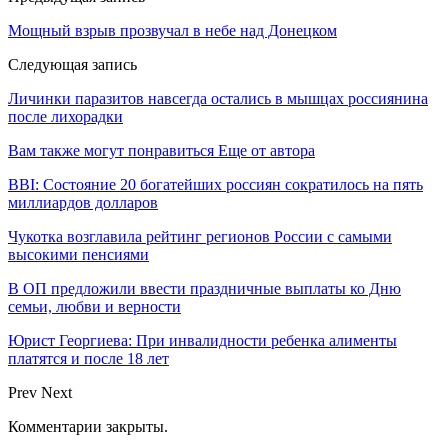
Мощный взрыв прозвучал в небе над Донецком
Следующая запись
Личинки паразитов навсегда остались в мышцах россиянина
после лихорадки
Вам также могут понравиться
Еще от автора
BBI: Состояние 20 богатейших россиян сократилось на пять
миллиардов долларов
Чукотка возглавила рейтинг регионов России с самыми
высокими пенсиями
В ОП предложили ввести праздничные выплаты ко Дню
семьи, любви и верности
Юрист Георгиева: При инвалидности ребенка алименты
платятся и после 18 лет
Prev
Next
Комментарии закрыты.