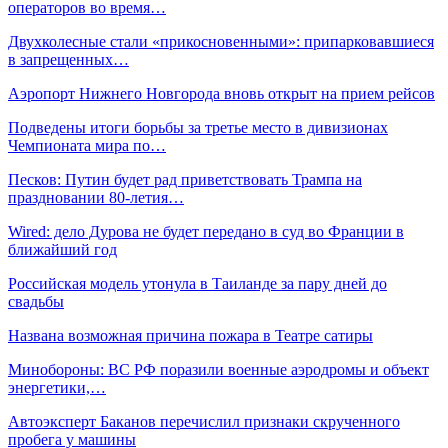
операторов во время…
Двухколесные стали «прикосновенными»: припарковавшиеся
в запрещенных…
Аэропорт Нижнего Новгорода вновь открыт на прием рейсов
Подведены итоги борьбы за третье место в дивизионах
Чемпионата мира по…
Песков: Путин будет рад приветствовать Трампа на
праздновании 80-летия…
Wired: дело Дурова не будет передано в суд во Франции в
ближайший год
Российская модель утонула в Таиланде за пару дней до
свадьбы
Названа возможная причина пожара в Театре сатиры
Минобороны: ВС РФ поразили военные аэродромы и объект
энергетики,…
Автоэксперт Баканов перечислил признаки скрученного
пробега у машины