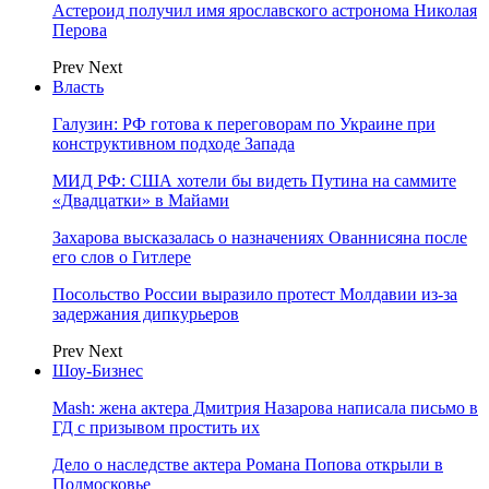
Астероид получил имя ярославского астронома Николая
Перова
Prev
Next
Власть
Галузин: РФ готова к переговорам по Украине при
конструктивном подходе Запада
МИД РФ: США хотели бы видеть Путина на саммите
«Двадцатки» в Майами
Захарова высказалась о назначениях Ованнисяна после
его слов о Гитлере
Посольство России выразило протест Молдавии из-за
задержания дипкурьеров
Prev
Next
Шоу-Бизнес
Mash: жена актера Дмитрия Назарова написала письмо в
ГД с призывом простить их
Дело о наследстве актера Романа Попова открыли в
Подмосковье