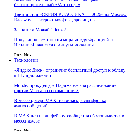
благотворительный «Матч года»
Третий этап «СЕРИЯ КЛАССИКА — 2026» на Moscow
Raceway — ретро‑атмосфера, зрелищные…
Загнать за Можай? Легко!
Полуфинал чемпионата мира между Францией и
Испанией начнется с минуты молчания
Prev
Next
Технологии
«Яндекс Диск» ограничит бесплатный доступ к облаку
в ПК-приложении
Monde: прокуратура Парижа начала расследование
против Маска и его компании X
В мессенджере MAX появилась расшифровка
аудиосообщений
В МAX называли фейком сообщения об уязвимостях в
мессенджере
Prev
Next