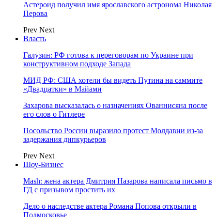
Астероид получил имя ярославского астронома Николая
Перова
Prev
Next
Власть
Галузин: РФ готова к переговорам по Украине при
конструктивном подходе Запада
МИД РФ: США хотели бы видеть Путина на саммите
«Двадцатки» в Майами
Захарова высказалась о назначениях Ованнисяна после
его слов о Гитлере
Посольство России выразило протест Молдавии из-за
задержания дипкурьеров
Prev
Next
Шоу-Бизнес
Mash: жена актера Дмитрия Назарова написала письмо в
ГД с призывом простить их
Дело о наследстве актера Романа Попова открыли в
Подмосковье