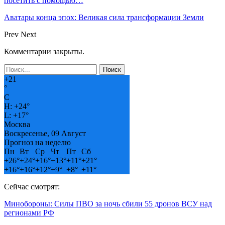
посетить с помощью…
Аватары конца эпох: Великая сила трансформации Земли
Prev
Next
Комментарии закрыты.
+
21
°
C
H:
+
24°
L:
+
17°
Москва
Воскресенье, 09 Август
Прогноз на неделю
Пн
Вт
Ср
Чт
Пт
Сб
+
26°
+
24°
+
16°
+
13°
+
11°
+
21°
+
16°
+
16°
+
12°
+
9°
+
8°
+
11°
Сейчас смотрят:
Минобороны: Силы ПВО за ночь сбили 55 дронов ВСУ над
регионами РФ