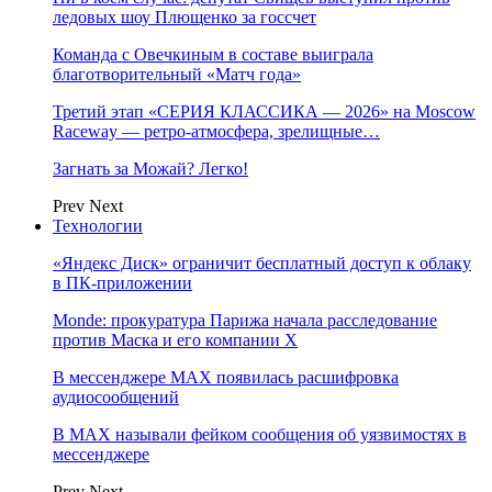
ледовых шоу Плющенко за госсчет
Команда с Овечкиным в составе выиграла
благотворительный «Матч года»
Третий этап «СЕРИЯ КЛАССИКА — 2026» на Moscow
Raceway — ретро‑атмосфера, зрелищные…
Загнать за Можай? Легко!
Prev
Next
Технологии
«Яндекс Диск» ограничит бесплатный доступ к облаку
в ПК-приложении
Monde: прокуратура Парижа начала расследование
против Маска и его компании X
В мессенджере MAX появилась расшифровка
аудиосообщений
В МAX называли фейком сообщения об уязвимостях в
мессенджере
Prev
Next