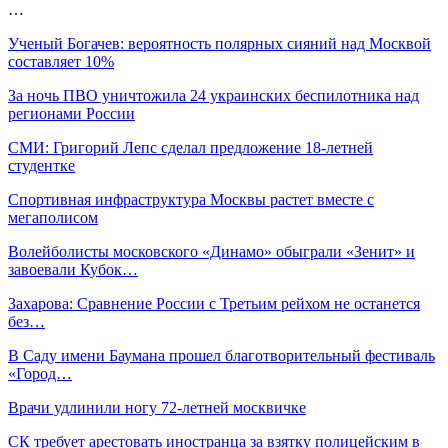
…
Ученый Богачев: вероятность полярных сияний над Москвой
составляет 10%
За ночь ПВО уничтожила 24 украинских беспилотника над
регионами России
СМИ: Григорий Лепс сделал предложение 18-летней
студентке
Спортивная инфраструктура Москвы растет вместе с
мегаполисом
Волейболисты московского «Динамо» обыграли «Зенит» и
завоевали Кубок…
Захарова: Сравнение России с Третьим рейхом не останется
без…
В Саду имени Баумана прошел благотворительный фестиваль
«Город…
Врачи удлинили ногу 72-летней москвичке
СК требует арестовать иностранца за взятку полицейским в