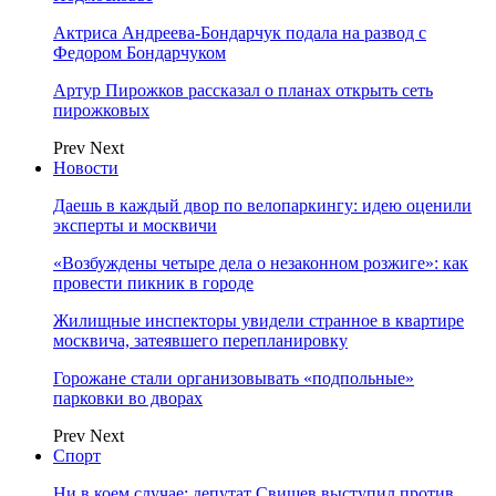
Актриса Андреева-Бондарчук подала на развод с
Федором Бондарчуком
Артур Пирожков рассказал о планах открыть сеть
пирожковых
Prev
Next
Новости
Даешь в каждый двор по велопаркингу: идею оценили
эксперты и москвичи
«Возбуждены четыре дела о незаконном розжиге»: как
провести пикник в городе
Жилищные инспекторы увидели странное в квартире
москвича, затеявшего перепланировку
Горожане стали организовывать «подпольные»
парковки во дворах
Prev
Next
Спорт
Ни в коем случае: депутат Свищев выступил против