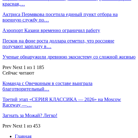
красная,…
Актриса Пермякова посетила единый пункт отбора на
военную службу по…
Аэропорт Казани временно ограничил работу
Песков на фоне роста доллара отметил, что россияне
получают зарплату в…
Ученые обнаружили древнюю экосистему со сложной жизнью
Prev
Next
1 из 1 185
Сейчас читают
Команда с Овечкиным в составе выиграла
благотворительный…
Третий этап «СЕРИЯ КЛАССИКА — 2026» на Moscow
Raceway —…
Загнать за Можай? Легко!
Prev
Next
1 из 453
Главная