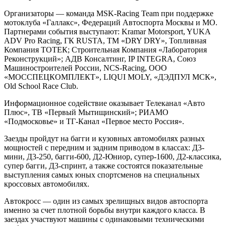
Организаторы — команда MSK-Racing Team при поддержке
мотоклуба «Галлакс», Федераций Автоспорта Москвы и МО.
Партнерами события выступают: Kramar Motorsport, YUKA
ADV Pro Racing, ГК RUSTA, ТМ «DRY DRY», Топливная
Компания ТОТЕК; Строительная Компания «Лаборатория
Реконструкций»; АДВ Консалтинг, IP INTEGRA, Союз
Машиностроителей России, NCS-Racing, ООО
«МОССПЕЦКОМПЛЕКТ», LIQUI MOLY, «ДЭДПУЛ МСК»,
Old School Race Club.
Информационное содействие оказывает Телеканал «Авто
Плюс», ТВ «Первый Мытищинский»; РИАМО
«Подмосковье» и ТГ-Канал «Первое место Россия».
Заезды пройдут на багги и кузовных автомобилях разных
мощностей с передним и задним приводом в классах: Д3-
мини, Д3-250, багги-600, Д2-Юниор, супер-1600, Д2-классика,
супер багги, Д3-спринт, а также состоятся показательные
выступления самых юных спортсменов на специальных
кроссовых автомобилях.
Автокросс — один из самых зрелищных видов автоспорта
именно за счет плотной борьбы внутри каждого класса. В
заездах участвуют машины с одинаковыми техническими