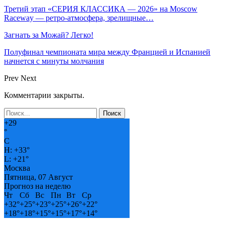
Третий этап «СЕРИЯ КЛАССИКА — 2026» на Moscow
Raceway — ретро‑атмосфера, зрелищные…
Загнать за Можай? Легко!
Полуфинал чемпионата мира между Францией и Испанией
начнется с минуты молчания
Prev
Next
Комментарии закрыты.
+
29
°
C
H:
+
33°
L:
+
21°
Москва
Пятница, 07 Август
Прогноз на неделю
Чт
Сб
Вс
Пн
Вт
Ср
+
32°
+
25°
+
23°
+
25°
+
26°
+
22°
+
18°
+
18°
+
15°
+
15°
+
17°
+
14°