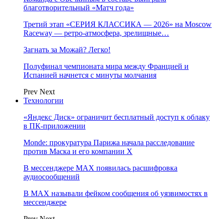
благотворительный «Матч года»
Третий этап «СЕРИЯ КЛАССИКА — 2026» на Moscow
Raceway — ретро‑атмосфера, зрелищные…
Загнать за Можай? Легко!
Полуфинал чемпионата мира между Францией и
Испанией начнется с минуты молчания
Prev
Next
Технологии
«Яндекс Диск» ограничит бесплатный доступ к облаку
в ПК-приложении
Monde: прокуратура Парижа начала расследование
против Маска и его компании X
В мессенджере MAX появилась расшифровка
аудиосообщений
В МAX называли фейком сообщения об уязвимостях в
мессенджере
Prev
Next