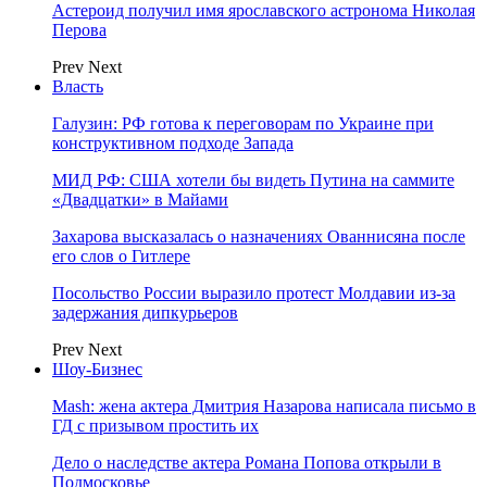
Астероид получил имя ярославского астронома Николая
Перова
Prev
Next
Власть
Галузин: РФ готова к переговорам по Украине при
конструктивном подходе Запада
МИД РФ: США хотели бы видеть Путина на саммите
«Двадцатки» в Майами
Захарова высказалась о назначениях Ованнисяна после
его слов о Гитлере
Посольство России выразило протест Молдавии из-за
задержания дипкурьеров
Prev
Next
Шоу-Бизнес
Mash: жена актера Дмитрия Назарова написала письмо в
ГД с призывом простить их
Дело о наследстве актера Романа Попова открыли в
Подмосковье