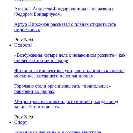
Актриса Андреева-Бондарчук подала на развод с
Федором Бондарчуком
Артур Пирожков рассказал о планах открыть сеть
пирожковых
Prev
Next
Новости
«Возбуждены четыре дела о незаконном розжиге»: как
провести пикник в городе
Жилищные инспекторы увидели странное в квартире
москвича, затеявшего перепланировку
Горожане стали организовывать «подпольные»
парковки во дворах
Метростроитель пояснил, кто виноват, когда город
заливает, и что делать
Prev
Next
Спорт
Команда с Овечкиным в составе выиграла