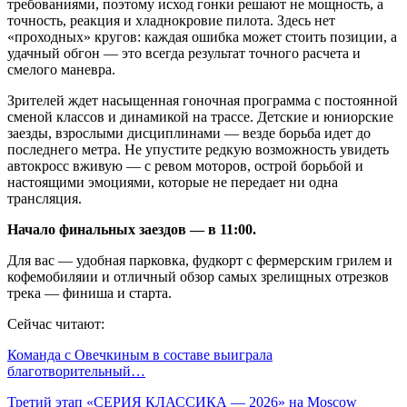
требованиями, поэтому исход гонки решают не мощность, а
точность, реакция и хладнокровие пилота. Здесь нет
«проходных» кругов: каждая ошибка может стоить позиции, а
удачный обгон — это всегда результат точного расчета и
смелого маневра.
Зрителей ждет насыщенная гоночная программа с постоянной
сменой классов и динамикой на трассе. Детские и юниорские
заезды, взрослыми дисциплинами — везде борьба идет до
последнего метра. Не упустите редкую возможность увидеть
автокросс вживую — с ревом моторов, острой борьбой и
настоящими эмоциями, которые не передает ни одна
трансляция.
Начало финальных заездов — в 11:00.
Для вас — удобная парковка, фудкорт с фермерским грилем и
кофемобиляии и отличный обзор самых зрелищных отрезков
трека — финиша и старта.
Сейчас читают:
Команда с Овечкиным в составе выиграла
благотворительный…
Третий этап «СЕРИЯ КЛАССИКА — 2026» на Moscow