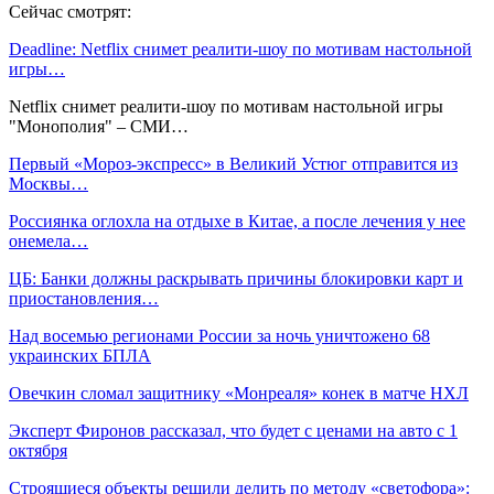
Сейчас смотрят:
Deadline: Netflix снимет реалити-шоу по мотивам настольной
игры…
Netflix снимет реалити-шоу по мотивам настольной игры
"Монополия" – СМИ…
Первый «Мороз-экспресс» в Великий Устюг отправится из
Москвы…
Россиянка оглохла на отдыхе в Китае, а после лечения у нее
онемела…
ЦБ: Банки должны раскрывать причины блокировки карт и
приостановления…
Над восемью регионами России за ночь уничтожено 68
украинских БПЛА
Овечкин сломал защитнику «Монреаля» конек в матче НХЛ
Эксперт Фиронов рассказал, что будет с ценами на авто с 1
октября
Строящиеся объекты решили делить по методу «светофора»: