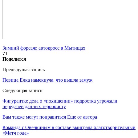
Зимний форсаж: автокросс в Мытищах
71
Поделится
Предыдущая запись
Певица Елка намекнула, что вышла замуж
Следующая запись
Фигурантке дела о «похищении» подростка угрожали
передачей данных террористу
Вам также могут понравиться
Еще от автора
Команда с Овечкиным в составе выиграла благотворительный
«Матч года»