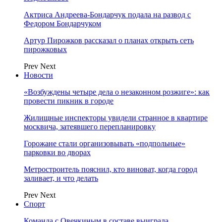
Актриса Андреева-Бондарчук подала на развод с
Федором Бондарчуком
Артур Пирожков рассказал о планах открыть сеть
пирожковых
Prev
Next
Новости
«Возбуждены четыре дела о незаконном розжиге»: как
провести пикник в городе
Жилищные инспекторы увидели странное в квартире
москвича, затеявшего перепланировку
Горожане стали организовывать «подпольные»
парковки во дворах
Метростроитель пояснил, кто виноват, когда город
заливает, и что делать
Prev
Next
Спорт
Команда с Овечкиным в составе выиграла