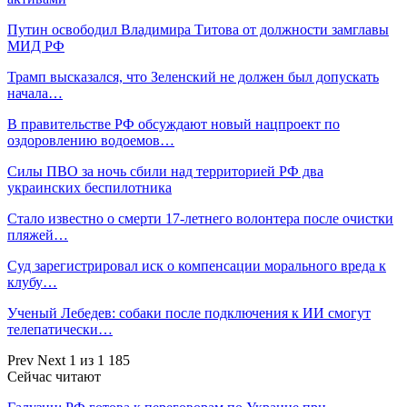
Путин освободил Владимира Титова от должности замглавы
МИД РФ
Трамп высказался, что Зеленский не должен был допускать
начала…
В правительстве РФ обсуждают новый нацпроект по
оздоровлению водоемов…
Силы ПВО за ночь сбили над территорией РФ два
украинских беспилотника
Стало известно о смерти 17-летнего волонтера после очистки
пляжей…
Суд зарегистрировал иск о компенсации морального вреда к
клубу…
Ученый Лебедев: собаки после подключения к ИИ смогут
телепатически…
Prev
Next
1 из 1 185
Сейчас читают