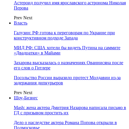
Астероид получил имя ярославского астронома Николая
Перова
Prev
Next
Власть
Галузин: РФ готова к переговорам по Украине при
конструктивном подходе Запада
МИД РФ: США хотели бы видеть Путина на саммите
«Двадцатки» в Майами
Захарова высказалась о назначениях Ованнисяна после
его слов о Гитлере
Посольство России выразило протест Молдавии из-за
задержания дипкурьеров
Prev
Next
Шоу-Бизнес
Mash: жена актера Дмитрия Назарова написала письмо в
ГД с призывом простить их
Дело о наследстве актера Романа Попова открыли в
Подмосковье