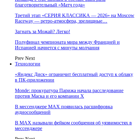
благотворительный «Матч года»
Третий этап «СЕРИЯ КЛАССИКА — 2026» на Moscow
Raceway — ретро‑атмосфера, зрелищные…
Загнать за Можай? Легко!
Полуфинал чемпионата мира между Францией и
Испанией начнется с минуты молчания
Prev
Next
Технологии
«Яндекс Диск» ограничит бесплатный доступ к облаку
в ПК-приложении
Monde: прокуратура Парижа начала расследование
против Маска и его компании X
В мессенджере MAX появилась расшифровка
аудиосообщений
В МAX называли фейком сообщения об уязвимостях в
мессенджере
Prev
Next