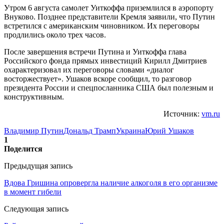
Утром 6 августа самолет Уиткоффа приземлился в аэропорту
Внуково. Позднее представители Кремля заявили, что Путин
встретился с американским чиновником. Их переговоры
продлились около трех часов.
После завершения встречи Путина и Уиткоффа глава
Российского фонда прямых инвестиций Кирилл Дмитриев
охарактеризовал их переговоры словами «диалог
восторжествует». Ушаков вскоре сообщил, то разговор
президента России и спецпосланника США был полезным и
конструктивным.
Источник:
vm.ru
Владимир Путин
Дональд Трамп
Украина
Юрий Ушаков
1
Поделится
Предыдущая запись
Вдова Гришина опровергла наличие алкоголя в его организме
в момент гибели
Следующая запись