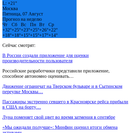
L:
+
21°
Москва
Пятница, 07 Август
Прогноз на неделю
Чт
Сб
Вс
Пн
Вт
Ср
+
32°
+
25°
+
23°
+
25°
+
26°
+
22°
+
18°
+
18°
+
15°
+
15°
+
17°
+
14°
Сейчас смотрят:
В России создали приложение для оценки
производительности пользователя
Российские разработчики представили приложение,
способное автономно оценивать…
Движение ограничат на Тверском бульваре и в Сытинском
переулке Москвы…
Пассажиры экстренно севшего в Красноярске рейса прибыли
в США на борту…
Луна поменяет свой цвет во время затмения в сентябре
«Мы ожидали получше»: Минфин оценил итоги обмена
активами