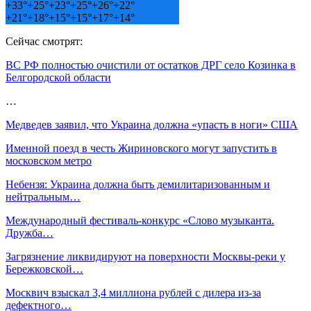
+
33°
+
25°
+
23°
+
25°
+
26°
+
22°
+
21°
+
18°
+
15°
+
15°
+
17°
+
14°
Сейчас смотрят:
ВС РФ полностью очистили от остатков ДРГ село Козинка в
Белгородской области
…
Медведев заявил, что Украина должна «упасть в ноги» США
Именной поезд в честь Жириновского могут запустить в
московском метро
Небензя: Украина должна быть демилитаризованным и
нейтральным…
Международный фестиваль-конкурс «Слово музыканта.
Дружба…
Загрязнение ликвидируют на поверхности Москвы-реки у
Бережковской…
Москвич взыскал 3,4 миллиона рублей с дилера из-за
дефектного…