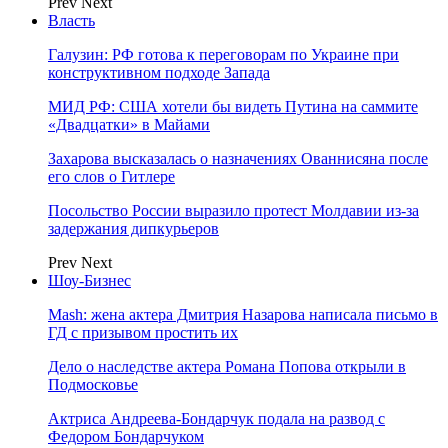
Prev
Next
Власть
Галузин: РФ готова к переговорам по Украине при
конструктивном подходе Запада
МИД РФ: США хотели бы видеть Путина на саммите
«Двадцатки» в Майами
Захарова высказалась о назначениях Ованнисяна после
его слов о Гитлере
Посольство России выразило протест Молдавии из-за
задержания дипкурьеров
Prev
Next
Шоу-Бизнес
Mash: жена актера Дмитрия Назарова написала письмо в
ГД с призывом простить их
Дело о наследстве актера Романа Попова открыли в
Подмосковье
Актриса Андреева-Бондарчук подала на развод с
Федором Бондарчуком