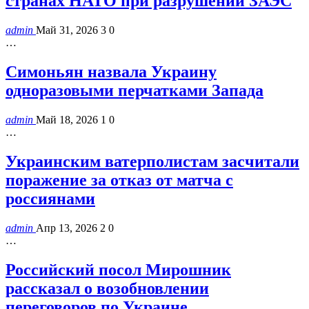
странах НАТО при разрушении ЗАЭС
admin
Май 31, 2026
3
0
…
Симоньян назвала Украину
одноразовыми перчатками Запада
admin
Май 18, 2026
1
0
…
Украинским ватерполистам засчитали
поражение за отказ от матча с
россиянами
admin
Апр 13, 2026
2
0
…
Российский посол Мирошник
рассказал о возобновлении
переговоров по Украине