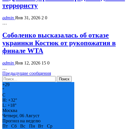
террористу
admin
Янв 31, 2026
2
0
…
Соболенко высказалась об отказе
украинки Костюк от рукопожатия в
финале WTA
admin
Янв 12, 2026
15
0
…
Предыдущие сообщения
+
29
°
C
H:
+
32°
L:
+
18°
Москва
Четверг, 06 Август
Прогноз на неделю
Пт
Сб
Вс
Пн
Вт
Ср