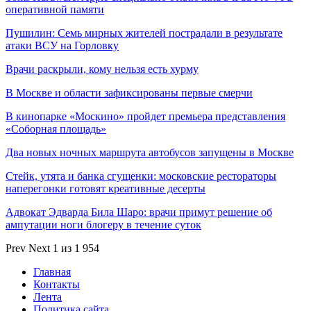
оперативной памяти
Пушилин: Семь мирных жителей пострадали в результате
атаки ВСУ на Горловку
Врачи раскрыли, кому нельзя есть хурму
В Москве и области зафиксированы первые смерчи
В кинопарке «Москино» пройдет премьера представления
«Соборная площадь»
Два новых ночных маршрута автобусов запущены в Москве
Стейк, утята и банка сгущенки: московские рестораторы
наперегонки готовят креативные десерты
Адвокат Эдварда Била Шаро: врачи примут решение об
ампутации ноги блогеру в течение суток
Prev
Next
1 из 1 954
Главная
Контакты
Лента
Политика сайта