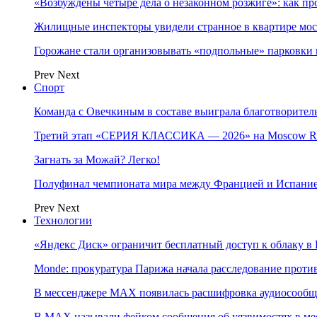
«Возбуждены четыре дела о незаконном розжиге»: как пр
Жилищные инспекторы увидели странное в квартире мос
Горожане стали организовывать «подпольные» парковки 
Prev
Next
Спорт
Команда с Овечкиным в составе выиграла благотворител
Третий этап «СЕРИЯ КЛАССИКА — 2026» на Moscow Ra
Загнать за Можай? Легко!
Полуфинал чемпионата мира между Францией и Испание
Prev
Next
Технологии
«Яндекс Диск» ограничит бесплатный доступ к облаку 
Monde: прокуратура Парижа начала расследование проти
В мессенджере MAX появилась расшифровка аудиосооб
В МAX называли фейком сообщения об уязвимостях в ме