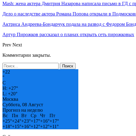
Mash: жена актера Дмитрия Назарова написала письмо в ГД с 
Дело о наследстве актера Романа Попова открыли в Подмосков
Актриса Андреева-Бондарчук подала на развод с Федором Бон
Артур Пирожков рассказал о планах открыть сеть пирожковых
Prev
Next
Комментарии закрыты.
+
22
°
C
H:
+
27°
L:
+
20°
Москва
Суббота, 08 Август
Прогноз на неделю
Вс
Пн
Вт
Ср
Чт
Пт
+
25°
+
24°
+
23°
+
17°
+
16°
+
17°
+
18°
+
15°
+
16°
+
12°
+
12°
+
11°