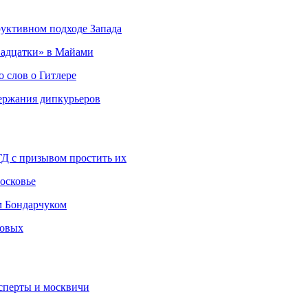
руктивном подходе Запада
адцатки» в Майами
о слов о Гитлере
держания дипкурьеров
ГД с призывом простить их
осковье
м Бондарчуком
ковых
сперты и москвичи