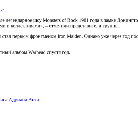
ье
 легендарное шоу Monsters of Rock 1981 года в замке Донингтон
ми и коллективами», – отметили представители группы.
он стал первым фронтменом Iron Maiden. Однако уже через год по
ютный альбом Warhead спустя год.
триса Адриана Асти