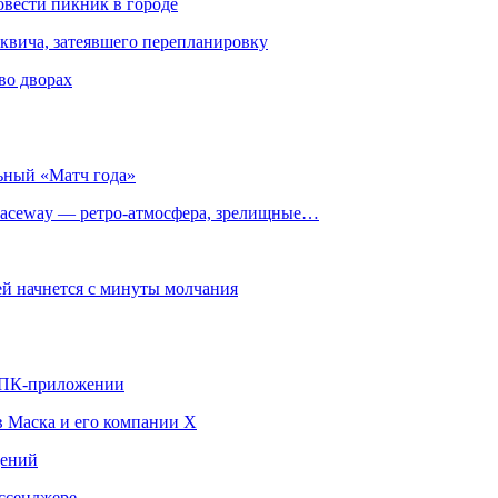
овести пикник в городе
квича, затеявшего перепланировку
во дворах
ьный «Матч года»
ceway — ретро‑атмосфера, зрелищные…
й начнется с минуты молчания
в ПК-приложении
в Маска и его компании X
щений
ссенджере