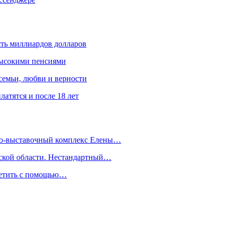
ять миллиардов долларов
высокими пенсиями
емьи, любви и верности
атятся и после 18 лет
йно-выставочный комплекс Елены…
дской области. Нестандартный…
сетить с помощью…