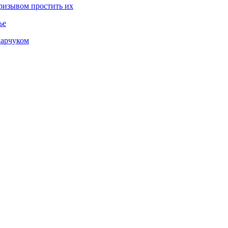
призывом простить их
ье
дарчуком