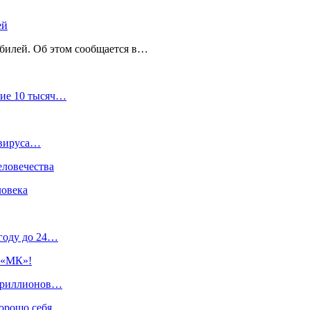
ей
билей. Об этом сообщается в…
ние 10 тысяч…
ивируса…
ловечества
ловека
 году до 24…
«МК»!
 триллионов…
хорошо себя…