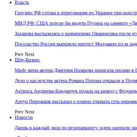
Власть
Галузин: РФ готова к переговорам по Украине при конст
МИД РФ: США хотели бы видеть Путина на саммите «Дв
Захарова высказалась о назначениях Ованнисяна после ег
Посольство России выразило протест Молдавии из-за за
Prev
Next
Шоу-Бизнес
Mash: жена актера Дмитрия Назарова написала письмо в 
Дело о наследстве актера Романа Попова открыли в Подм
Актриса Андреева-Бондарчук подала на развод с Федоро
Артур Пирожков рассказал о планах открыть сеть пирож
Prev
Next
Новости
Даешь в каждый двор по велопаркингу: идею оценили эк