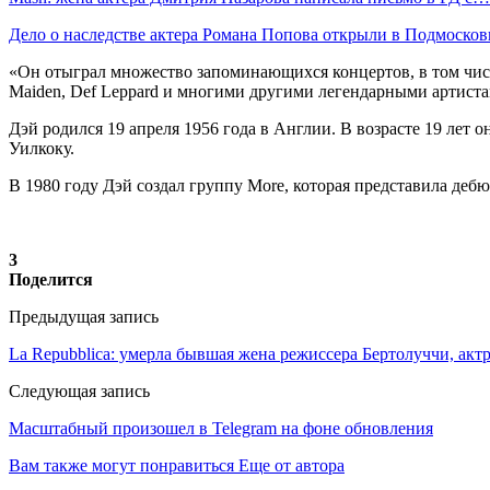
Дело о наследстве актера Романа Попова открыли в Подмосков
«Он отыграл множество запоминающихся концертов, в том числе
Maiden, Def Leppard и многими другими легендарными артиста
Дэй родился 19 апреля 1956 года в Англии. В возрасте 19 лет 
Уилкоку.
В 1980 году Дэй создал группу More, которая представила деб
3
Поделится
Предыдущая запись
La Repubblica: умерла бывшая жена режиссера Бертолуччи, ак
Следующая запись
Масштабный произошел в Telegram на фоне обновления
Вам также могут понравиться
Еще от автора