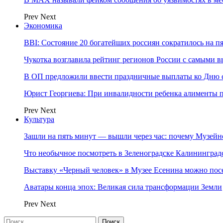
Prev
Next
Экономика
BBI: Состояние 20 богатейших россиян сократилось на п
Чукотка возглавила рейтинг регионов России с самыми 
В ОП предложили ввести праздничные выплаты ко Дню с
Юрист Георгиева: При инвалидности ребенка алименты пл
Prev
Next
Культура
Зашли на пять минут — вышли через час: почему Музе
Что необычное посмотреть в Зеленоградске Калинингра
Выставку «Черный человек» в Музее Есенина можно по
Аватары конца эпох: Великая сила трансформации Земли
Prev
Next