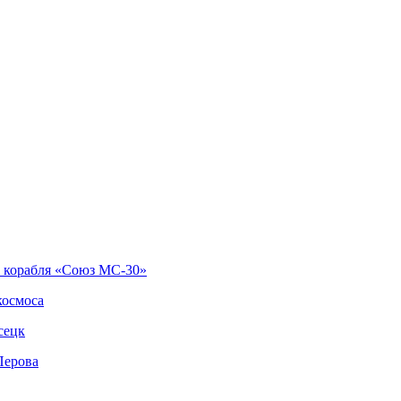
о корабля «Союз МС-30»
космоса
сецк
Перова