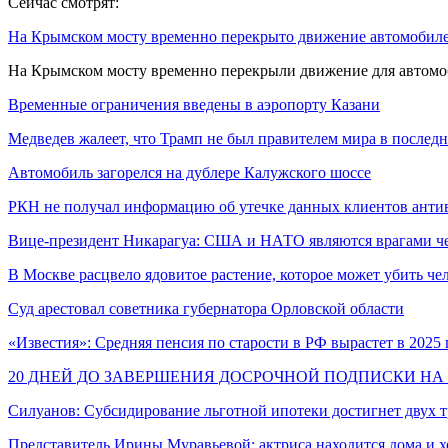
Сейчас смотрят:
На Крымском мосту временно перекрыто движение автомобил
На Крымском мосту временно перекрыли движение для автомо
Временные ограничения введены в аэропорту Казани
Медведев жалеет, что Трамп не был правителем мира в послед
Автомобиль загорелся на дублере Калужского шоссе
РКН не получал информацию об утечке данных клиентов ант
Вице-президент Никарагуа: США и НАТО являются врагами че
В Москве расцвело ядовитое растение, которое может убить че
Суд арестовал советника губернатора Орловской области
«Известия»: Средняя пенсия по старости в РФ вырастет в 2025
20 ДНЕЙ ДО ЗАВЕРШЕНИЯ ДОСРОЧНОЙ ПОДПИСКИ НА 
Силуанов: Субсидирование льготной ипотеки достигнет двух
Представитель Ирины Муравьевой: актриса находится дома и 