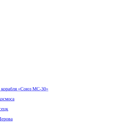
о корабля «Союз МС-30»
космоса
сецк
Перова