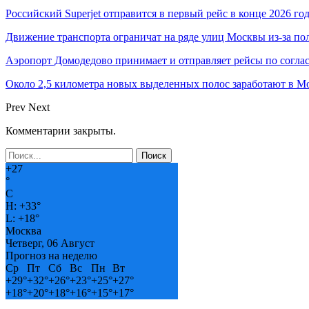
Российский Superjet отправится в первый рейс в конце 2026 го
Движение транспорта ограничат на ряде улиц Москвы из-за п
Аэропорт Домодедово принимает и отправляет рейсы по согла
Около 2,5 километра новых выделенных полос заработают в Мо
Prev
Next
Комментарии закрыты.
+
27
°
C
H:
+
33°
L:
+
18°
Москва
Четверг, 06 Август
Прогноз на неделю
Ср
Пт
Сб
Вс
Пн
Вт
+
29°
+
32°
+
26°
+
23°
+
25°
+
27°
+
18°
+
20°
+
18°
+
16°
+
15°
+
17°