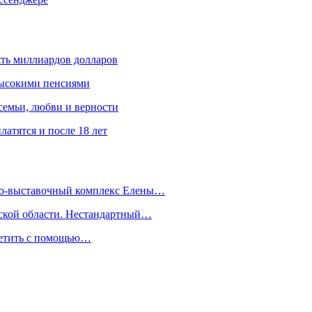
ять миллиардов долларов
высокими пенсиями
емьи, любви и верности
атятся и после 18 лет
йно-выставочный комплекс Елены…
дской области. Нестандартный…
сетить с помощью…