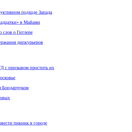
руктивном подходе Запада
адцатки» в Майами
о слов о Гитлере
держания дипкурьеров
ГД с призывом простить их
осковье
м Бондарчуком
ковых
овести пикник в городе