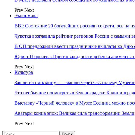
Prev
Next
Экономика
BBI: Состояние 20 богатейших россиян сократилось на п
Чукотка возглавила рейтинг регионов России с самыми 
В ОП предложили ввести праздничные выплаты ко Дню с
Юрист Георгиева: При инвалидности ребенка алименты пл
Prev
Next
Культура
Зашли на пять минут — вышли через час: почему Музе
Что необычное посмотреть в Зеленоградске Калинингра
Выставку «Черный человек» в Музее Есенина можно по
Аватары конца эпох: Великая сила трансформации Земли
Prev
Next