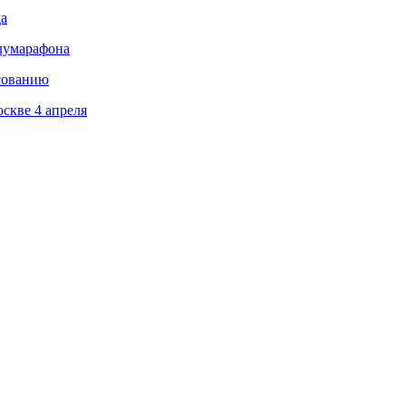
да
олумарафона
сованию
скве 4 апреля