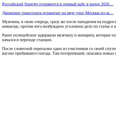
Российский Superjet отправится в первый рейс в конце 2026…
Движение транспорта ограничат на ряде улиц Москвы из-за…
Мужчина, в свою очередь, сразу же после нападения на подрос
невыезде, против него возбуждено уголовное дело по статье о 
Ранее полицейские задержали мужчину и женщину, которые по
начался в переходе станции.
После словесной перепалки один из участников со своей спутн
вагоне прибывшего поезда. Там потерпевший, опасаясь новых 