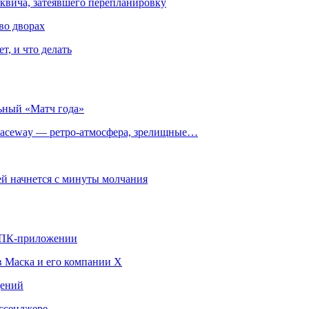
квича, затеявшего перепланировку
во дворах
т, и что делать
ьный «Матч года»
ceway — ретро‑атмосфера, зрелищные…
й начнется с минуты молчания
в ПК-приложении
в Маска и его компании X
щений
ссенджере