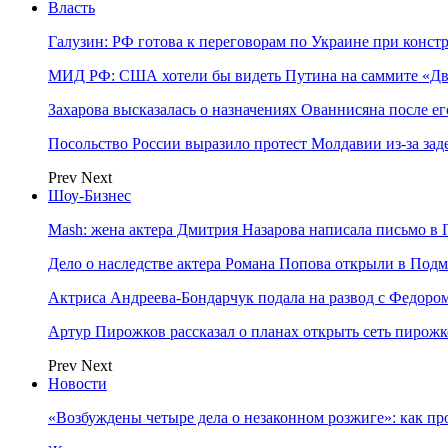
Власть
Галузин: РФ готова к переговорам по Украине при конст
МИД РФ: США хотели бы видеть Путина на саммите «Дв
Захарова высказалась о назначениях Ованнисяна после ег
Посольство России выразило протест Молдавии из-за за
Prev
Next
Шоу-Бизнес
Mash: жена актера Дмитрия Назарова написала письмо в 
Дело о наследстве актера Романа Попова открыли в Подм
Актриса Андреева-Бондарчук подала на развод с Федоро
Артур Пирожков рассказал о планах открыть сеть пирож
Prev
Next
Новости
«Возбуждены четыре дела о незаконном розжиге»: как пр