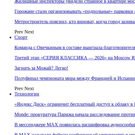
Жилищные инспекторы увидели странное в квартире мос
Горожане стали организовывать «подпольные» парковки 
Метростроитель пояснил, кто виноват, когда город заливае
Prev
Next
Спорт
Команда с Овечкиным в составе выиграла благотворител
Третий этап «СЕРИЯ КЛАССИКА — 2026» на Moscow Ra
Загнать за Можай? Легко!
Полуфинал чемпионата мира между Францией и Испание
Prev
Next
Технологии
«Яндекс Диск» ограничит бесплатный доступ к облаку 
Monde: прокуратура Парижа начала расследование проти
В мессенджере MAX появилась расшифровка аудиосооб
В МAX называли фейком сообщения об уязвимостях в ме