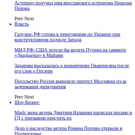
Астероид получил имя ярославского астронома Николая
Перова
Prev
Next
Власть
Галузин: РФ готова к переговорам по Украине при
конструктивном подходе Запада
МИД РФ: США хотели бы видеть Путина на саммите
«Двадцатки» в Майами
Захарова высказалась о назначениях Ованнисяна после
его слов о Гитлере
Посольство России выразило протест Молдавии из-за
задержания дипкурьеров
Prev
Next
Шоу-Бизнес
Mash: жена актера Дмитрия Назарова написала письмо в
ГД с призывом простить их
Дело о наследстве актера Романа Попова открыли в
Подмосковье