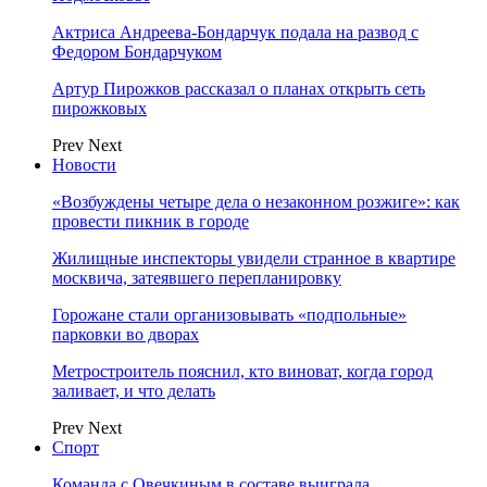
Актриса Андреева-Бондарчук подала на развод с
Федором Бондарчуком
Артур Пирожков рассказал о планах открыть сеть
пирожковых
Prev
Next
Новости
«Возбуждены четыре дела о незаконном розжиге»: как
провести пикник в городе
Жилищные инспекторы увидели странное в квартире
москвича, затеявшего перепланировку
Горожане стали организовывать «подпольные»
парковки во дворах
Метростроитель пояснил, кто виноват, когда город
заливает, и что делать
Prev
Next
Спорт
Команда с Овечкиным в составе выиграла