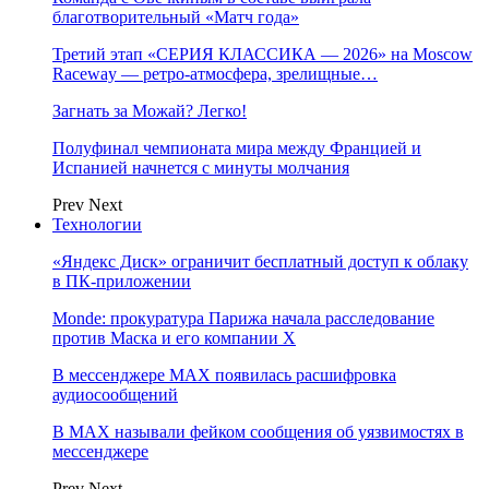
благотворительный «Матч года»
Третий этап «СЕРИЯ КЛАССИКА — 2026» на Moscow
Raceway — ретро‑атмосфера, зрелищные…
Загнать за Можай? Легко!
Полуфинал чемпионата мира между Францией и
Испанией начнется с минуты молчания
Prev
Next
Технологии
«Яндекс Диск» ограничит бесплатный доступ к облаку
в ПК-приложении
Monde: прокуратура Парижа начала расследование
против Маска и его компании X
В мессенджере MAX появилась расшифровка
аудиосообщений
В МAX называли фейком сообщения об уязвимостях в
мессенджере
Prev
Next