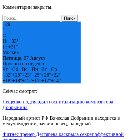
Комментарии закрыты.
+
29
°
C
H:
+
33°
L:
+
21°
Москва
Пятница, 07 Август
Прогноз на неделю
Чт
Сб
Вс
Пн
Вт
Ср
+
32°
+
25°
+
23°
+
25°
+
26°
+
22°
+
18°
+
18°
+
15°
+
15°
+
17°
+
14°
Сейчас смотрят:
Лещенко подтвердил госпитализацию композитора
Добрынина
Народный артист РФ Вячеслав Добрынин находится в
медучреждении, заявил певец, народный…
Фитнес-тренер Дегтярева раскрыла секрет эффективной
растяжки