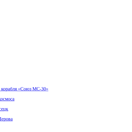
о корабля «Союз МС-30»
космоса
сецк
Перова