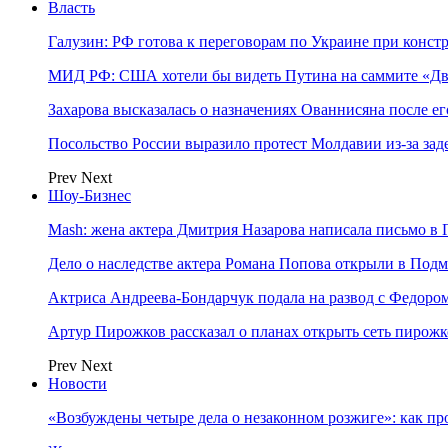
Власть
Галузин: РФ готова к переговорам по Украине при конст
МИД РФ: США хотели бы видеть Путина на саммите «Дв
Захарова высказалась о назначениях Ованнисяна после ег
Посольство России выразило протест Молдавии из-за за
Prev
Next
Шоу-Бизнес
Mash: жена актера Дмитрия Назарова написала письмо в 
Дело о наследстве актера Романа Попова открыли в Подм
Актриса Андреева-Бондарчук подала на развод с Федоро
Артур Пирожков рассказал о планах открыть сеть пирож
Prev
Next
Новости
«Возбуждены четыре дела о незаконном розжиге»: как пр