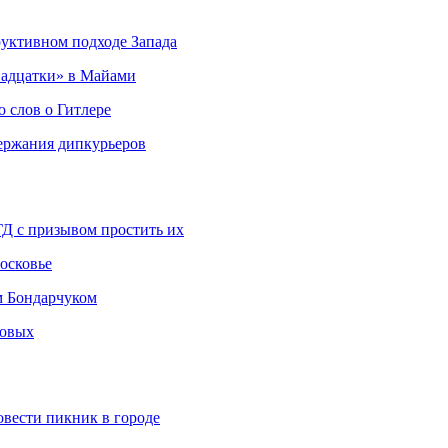
руктивном подходе Запада
адцатки» в Майами
о слов о Гитлере
держания дипкурьеров
ГД с призывом простить их
осковье
м Бондарчуком
ковых
овести пикник в городе