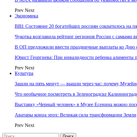
Prev
Next
Экономика
BBI: Состояние 20 богатейших россиян сократилось на п
Чукотка возглавила рейтинг регионов России с самыми 
В ОП предложили ввести праздничные выплаты ко Дню с
Юрист Георгиева: При инвалидности ребенка алименты пл
Prev
Next
Культура
Зашли на пять минут — вышли через час: почему Музе
Что необычное посмотреть в Зеленоградске Калинингра
Выставку «Черный человек» в Музее Есенина можно по
Аватары конца эпох: Великая сила трансформации Земли
Prev
Next