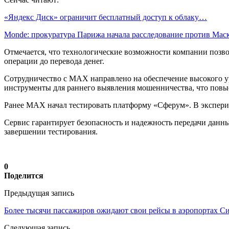
«Яндекс Диск» ограничит бесплатный доступ к облаку…
Monde: прокуратура Парижа начала расследование против Ма
Отмечается, что технологические возможности компании позв
операции до перевода денег.
Сотрудничество с MAX направлено на обеспечение высокого ур
инструменты для раннего выявления мошенничества, что повыс
Ранее MAX начал тестировать платформу «Сферум». В эксперим
Сервис гарантирует безопасность и надежность передачи данны
завершении тестирования.
0
Поделится
Предыдущая запись
Более тысячи пассажиров ожидают свои рейсы в аэропортах С
Следующая запись