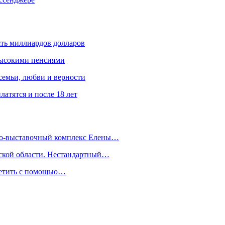
ять миллиардов долларов
высокими пенсиями
емьи, любви и верности
атятся и после 18 лет
йно-выставочный комплекс Елены…
дской области. Нестандартный…
сетить с помощью…