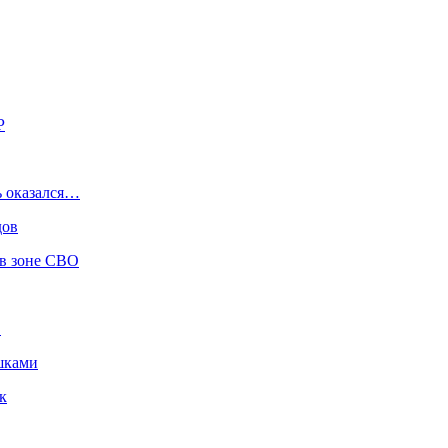
Р
 оказался…
дов
 в зоне СВО
…
ошками
к