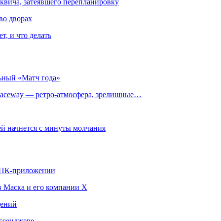
квича, затеявшего перепланировку
во дворах
т, и что делать
ьный «Матч года»
ceway — ретро‑атмосфера, зрелищные…
й начнется с минуты молчания
в ПК-приложении
в Маска и его компании X
щений
ссенджере