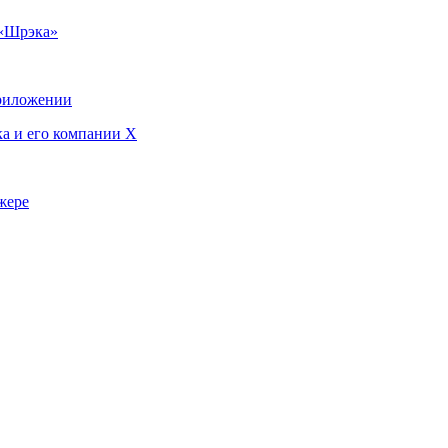
 «Шрэка»
приложении
ка и его компании X
жере