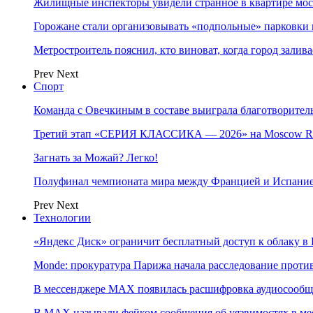
Жилищные инспекторы увидели странное в квартире мос
Горожане стали организовывать «подпольные» парковки 
Метростроитель пояснил, кто виноват, когда город заливае
Prev
Next
Спорт
Команда с Овечкиным в составе выиграла благотворител
Третий этап «СЕРИЯ КЛАССИКА — 2026» на Moscow Ra
Загнать за Можай? Легко!
Полуфинал чемпионата мира между Францией и Испание
Prev
Next
Технологии
«Яндекс Диск» ограничит бесплатный доступ к облаку 
Monde: прокуратура Парижа начала расследование проти
В мессенджере MAX появилась расшифровка аудиосооб
В МAX называли фейком сообщения об уязвимостях в ме