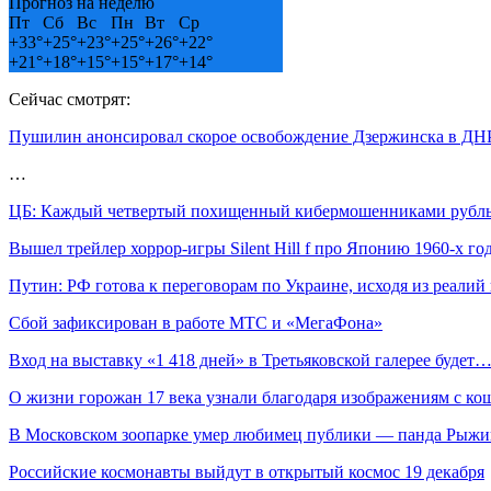
Прогноз на неделю
Пт
Сб
Вс
Пн
Вт
Ср
+
33°
+
25°
+
23°
+
25°
+
26°
+
22°
+
21°
+
18°
+
15°
+
15°
+
17°
+
14°
Сейчас смотрят:
Пушилин анонсировал скорое освобождение Дзержинска в ДН
…
ЦБ: Каждый четвертый похищенный кибермошенниками рубль
Вышел трейлер хоррор-игры Silent Hill f про Японию 1960-х го
Путин: РФ готова к переговорам по Украине, исходя из реалий
Сбой зафиксирован в работе МТС и «МегаФона»
Вход на выставку «1 418 дней» в Третьяковской галерее будет
О жизни горожан 17 века узнали благодаря изображениям с к
В Московском зоопарке умер любимец публики — панда Рыжи
Российские космонавты выйдут в открытый космос 19 декабря