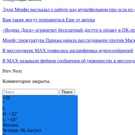
Эдди Мерфи рассказал о работе над мультфильмом про осла из
Вам также могут понравиться
Еще от автора
«Яндекс Диск» ограничит бесплатный доступ к облаку в ПК-
Monde: прокуратура Парижа начала расследование против Мас
В мессенджере MAX появилась расшифровка аудиосообщений
В МAX называли фейком сообщения об уязвимостях в мессенд
Prev
Next
Комментарии закрыты.
+
29
°
C
H:
+
32°
L:
+
18°
Москва
Четверг, 06 Август