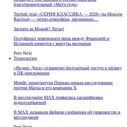
благотворительный «Матч года»
Третий этап «СЕРИЯ КЛАССИКА — 2026» на Moscow
Raceway — ретро‑атмосфера, зрелищные…
Загнать за Можай? Легко!
Полуфинал чемпионата мира между Францией и
Испанией начнется с минуты молчания
Prev
Next
Технологии
«Яндекс Диск» ограничит бесплатный доступ к облаку
в ПК-приложении
Monde: прокуратура Парижа начала расследование
против Маска и его компании X
В мессенджере MAX появилась расшифровка
аудиосообщений
В МAX называли фейком сообщения об уязвимостях в
мессенджере
Prev
Next