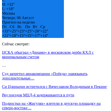
H:
+
32°
L:
+
18°
Москва
Четверг, 06 Август
Прогноз на неделю
Пт
Сб
Вс
Пн
Вт
Ср
+
33°
+
25°
+
23°
+
25°
+
26°
+
22°
+
21°
+
18°
+
15°
+
15°
+
17°
+
14°
Сейчас смотрят:
ЦСКА обыграл «Динамо» в московском дерби КХЛ с
минимальным счетом
…
Суд запретил авиакомпании «Победа» навязывать
дополнительные…
Си Цзиньпин встретился с Вячеславом Володиным в Пекине
Ряд поездов МЦД-4 задерживаются в пути
Подростки на «Жигулях» влетели в детскую площадку на
северо-востоке…