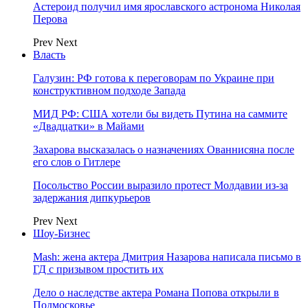
Астероид получил имя ярославского астронома Николая
Перова
Prev
Next
Власть
Галузин: РФ готова к переговорам по Украине при
конструктивном подходе Запада
МИД РФ: США хотели бы видеть Путина на саммите
«Двадцатки» в Майами
Захарова высказалась о назначениях Ованнисяна после
его слов о Гитлере
Посольство России выразило протест Молдавии из-за
задержания дипкурьеров
Prev
Next
Шоу-Бизнес
Mash: жена актера Дмитрия Назарова написала письмо в
ГД с призывом простить их
Дело о наследстве актера Романа Попова открыли в
Подмосковье