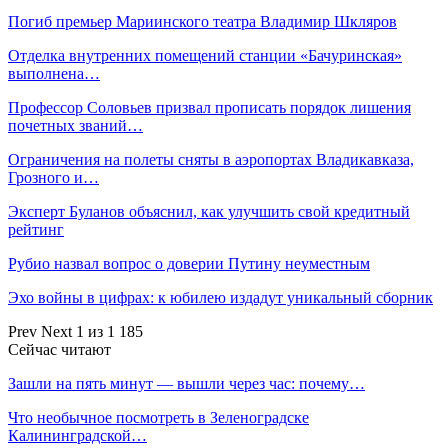
Погиб премьер Мариинского театра Владимир Шкляров
Отделка внутренних помещений станции «Бачуринская»
выполнена…
Профессор Соловьев призвал прописать порядок лишения
почетных званий…
Ограничения на полеты сняты в аэропортах Владикавказа,
Грозного и…
Эксперт Буланов объяснил, как улучшить свой кредитный
рейтинг
Рубио назвал вопрос о доверии Путину неуместным
Эхо войны в цифрах: к юбилею издадут уникальный сборник
Prev
Next
1 из 1 185
Сейчас читают
Зашли на пять минут — вышли через час: почему…
Что необычное посмотреть в Зеленоградске
Калининградской…