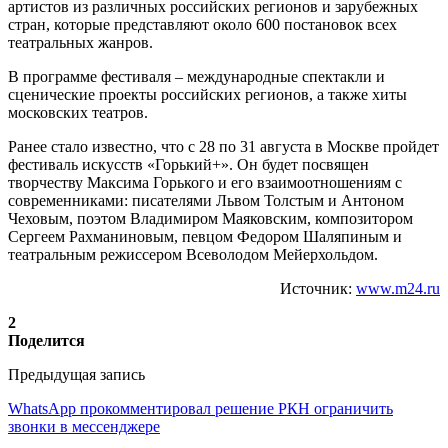
артистов из различных российских регионов и зарубежных
стран, которые представляют около 600 постановок всех
театральных жанров.
В программе фестиваля – международные спектакли и
сценические проекты российских регионов, а также хиты
московских театров.
Ранее стало известно, что с 28 по 31 августа в Москве пройдет
фестиваль искусств «Горький+». Он будет посвящен
творчеству Максима Горького и его взаимоотношениям с
современниками: писателями Львом Толстым и Антоном
Чеховым, поэтом Владимиром Маяковским, композитором
Сергеем Рахманиновым, певцом Федором Шаляпиным и
театральным режиссером Всеволодом Мейерхольдом.
Источник:
www.m24.ru
2
Поделится
Предыдущая запись
WhatsApp прокомментировал решение РКН ограничить
звонки в мессенджере