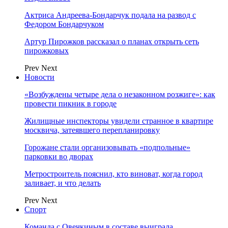
Актриса Андреева-Бондарчук подала на развод с
Федором Бондарчуком
Артур Пирожков рассказал о планах открыть сеть
пирожковых
Prev
Next
Новости
«Возбуждены четыре дела о незаконном розжиге»: как
провести пикник в городе
Жилищные инспекторы увидели странное в квартире
москвича, затеявшего перепланировку
Горожане стали организовывать «подпольные»
парковки во дворах
Метростроитель пояснил, кто виноват, когда город
заливает, и что делать
Prev
Next
Спорт
Команда с Овечкиным в составе выиграла