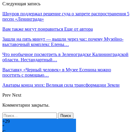
Следующая запись
Шнуров поддержал решение суда о запрете распространения 5
песен «Ленинграда»
Вам также могут понравиться
Еще от автора
Зашли на пять минут — вышли через час: почему Музейно-
выставочный комплекс Елены…
Что необычное посмотреть в Зеленоградске Калининградской
области. Нестандартный…
Выставку «Черный человек» в Музее Есенина можно
посетить с помощью…
Аватары конца эпох: Великая сила трансформации Земли
Prev
Next
Комментарии закрыты.
+
29
°
C