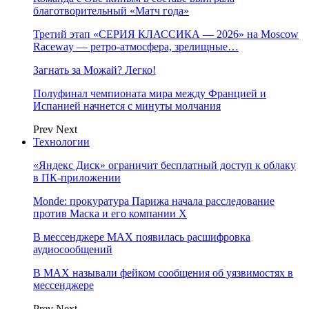
благотворительный «Матч года»
Третий этап «СЕРИЯ КЛАССИКА — 2026» на Moscow
Raceway — ретро‑атмосфера, зрелищные…
Загнать за Можай? Легко!
Полуфинал чемпионата мира между Францией и
Испанией начнется с минуты молчания
Prev
Next
Технологии
«Яндекс Диск» ограничит бесплатный доступ к облаку
в ПК-приложении
Monde: прокуратура Парижа начала расследование
против Маска и его компании X
В мессенджере MAX появилась расшифровка
аудиосообщений
В МAX называли фейком сообщения об уязвимостях в
мессенджере
Prev
Next