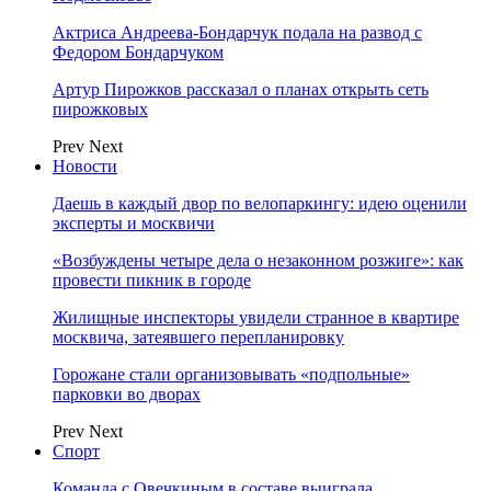
Актриса Андреева-Бондарчук подала на развод с
Федором Бондарчуком
Артур Пирожков рассказал о планах открыть сеть
пирожковых
Prev
Next
Новости
Даешь в каждый двор по велопаркингу: идею оценили
эксперты и москвичи
«Возбуждены четыре дела о незаконном розжиге»: как
провести пикник в городе
Жилищные инспекторы увидели странное в квартире
москвича, затеявшего перепланировку
Горожане стали организовывать «подпольные»
парковки во дворах
Prev
Next
Спорт
Команда с Овечкиным в составе выиграла