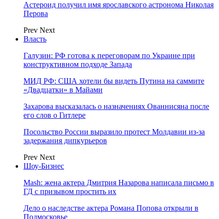
Астероид получил имя ярославского астронома Николая
Перова
Prev
Next
Власть
Галузин: РФ готова к переговорам по Украине при
конструктивном подходе Запада
МИД РФ: США хотели бы видеть Путина на саммите
«Двадцатки» в Майами
Захарова высказалась о назначениях Ованнисяна после
его слов о Гитлере
Посольство России выразило протест Молдавии из-за
задержания дипкурьеров
Prev
Next
Шоу-Бизнес
Mash: жена актера Дмитрия Назарова написала письмо в
ГД с призывом простить их
Дело о наследстве актера Романа Попова открыли в
Подмосковье