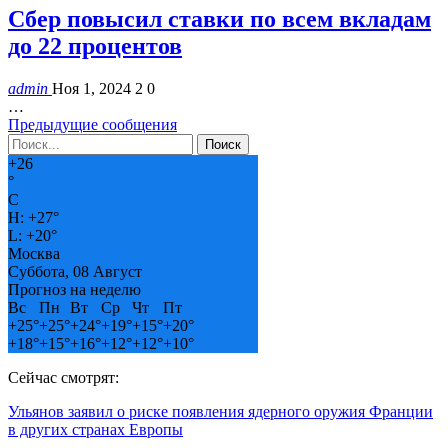
Сбер повысил ставки по всем вкладам
до 22 процентов
admin
Ноя 1, 2024
2
0
…
Предыдущие сообщения
+
26
°
C
H:
+
27°
L:
+
20°
Москва
Суббота, 08 Август
Прогноз на неделю
Вс
Пн
Вт
Ср
Чт
Пт
+
25°
+
25°
+
24°
+
19°
+
15°
+
20°
+
18°
+
15°
+
16°
+
12°
+
12°
+
10°
Сейчас смотрят:
Ульянов заявил о риске появления ядерного оружия Франции
в других странах Европы