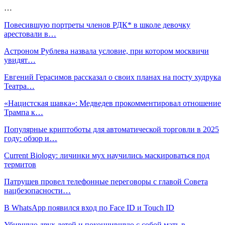
…
Повесившую портреты членов РДК* в школе девочку
арестовали в…
Астроном Рублева назвала условие, при котором москвичи
увидят…
Евгений Герасимов рассказал о своих планах на посту худрука
Театра…
«Нацистская шавка»: Медведев прокомментировал отношение
Трампа к…
Популярные криптоботы для автоматической торговли в 2025
году: обзор и…
Current Biology: личинки мух научились маскироваться под
термитов
Патрушев провел телефонные переговоры с главой Совета
нацбезопасности…
В WhatsApp появился вход по Face ID и Touch ID
Убившую двух детей и покончившую с собой мать в