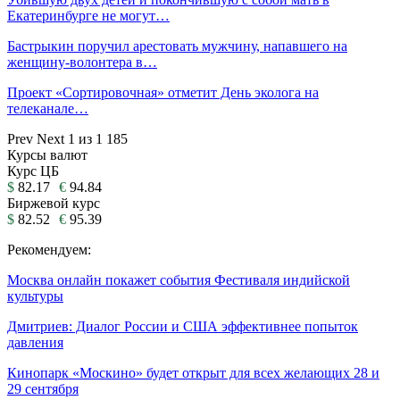
Екатеринбурге не могут…
Бастрыкин поручил арестовать мужчину, напавшего на
женщину-волонтера в…
Проект «Сортировочная» отметит День эколога на
телеканале…
Prev
Next
1 из 1 185
Курсы валют
Курс ЦБ
$
82.17
€
94.84
Биржевой курс
$
82.52
€
95.39
Рекомендуем:
Москва онлайн покажет события Фестиваля индийской
культуры
Дмитриев: Диалог России и США эффективнее попыток
давления
Кинопарк «Москино» будет открыт для всех желающих 28 и
29 сентября