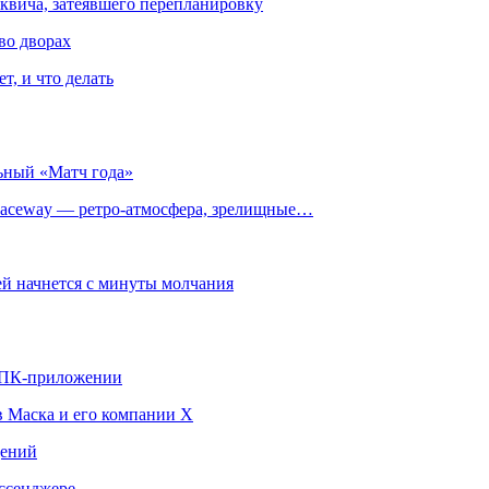
квича, затеявшего перепланировку
во дворах
т, и что делать
ьный «Матч года»
ceway — ретро‑атмосфера, зрелищные…
й начнется с минуты молчания
в ПК-приложении
в Маска и его компании X
щений
ссенджере