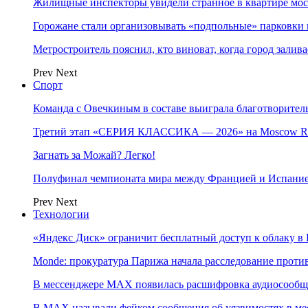
Жилищные инспекторы увидели странное в квартире мос
Горожане стали организовывать «подпольные» парковки 
Метростроитель пояснил, кто виноват, когда город заливае
Prev
Next
Спорт
Команда с Овечкиным в составе выиграла благотворител
Третий этап «СЕРИЯ КЛАССИКА — 2026» на Moscow Ra
Загнать за Можай? Легко!
Полуфинал чемпионата мира между Францией и Испание
Prev
Next
Технологии
«Яндекс Диск» ограничит бесплатный доступ к облаку 
Monde: прокуратура Парижа начала расследование проти
В мессенджере MAX появилась расшифровка аудиосооб
В МAX называли фейком сообщения об уязвимостях в ме