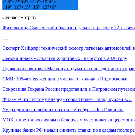
+
28°
+
23°
+
25°
+
25°
+
19°
+
18°
+
19°
+
16°
+
15°
+
16°
+
13°
+
9°
Сейчас смотрят:
Жительница Смоленской области отдала экстрасенсу 72 тысячи
…
Эксперт Хайцеэр: технический осмотр легковых автомобилей 
Съемки новых «Страстей Христовых» начнутся в 2026 году
Пушков посоветовал Макрону подумать о последствиях отпра
СМИ: 105-летняя женщина умерла от холода в Подмосковье
Сокровища Гохрана России представили в Петровском путевом
Фильм «Сто лет тому вперед» собрал более 1 млрд рублей в…
Умер один из старейших поэтов Петербурга Лев Гаврилов
МОК запретил россиянам и белорусам участвовать в церемон
Крупные банки РФ начали снижать ставки по вкладам после 