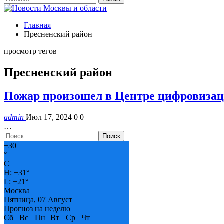
Главная
Пресненский район
просмотр тегов
Пресненский район
Пожар произошел в Центре цифровизац
admin
Июл 17, 2024
0
0
…
+
30
°
C
H:
+
31°
L:
+
21°
Москва
Пятница, 07 Август
Прогноз на неделю
Сб
Вс
Пн
Вт
Ср
Чт