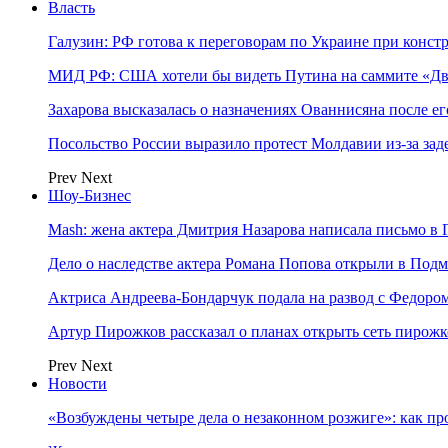
Власть
Галузин: РФ готова к переговорам по Украине при конст
МИД РФ: США хотели бы видеть Путина на саммите «Дв
Захарова высказалась о назначениях Ованнисяна после ег
Посольство России выразило протест Молдавии из-за за
Prev
Next
Шоу-Бизнес
Mash: жена актера Дмитрия Назарова написала письмо в 
Дело о наследстве актера Романа Попова открыли в Подм
Актриса Андреева-Бондарчук подала на развод с Федоро
Артур Пирожков рассказал о планах открыть сеть пирож
Prev
Next
Новости
«Возбуждены четыре дела о незаконном розжиге»: как пр