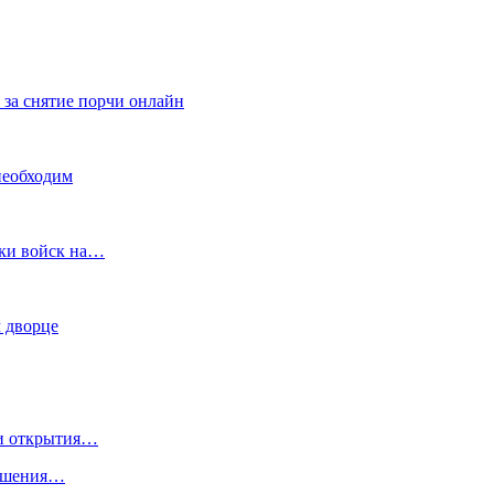
 за снятие порчи онлайн
необходим
вки войск на…
 дворце
ии открытия…
решения…