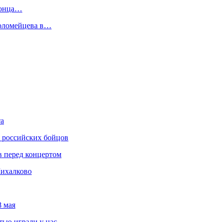
конца…
оломейцева в…
та
 российских бойцов
в перед концертом
Михалково
8 мая
тью играли у нас