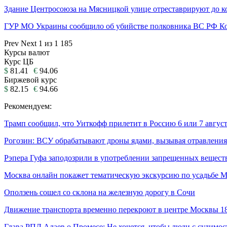
Здание Центросоюза на Мясницкой улице отреставрируют до 
ГУР МО Украины сообщило об убийстве полковника ВС РФ К
Prev
Next
1 из 1 185
Курсы валют
Курс ЦБ
$
81.41
€
94.06
Биржевой курс
$
82.15
€
94.66
Рекомендуем:
Трамп сообщил, что Уиткофф прилетит в Россию 6 или 7 авгус
Рогозин: ВСУ обрабатывают дроны ядами, вызывая отравления
Рэпера Гуфа заподозрили в употреблении запрещенных вещест
Москва онлайн покажет тематическую экскурсию по усадьбе 
Оползень сошел со склона на железную дорогу в Сочи
Движение транспорта временно перекроют в центре Москвы 1
Глава РПЛ Алаев о Промесе: Не хочется, чтобы люди с судимос