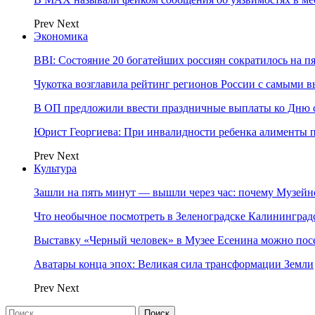
Prev
Next
Экономика
BBI: Состояние 20 богатейших россиян сократилось на п
Чукотка возглавила рейтинг регионов России с самыми 
В ОП предложили ввести праздничные выплаты ко Дню с
Юрист Георгиева: При инвалидности ребенка алименты пл
Prev
Next
Культура
Зашли на пять минут — вышли через час: почему Музе
Что необычное посмотреть в Зеленоградске Калинингра
Выставку «Черный человек» в Музее Есенина можно по
Аватары конца эпох: Великая сила трансформации Земли
Prev
Next