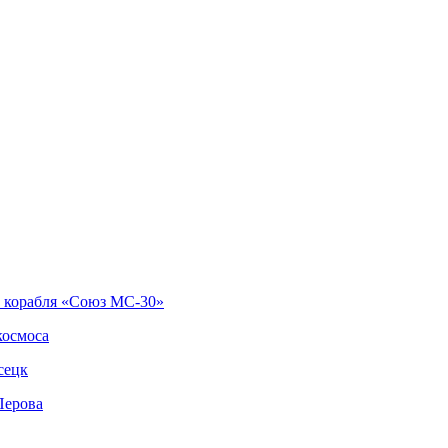
о корабля «Союз МС-30»
космоса
сецк
Перова