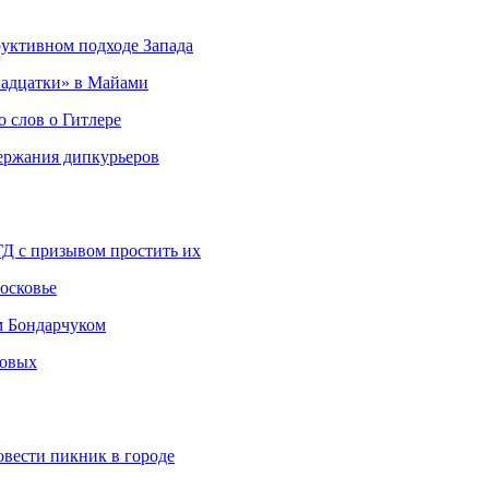
руктивном подходе Запада
адцатки» в Майами
о слов о Гитлере
держания дипкурьеров
ГД с призывом простить их
осковье
м Бондарчуком
ковых
овести пикник в городе