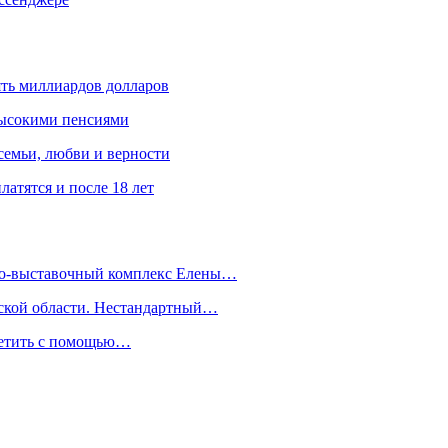
ять миллиардов долларов
высокими пенсиями
емьи, любви и верности
атятся и после 18 лет
йно-выставочный комплекс Елены…
дской области. Нестандартный…
сетить с помощью…