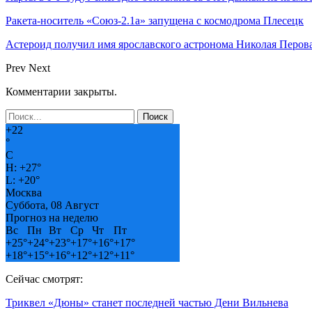
Ракета-носитель «Союз-2.1а» запущена с космодрома Плесецк
Астероид получил имя ярославского астронома Николая Перов
Prev
Next
Комментарии закрыты.
+
22
°
C
H:
+
27°
L:
+
20°
Москва
Суббота, 08 Август
Прогноз на неделю
Вс
Пн
Вт
Ср
Чт
Пт
+
25°
+
24°
+
23°
+
17°
+
16°
+
17°
+
18°
+
15°
+
16°
+
12°
+
12°
+
11°
Сейчас смотрят:
Триквел «Дюны» станет последней частью Дени Вильнева