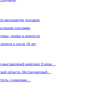
ять миллиардов долларов
высокими пенсиями
емьи, любви и верности
атятся и после 18 лет
йно-выставочный комплекс Елены…
дской области. Нестандартный…
сетить с помощью…