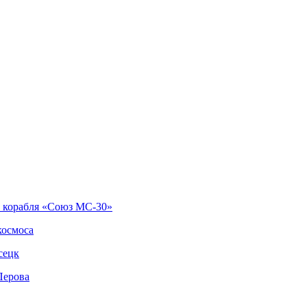
о корабля «Союз МС-30»
космоса
сецк
Перова