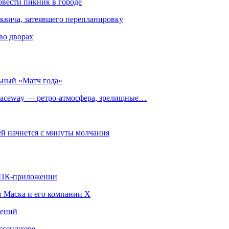
овести пикник в городе
квича, затеявшего перепланировку
во дворах
ьный «Матч года»
ceway — ретро‑атмосфера, зрелищные…
й начнется с минуты молчания
в ПК-приложении
в Маска и его компании X
щений
ссенджере