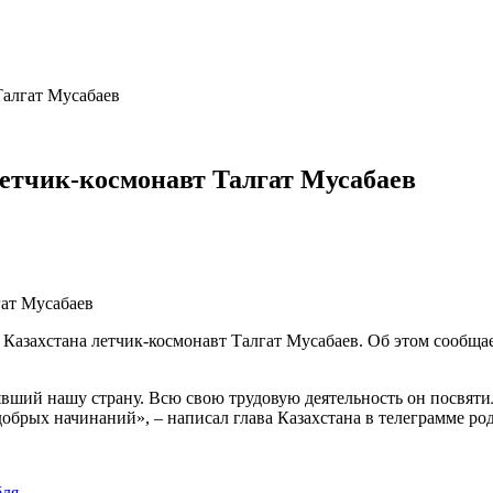
Талгат Мусабаев
летчик-космонавт Талгат Мусабаев
Казахстана летчик-космонавт Талгат Мусабаев. Об этом сообщае
вший нашу страну. Всю свою трудовую деятельность он посвяти
обрых начинаний», – написал глава Казахстана в телеграмме ро
абля…