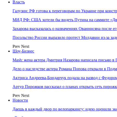
Власть
Галузин: РФ готова к переговорам по Украине при конст
МИД РФ: США хотели бы видеть Путина на саммите «Дв
Захарова высказалась о назначениях Ованнисяна после ег
Посольство России выразило протест Молдавии из-за за
Prev
Next
Шоу-Бизнес
Mash: жена актера Дмитрия Назарова написала письмо в 
Дело о наследстве актера Романа Попова открыли в Подм
Актриса Андреева-Бондарчук подала на развод с Федоро
Артур Пирожков рассказал о планах открыть сеть пирож
Prev
Next
Новости
Даешь в каждый двор по велопаркингу: идею оценили эк