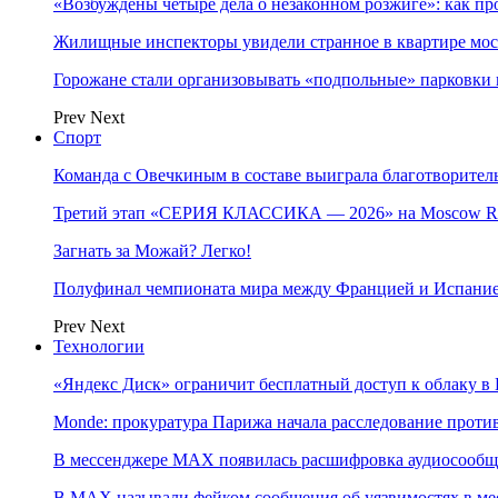
«Возбуждены четыре дела о незаконном розжиге»: как пр
Жилищные инспекторы увидели странное в квартире мос
Горожане стали организовывать «подпольные» парковки 
Prev
Next
Спорт
Команда с Овечкиным в составе выиграла благотворител
Третий этап «СЕРИЯ КЛАССИКА — 2026» на Moscow Ra
Загнать за Можай? Легко!
Полуфинал чемпионата мира между Францией и Испание
Prev
Next
Технологии
«Яндекс Диск» ограничит бесплатный доступ к облаку 
Monde: прокуратура Парижа начала расследование проти
В мессенджере MAX появилась расшифровка аудиосооб
В МAX называли фейком сообщения об уязвимостях в ме