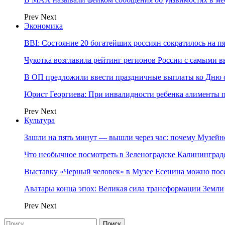
Prev
Next
Экономика
BBI: Состояние 20 богатейших россиян сократилось на п
Чукотка возглавила рейтинг регионов России с самыми 
В ОП предложили ввести праздничные выплаты ко Дню с
Юрист Георгиева: При инвалидности ребенка алименты пл
Prev
Next
Культура
Зашли на пять минут — вышли через час: почему Музе
Что необычное посмотреть в Зеленоградске Калинингра
Выставку «Черный человек» в Музее Есенина можно по
Аватары конца эпох: Великая сила трансформации Земли
Prev
Next