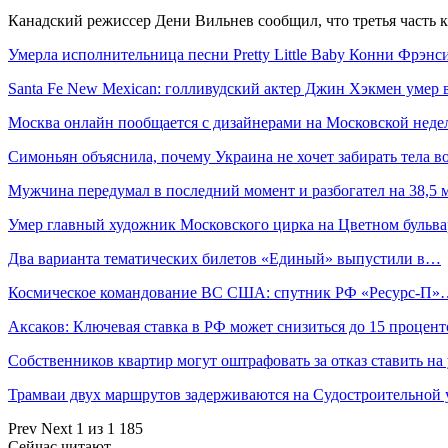
Канадский режиссер Дени Вильнев сообщил, что третья часть 
Умерла исполнительница песни Pretty Little Baby Конни Фрэнс
Santa Fe New Mexican: голливудский актер Джин Хэкмен умер 
Москва онлайн пообщается с дизайнерами на Московской неде
Симоньян объяснила, почему Украина не хочет забирать тела 
Мужчина передумал в последний момент и разбогател на 38,5
Умер главный художник Московского цирка на Цветном буль
Два варианта тематических билетов «Единый» выпустили в…
Космическое командование ВС США: спутник РФ «Ресурс-П»
Аксаков: Ключевая ставка в РФ может снизиться до 15 процент
Собственников квартир могут оштрафовать за отказ ставить н
Трамваи двух маршрутов задерживаются на Судостроительной 
Prev
Next
1 из 1 185
Сейчас читают