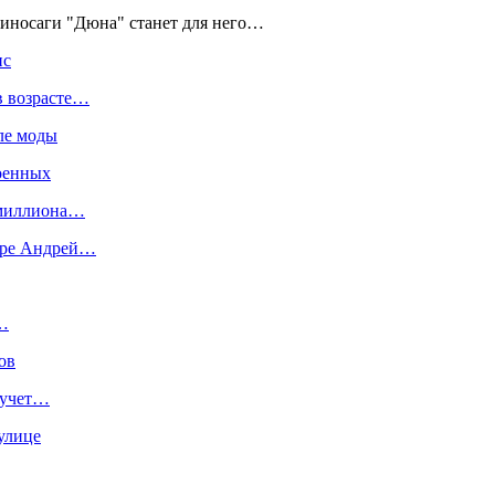
киносаги "Дюна" станет для него…
ис
в возрасте…
ле моды
военных
 миллиона…
варе Андрей…
…
ов
а учет…
улице