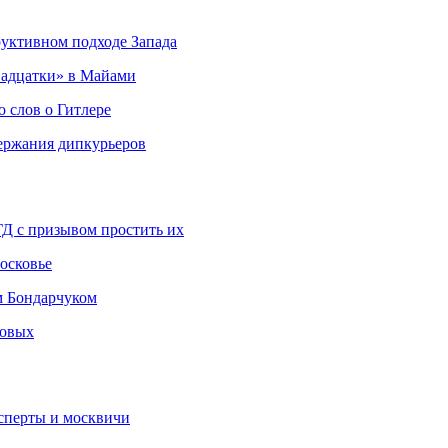
руктивном подходе Запада
адцатки» в Майами
о слов о Гитлере
держания дипкурьеров
ГД с призывом простить их
осковье
м Бондарчуком
ковых
сперты и москвичи