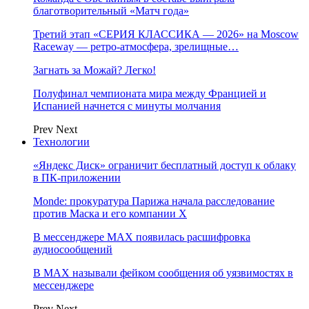
благотворительный «Матч года»
Третий этап «СЕРИЯ КЛАССИКА — 2026» на Moscow
Raceway — ретро‑атмосфера, зрелищные…
Загнать за Можай? Легко!
Полуфинал чемпионата мира между Францией и
Испанией начнется с минуты молчания
Prev
Next
Технологии
«Яндекс Диск» ограничит бесплатный доступ к облаку
в ПК-приложении
Monde: прокуратура Парижа начала расследование
против Маска и его компании X
В мессенджере MAX появилась расшифровка
аудиосообщений
В МAX называли фейком сообщения об уязвимостях в
мессенджере
Prev
Next