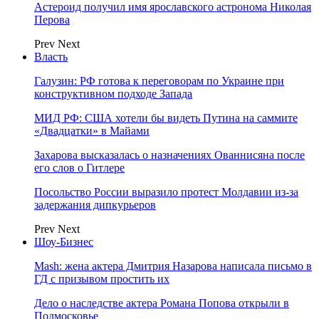
Астероид получил имя ярославского астронома Николая
Перова
Prev
Next
Власть
Галузин: РФ готова к переговорам по Украине при
конструктивном подходе Запада
МИД РФ: США хотели бы видеть Путина на саммите
«Двадцатки» в Майами
Захарова высказалась о назначениях Ованнисяна после
его слов о Гитлере
Посольство России выразило протест Молдавии из-за
задержания дипкурьеров
Prev
Next
Шоу-Бизнес
Mash: жена актера Дмитрия Назарова написала письмо в
ГД с призывом простить их
Дело о наследстве актера Романа Попова открыли в
Подмосковье