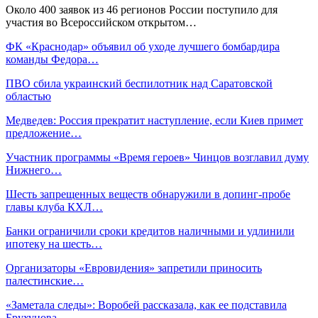
Около 400 заявок из 46 регионов России поступило для
участия во Всероссийском открытом…
ФК «Краснодар» объявил об уходе лучшего бомбардира
команды Федора…
ПВО сбила украинский беспилотник над Саратовской
областью
Медведев: Россия прекратит наступление, если Киев примет
предложение…
Участник программы «Время героев» Чинцов возглавил думу
Нижнего…
Шесть запрещенных веществ обнаружили в допинг-пробе
главы клуба КХЛ…
Банки ограничили сроки кредитов наличными и удлинили
ипотеку на шесть…
Организаторы «Евровидения» запретили приносить
палестинские…
«Заметала следы»: Воробей рассказала, как ее подставила
Брухунова