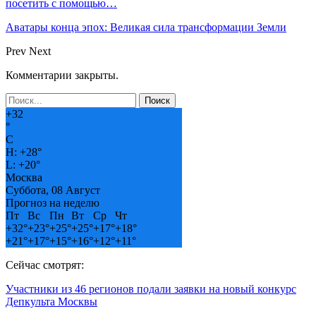
посетить с помощью…
Аватары конца эпох: Великая сила трансформации Земли
Prev
Next
Комментарии закрыты.
+
32
°
C
H:
+
28°
L:
+
20°
Москва
Суббота, 08 Август
Прогноз на неделю
Пт
Вс
Пн
Вт
Ср
Чт
+
32°
+
23°
+
25°
+
25°
+
17°
+
18°
+
21°
+
17°
+
15°
+
16°
+
12°
+
11°
Сейчас смотрят:
Участники из 46 регионов подали заявки на новый конкурс
Депкульта Москвы