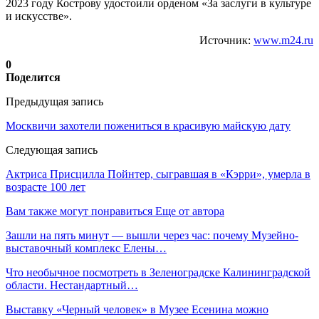
2023 году Кострову удостоили орденом «За заслуги в культуре
и искусстве».
Источник:
www.m24.ru
0
Поделится
Предыдущая запись
Москвичи захотели пожениться в красивую майскую дату
Следующая запись
Актриса Присцилла Пойнтер, сыгравшая в «Кэрри», умерла в
возрасте 100 лет
Вам также могут понравиться
Еще от автора
Зашли на пять минут — вышли через час: почему Музейно-
выставочный комплекс Елены…
Что необычное посмотреть в Зеленоградске Калининградской
области. Нестандартный…
Выставку «Черный человек» в Музее Есенина можно