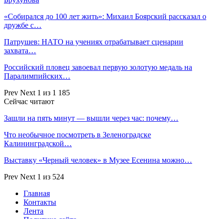
«Собирался до 100 лет жить»: Михаил Боярский рассказал о
дружбе с…
Патрушев: НАТО на учениях отрабатывает сценарии
захвата…
Российский пловец завоевал первую золотую медаль на
Паралимпийских…
Prev
Next
1 из 1 185
Сейчас читают
Зашли на пять минут — вышли через час: почему…
Что необычное посмотреть в Зеленоградске
Калининградской…
Выставку «Черный человек» в Музее Есенина можно…
Prev
Next
1 из 524
Главная
Контакты
Лента