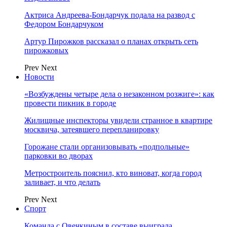
Актриса Андреева-Бондарчук подала на развод с
Федором Бондарчуком
Артур Пирожков рассказал о планах открыть сеть
пирожковых
Prev
Next
Новости
«Возбуждены четыре дела о незаконном розжиге»: как
провести пикник в городе
Жилищные инспекторы увидели странное в квартире
москвича, затеявшего перепланировку
Горожане стали организовывать «подпольные»
парковки во дворах
Метростроитель пояснил, кто виноват, когда город
заливает, и что делать
Prev
Next
Спорт
Команда с Овечкиным в составе выиграла