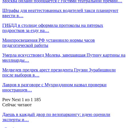
Москва онлайн пообщается с гостями театральной премии…
Штрафы для неаттестованных водителей такси планируют
ввести в…
ГИБДД в столице оформила протоколы на пятерых
подростков за езду на…
Минпросвещения РФ установило нормы часов
педагогической работы
Умерла искусствовед Молева, завещавшая Путину картины на
миллиарды…
Медведев предрек арест президента Грузии Зурабишвили
после выборов в…
Лавров в разговоре с Мухриддином назвал проверки
иностранцев…
Prev
Next
1 из 1 185
Сейчас читают
Даешь в каждый двор по велопаркингу: идею оценили
эксперты и…