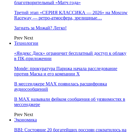
благотворительный «Матч года»
Третий этап «СЕРИЯ КЛАССИКА — 2026» на Moscow
Raceway — ретро‑атмосфера, зрелищные…
Загнать за Можай? Легко!
Prev
Next
Технологии
«Яндекс Диск» ограничит бесплатный доступ к облаку
в ПК-приложении
Monde: прокуратура Парижа начала расследование
против Маска и его компании X
В мессенджере MAX появилась расшифровка
аудиосообщений
В МAX называли фейком сообщения об уязвимостях в
мессенджере
Prev
Next
Экономика
BBI: Состояние 20 богатейших россиян сократилось на