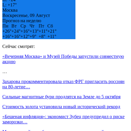
L:
+
17°
Москва
Воскресенье, 09 Август
Прогноз на неделю
Пн
Вт
Ср
Чт
Пт
Сб
+
26°
+
24°
+
16°
+
13°
+
11°
+
21°
+
16°
+
16°
+
12°
+
9°
+
8°
+
11°
Сейчас смотрят:
«Вечерняя Москва» и Музей Победы запустили совместную
акцию
…
Захарова прокомментировала отказ ФРГ пригласить россиян
на 80-летие…
Сильные магнитные бури продлятся на Земле до 5 октября
Стоимость золота установила новый исторический рекорд
«Бешеная инфляция»: экономист Зубец предупредил о риске
заморозки…