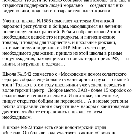
стараются поддержать людей морально — создают для них
видеоролики, поделки и поздравительные открытки.
Ученики школы №1586 помогают жителям Луганской
народной республики и бойцам, находящимся на лечении
после полученных ранений. Ребята собрали около 2 тонн
необходимых вещей: это и продукты, и гигиенические
товары, и товары для творчества, и школьные рюкзаки,
которые получили детишки ЛНР. Много чего еще,
необходимого для жизни, пришло из этой школы в разные
соцучреждения, находящиеся на новых территориях РФ, — и
книги, и игрушки, и одежда…
Школа №1542 совместно с «Московским домом солдатского
сердца» собрала еще больше гуманитарного груза — свыше 5
тонн! Только в этом году школьники уже успели передать в
волонтерский центр «Доброе место. ЗАО» более 15 коробок со
сладостями и теплыми вещами. И они тоже, конечно же,
пишут открытки бойцам на передовой… А в новые регионы
ребята отправили своим сверстникам наборы с канцтоварами
для того, чтобы те отправились в школы со всем
необходимым.
В школе №922 тоже есть свой волонтерский отряд —
«Звезда». Он больше года участвует в акции «Своих не