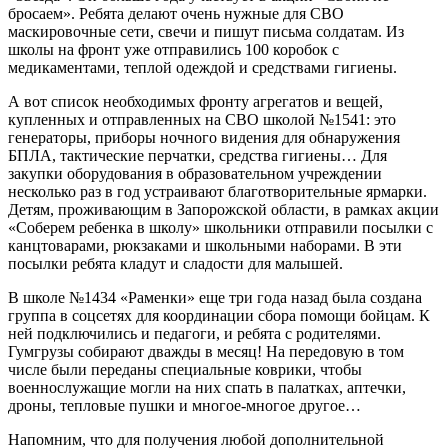
бросаем». Ребята делают очень нужные для СВО
маскировочные сети, свечи и пишут письма солдатам. Из
школы на фронт уже отправились 100 коробок с
медикаментами, теплой одеждой и средствами гигиены.
А вот список необходимых фронту агрегатов и вещей,
купленных и отправленных на СВО школой №1541: это
генераторы, приборы ночного видения для обнаружения
БПЛА, тактические перчатки, средства гигиены… Для
закупки оборудования в образовательном учреждении
несколько раз в год устраивают благотворительные ярмарки.
Детям, проживающим в Запорожской области, в рамках акции
«Соберем ребенка в школу» школьники отправили посылки с
канцтоварами, рюкзаками и школьными наборами. В эти
посылки ребята кладут и сладости для малышей.
В школе №1434 «Раменки» еще три года назад была создана
группа в соцсетях для координации сбора помощи бойцам. К
ней подключились и педагоги, и ребята с родителями.
Гумгрузы собирают дважды в месяц! На передовую в том
числе были переданы специальные коврики, чтобы
военнослужащие могли на них спать в палатках, аптечки,
дроны, тепловые пушки и многое-многое другое…
Напомним, что для получения любой дополнительной