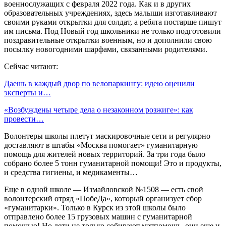
военнослужащих с февраля 2022 года. Как и в других
образовательных учреждениях, здесь малыши изготавливают
своими руками открытки для солдат, а ребята постарше пишут
им письма. Под Новый год школьники не только подготовили
поздравительные открытки военным, но и дополнили свою
посылку новогодними шарфами, связанными родителями.
Сейчас читают:
Даешь в каждый двор по велопаркингу: идею оценили
эксперты и…
«Возбуждены четыре дела о незаконном розжиге»: как
провести…
Волонтеры школы плетут маскировочные сети и регулярно
доставляют в штабы «Москва помогает» гуманитарную
помощь для жителей новых территорий. За три года было
собрано более 5 тонн гуманитарной помощи! Это и продукты,
и средства гигиены, и медикаменты…
Еще в одной школе — Измайловской №1508 — есть свой
волонтерский отряд «ПобеДа», который организует сбор
«гуманитарки». Только в Курск из этой школы было
отправлено более 15 грузовых машин с гуманитарной
помощью! Но дети не только собирают матпомощь, они еще и