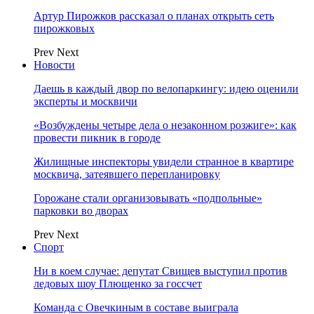
Артур Пирожков рассказал о планах открыть сеть
пирожковых
Prev
Next
Новости
Даешь в каждый двор по велопаркингу: идею оценили
эксперты и москвичи
«Возбуждены четыре дела о незаконном розжиге»: как
провести пикник в городе
Жилищные инспекторы увидели странное в квартире
москвича, затеявшего перепланировку
Горожане стали организовывать «подпольные»
парковки во дворах
Prev
Next
Спорт
Ни в коем случае: депутат Свищев выступил против
ледовых шоу Плющенко за госсчет
Команда с Овечкиным в составе выиграла