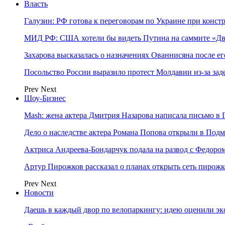
Власть
Галузин: РФ готова к переговорам по Украине при конст
МИД РФ: США хотели бы видеть Путина на саммите «Дв
Захарова высказалась о назначениях Ованнисяна после ег
Посольство России выразило протест Молдавии из-за за
Prev
Next
Шоу-Бизнес
Mash: жена актера Дмитрия Назарова написала письмо в 
Дело о наследстве актера Романа Попова открыли в Подм
Актриса Андреева-Бондарчук подала на развод с Федоро
Артур Пирожков рассказал о планах открыть сеть пирож
Prev
Next
Новости
Даешь в каждый двор по велопаркингу: идею оценили эк