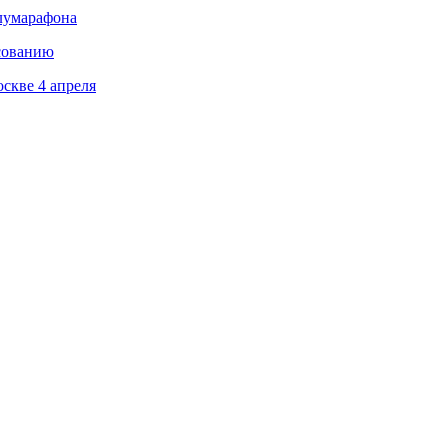
олумарафона
сованию
скве 4 апреля