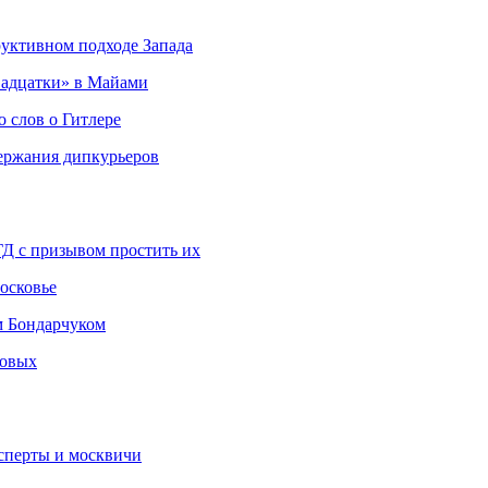
руктивном подходе Запада
адцатки» в Майами
о слов о Гитлере
держания дипкурьеров
ГД с призывом простить их
осковье
м Бондарчуком
ковых
сперты и москвичи