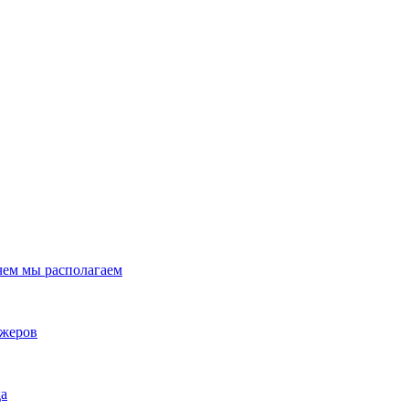
 чем мы располагаем
джеров
да