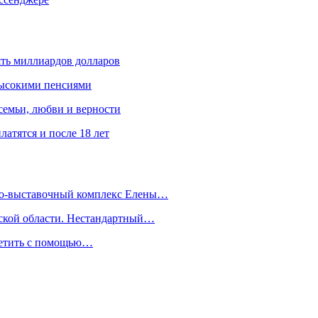
ять миллиардов долларов
высокими пенсиями
емьи, любви и верности
атятся и после 18 лет
йно-выставочный комплекс Елены…
дской области. Нестандартный…
сетить с помощью…