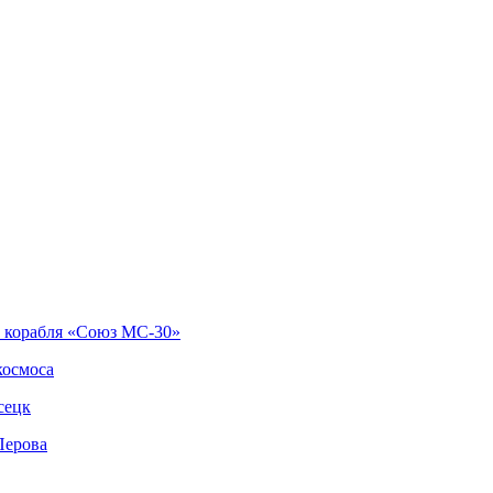
о корабля «Союз МС-30»
космоса
сецк
Перова