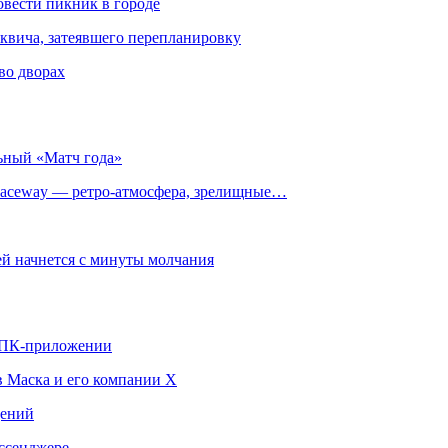
овести пикник в городе
квича, затеявшего перепланировку
во дворах
ьный «Матч года»
ceway — ретро‑атмосфера, зрелищные…
й начнется с минуты молчания
в ПК-приложении
в Маска и его компании X
щений
ссенджере