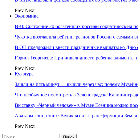
Prev
Next
Экономика
BBI: Состояние 20 богатейших россиян сократилось на п
Чукотка возглавила рейтинг регионов России с самыми 
В ОП предложили ввести праздничные выплаты ко Дню с
Юрист Георгиева: При инвалидности ребенка алименты пл
Prev
Next
Культура
Зашли на пять минут — вышли через час: почему Музе
Что необычное посмотреть в Зеленоградске Калинингра
Выставку «Черный человек» в Музее Есенина можно по
Аватары конца эпох: Великая сила трансформации Земли
Prev
Next