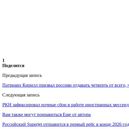
1
Поделится
Предыдущая запись
Патриарх Кирилл призвал россиян отдавать четверть от всего,
Следующая запись
РКН зафиксировал ночные сбои в работе иностранных мессен
Вам также могут понравиться
Еще от автора
Российский Superjet отправится в первый рейс в конце 2026 го