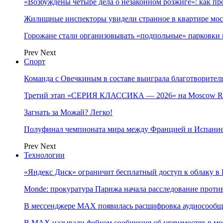
«Возбуждены четыре дела о незаконном розжиге»: как пр
Жилищные инспекторы увидели странное в квартире мос
Горожане стали организовывать «подпольные» парковки 
Prev
Next
Спорт
Команда с Овечкиным в составе выиграла благотворител
Третий этап «СЕРИЯ КЛАССИКА — 2026» на Moscow Ra
Загнать за Можай? Легко!
Полуфинал чемпионата мира между Францией и Испание
Prev
Next
Технологии
«Яндекс Диск» ограничит бесплатный доступ к облаку 
Monde: прокуратура Парижа начала расследование проти
В мессенджере MAX появилась расшифровка аудиосооб
В МAX называли фейком сообщения об уязвимостях в ме