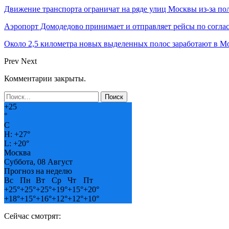
Движение транспорта ограничат на ряде улиц Москвы из-за п
Аэропорт Домодедово принимает и отправляет рейсы по согла
Около 2,5 километра новых выделенных полос заработают в Мо
Prev
Next
Комментарии закрыты.
+
25
°
C
H:
+
27°
L:
+
20°
Москва
Суббота, 08 Август
Прогноз на неделю
Вс
Пн
Вт
Ср
Чт
Пт
+
25°
+
25°
+
25°
+
19°
+
15°
+
20°
+
18°
+
15°
+
16°
+
12°
+
12°
+
10°
Сейчас смотрят: