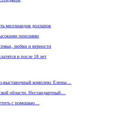
ять миллиардов долларов
высокими пенсиями
емьи, любви и верности
атятся и после 18 лет
йно-выставочный комплекс Елены…
дской области. Нестандартный…
сетить с помощью…