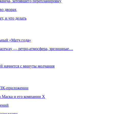
квича, затеявшего перепланировку
во дворах
т, и что делать
ьный «Матч года»
ceway — ретро‑атмосфера, зрелищные…
й начнется с минуты молчания
в ПК-приложении
в Маска и его компании X
щений
ссенджере