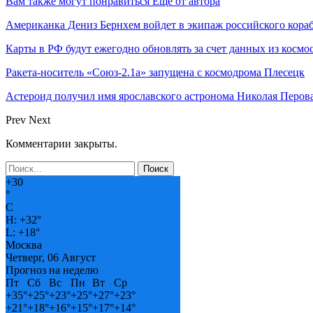
Вам также могут понравиться
Еще от автора
Американка Дениз Бернхем войдет в экипаж российского кор
Карты в РФ будут ежегодно обновлять за счет данных из космо
Ракета-носитель «Союз-2.1а» запущена с космодрома Плесецк
Астероид получил имя ярославского астронома Николая Перов
Prev
Next
Комментарии закрыты.
+
30
°
C
H:
+
32°
L:
+
18°
Москва
Четверг, 06 Август
Прогноз на неделю
Пт
Сб
Вс
Пн
Вт
Ср
+
35°
+
25°
+
23°
+
25°
+
27°
+
23°
+
21°
+
18°
+
16°
+
15°
+
17°
+
14°