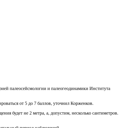
торией палеосейсмологии и палеогеодинамики Института
роваться от 5 до 7 баллов, уточнил Корженков.
ния будет не 2 метра, а, допустим, несколько сантиметров.
ментальный период наблюдений.