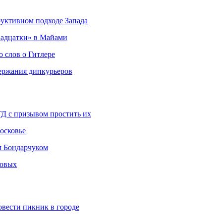
руктивном подходе Запада
адцатки» в Майами
о слов о Гитлере
держания дипкурьеров
ГД с призывом простить их
осковье
м Бондарчуком
ковых
овести пикник в городе