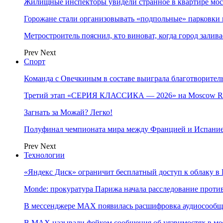
Жилищные инспекторы увидели странное в квартире мос
Горожане стали организовывать «подпольные» парковки 
Метростроитель пояснил, кто виноват, когда город заливае
Prev
Next
Спорт
Команда с Овечкиным в составе выиграла благотворител
Третий этап «СЕРИЯ КЛАССИКА — 2026» на Moscow Ra
Загнать за Можай? Легко!
Полуфинал чемпионата мира между Францией и Испание
Prev
Next
Технологии
«Яндекс Диск» ограничит бесплатный доступ к облаку 
Monde: прокуратура Парижа начала расследование проти
В мессенджере MAX появилась расшифровка аудиосооб
В МAX называли фейком сообщения об уязвимостях в ме