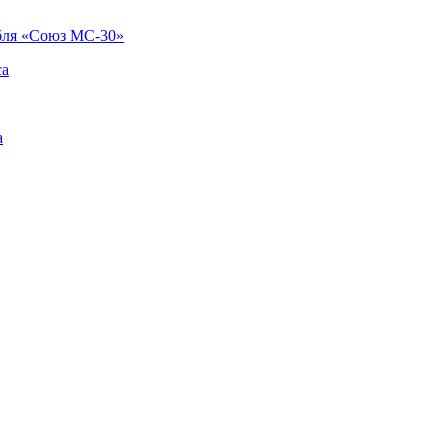
абля «Союз МС-30»
са
а