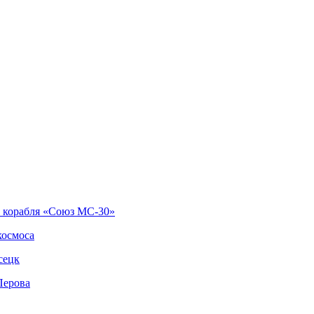
о корабля «Союз МС-30»
космоса
сецк
Перова