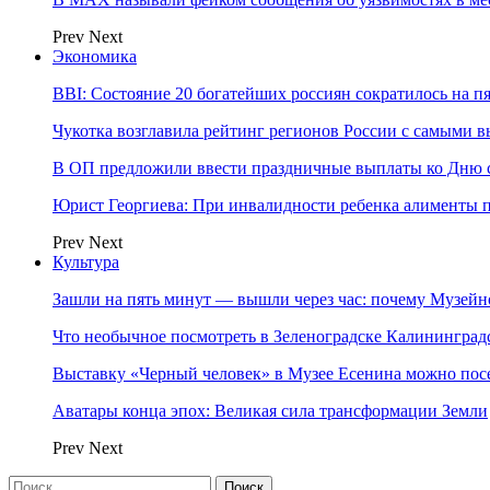
Prev
Next
Экономика
BBI: Состояние 20 богатейших россиян сократилось на п
Чукотка возглавила рейтинг регионов России с самыми 
В ОП предложили ввести праздничные выплаты ко Дню с
Юрист Георгиева: При инвалидности ребенка алименты пл
Prev
Next
Культура
Зашли на пять минут — вышли через час: почему Музе
Что необычное посмотреть в Зеленоградске Калинингра
Выставку «Черный человек» в Музее Есенина можно по
Аватары конца эпох: Великая сила трансформации Земли
Prev
Next