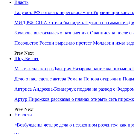
Власть
Галузин: РФ готова к переговорам по Украине при конст
МИД РФ: США хотели бы видеть Путина на саммите «Дв
Захарова высказалась о назначениях Ованнисяна после ег
Посольство России выразило протест Молдавии из-за за
Prev
Next
Шоу-Бизнес
Mash: жена актера Дмитрия Назарова написала письмо в 
Дело о наследстве актера Романа Попова открыли в Подм
Актриса Андреева-Бондарчук подала на развод с Федоро
Артур Пирожков рассказал о планах открыть сеть пирож
Prev
Next
Новости
«Возбуждены четыре дела о незаконном розжиге»: как пр