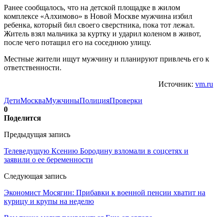
Ранее сообщалось, что на детской площадке в жилом
комплексе «Алхимово» в Новой Москве мужчина избил
ребенка, который бил своего сверстника, пока тот лежал.
Житель взял мальчика за куртку и ударил коленом в живот,
после чего потащил его на соседнюю улицу.
Местные жители ищут мужчину и планируют привлечь его к
ответственности.
Источник:
vm.ru
Дети
Москва
Мужчины
Полиция
Проверки
0
Поделится
Предыдущая запись
Телеведущую Ксению Бородину взломали в соцсетях и
заявили о ее беременности
Следующая запись
Экономист Мосягин: Прибавки к военной пенсии хватит на
курицу и крупы на неделю