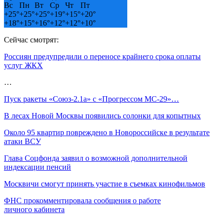
Вс
Пн
Вт
Ср
Чт
Пт
+
25°
+
25°
+
25°
+
19°
+
15°
+
20°
+
18°
+
15°
+
16°
+
12°
+
12°
+
10°
Сейчас смотрят:
Россиян предупредили о переносе крайнего срока оплаты
услуг ЖКХ
…
Пуск ракеты «Союз-2.1а» с «Прогрессом МС-29»…
В лесах Новой Москвы появились солонки для копытных
Около 95 квартир повреждено в Новороссийске в результате
атаки ВСУ
Глава Соцфонда заявил о возможной дополнительной
индексации пенсий
Москвичи смогут принять участие в съемках кинофильмов
ФНС прокомментировала сообщения о работе
личного кабинета