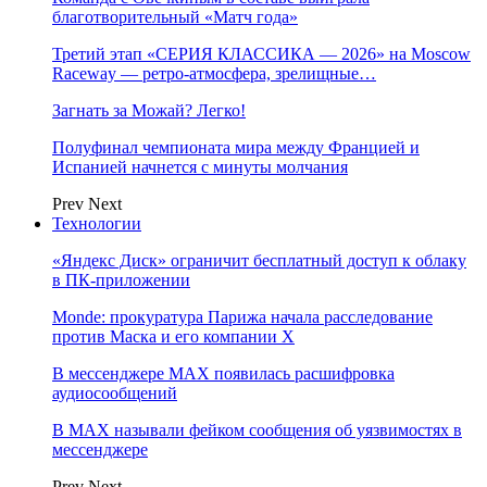
благотворительный «Матч года»
Третий этап «СЕРИЯ КЛАССИКА — 2026» на Moscow
Raceway — ретро‑атмосфера, зрелищные…
Загнать за Можай? Легко!
Полуфинал чемпионата мира между Францией и
Испанией начнется с минуты молчания
Prev
Next
Технологии
«Яндекс Диск» ограничит бесплатный доступ к облаку
в ПК-приложении
Monde: прокуратура Парижа начала расследование
против Маска и его компании X
В мессенджере MAX появилась расшифровка
аудиосообщений
В МAX называли фейком сообщения об уязвимостях в
мессенджере
Prev
Next