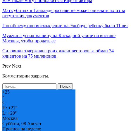
Вам также могут понравиться
Еще от автора
Мать убитых в Таиланде россиян не может опознать их из-за
отсутствия документов
Погибшему при восхождении на Эльбрус ребенку было 11 лет
Мужчина угнал машину на Каскадной улице на востоке
Москвы, чтобы продать ее
Силовики задержали троих лжеинвесторов за обман 34
клиентов на 75 миллионов
Prev
Next
Комментарии закрыты.
+
25
°
C
H:
+
27°
L:
+
20°
Москва
Суббота, 08 Август
Прогноз на неделю