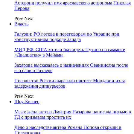
Астероид получил имя ярославского астронома Николая
Перова
Prev
Next
Власть
Галузин: РФ готова к переговорам по Украине при
конструктивном подходе Запада
МИД РФ: США хотели бы видеть Путина на саммите
«Двадцатки» в Майами
Захарова высказалась о назначениях Ованнисяна после
его слов о Гитлере
Посольство России выразило протест Молдавии из-за
задержания дипкурьеров
Prev
Next
Шоу-Бизнес
Mash: жена актера Дмитрия Назарова написала письмо в
ГД с призывом простить их
Дело о наследстве актера Романа Попова открыли в
Подмосковье