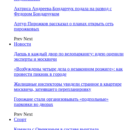
Актриса Андреева-Бондарчук подала на развод с
Федором Бондарчуком
Артур Пирожков рассказал о планах открыть сеть
пирожковых
Prev
Next
Новости
Даешь в каждый двор по велопаркингу: идею оценили
эксперты и москвичи
«Возбуждены четыре дела о незаконном розжиге»: как
провести пикник в городе
Жилищные инспекторы увидели странное в квартире
москвича, затеявшего перепланировку
Горожане стали организовывать «подпольные»
парковки во дворах
Prev
Next
Спорт
Команда с Овечкиным в составе выиграла