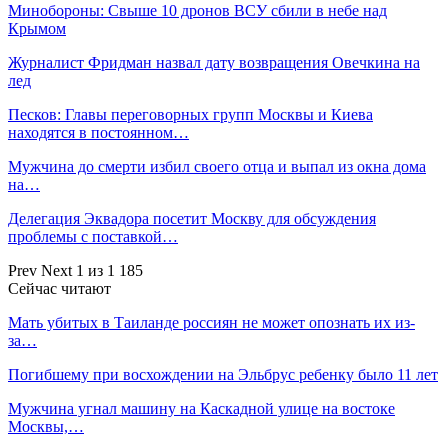
Минобороны: Свыше 10 дронов ВСУ сбили в небе над
Крымом
Журналист Фридман назвал дату возвращения Овечкина на
лед
Песков: Главы переговорных групп Москвы и Киева
находятся в постоянном…
Мужчина до смерти избил своего отца и выпал из окна дома
на…
Делегация Эквадора посетит Москву для обсуждения
проблемы с поставкой…
Prev
Next
1 из 1 185
Сейчас читают
Мать убитых в Таиланде россиян не может опознать их из-
за…
Погибшему при восхождении на Эльбрус ребенку было 11 лет
Мужчина угнал машину на Каскадной улице на востоке
Москвы,…