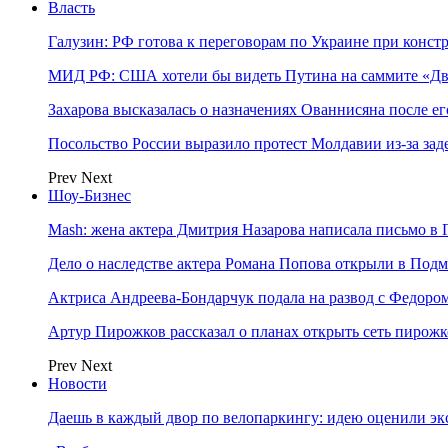
Власть
Галузин: РФ готова к переговорам по Украине при конст
МИД РФ: США хотели бы видеть Путина на саммите «Дв
Захарова высказалась о назначениях Ованнисяна после ег
Посольство России выразило протест Молдавии из-за за
Prev
Next
Шоу-Бизнес
Mash: жена актера Дмитрия Назарова написала письмо в 
Дело о наследстве актера Романа Попова открыли в Подм
Актриса Андреева-Бондарчук подала на развод с Федоро
Артур Пирожков рассказал о планах открыть сеть пирож
Prev
Next
Новости
Даешь в каждый двор по велопаркингу: идею оценили эк