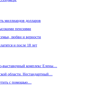
ять миллиардов долларов
высокими пенсиями
емьи, любви и верности
атятся и после 18 лет
йно-выставочный комплекс Елены…
дской области. Нестандартный…
сетить с помощью…