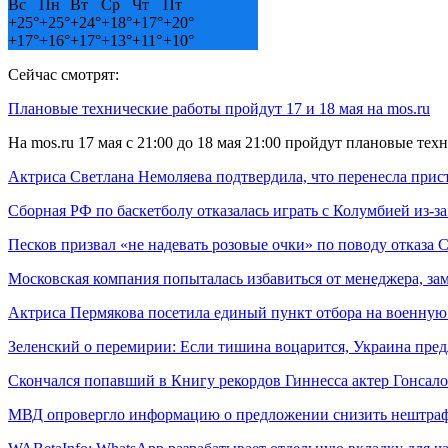
Вс
Пн
Вт
Ср
Чт
Пт
+
25°
+
25°
+
24°
+
18°
+
17°
+
20°
+
17°
+
16°
+
17°
+
13°
+
11°
+
10°
Сейчас смотрят:
Плановые технические работы пройдут 17 и 18 мая на mos.ru
На mos.ru 17 мая с 21:00 до 18 мая 21:00 пройдут плановые т
Актриса Светлана Немоляева подтвердила, что перенесла прис
Cборная РФ по баскетболу отказалась играть с Колумбией из-з
Песков призвал «не надевать розовые очки» по поводу отказ
Московская компания попыталась избавиться от менеджера, з
Актриса Пермякова посетила единый пункт отбора на военну
Зеленский о перемирии: Если тишина воцарится, Украина пре
Скончался попавший в Книгу рекордов Гиннесса актер Гонсало
МВД опровергло информацию о предложении снизить нештр