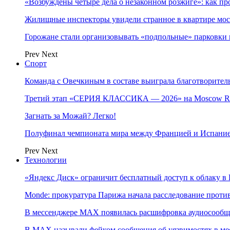
«Возбуждены четыре дела о незаконном розжиге»: как пр
Жилищные инспекторы увидели странное в квартире мос
Горожане стали организовывать «подпольные» парковки 
Prev
Next
Спорт
Команда с Овечкиным в составе выиграла благотворител
Третий этап «СЕРИЯ КЛАССИКА — 2026» на Moscow Ra
Загнать за Можай? Легко!
Полуфинал чемпионата мира между Францией и Испание
Prev
Next
Технологии
«Яндекс Диск» ограничит бесплатный доступ к облаку 
Monde: прокуратура Парижа начала расследование проти
В мессенджере MAX появилась расшифровка аудиосооб
В МAX называли фейком сообщения об уязвимостях в ме