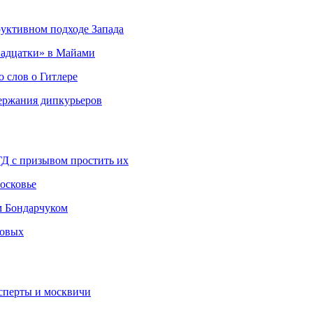
руктивном подходе Запада
адцатки» в Майами
о слов о Гитлере
держания дипкурьеров
ГД с призывом простить их
осковье
м Бондарчуком
ковых
сперты и москвичи