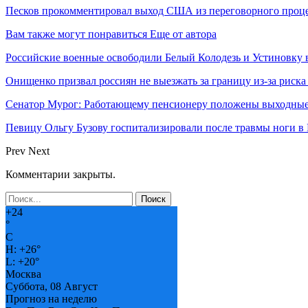
Песков прокомментировал выход США из переговорного проце
Вам также могут понравиться
Еще от автора
Российские военные освободили Белый Колодезь и Устиновку 
Онищенко призвал россиян не выезжать за границу из-за риск
Сенатор Мурог: Работающему пенсионеру положены выходные
Певицу Ольгу Бузову госпитализировали после травмы ноги в
Prev
Next
Комментарии закрыты.
+
24
°
C
H:
+
26°
L:
+
20°
Москва
Суббота, 08 Август
Прогноз на неделю