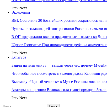
Prev
Next
Экономика
BBI: Состояние 20 богатейших россиян сократилось на п
Чукотка возглавила рейтинг регионов России с самыми 
В ОП предложили ввести праздничные выплаты ко Дню с
Юрист Георгиева: При инвалидности ребенка алименты пл
Prev
Next
Культура
Зашли на пять минут — вышли через час: почему Музе
Что необычное посмотреть в Зеленоградске Калинингра
Выставку «Черный человек» в Музее Есенина можно по
Аватары конца эпох: Великая сила трансформации Земли
Prev
Next