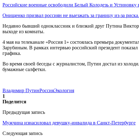
Российские военные освободили Белый Колодезь и Устиновку
Онищенко призвал россиян не выезжать за границу из-за риск
Недавно бывший одноклассник и близкий друг Путина Виктор Бо
выходе из комнаты.
4 мая на телеканале «Россия 1» состоялась премьера докумен
Зарубиным. В рамках интервью российский президент показал З
графика.
Во время своей беседы с журналистом, Путин достал из холодил
бумажные салфетки.
Владимир Путин
Россия
Экология
1
Поделится
Предыдущая запись
Мужчина изнасиловал девушку-инвалида в Санкт-Петербурге
Следующая запись