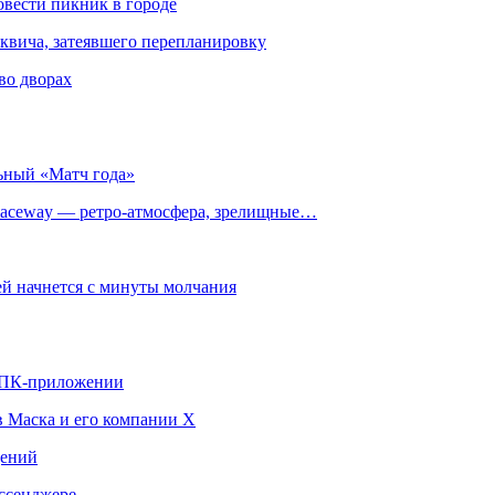
овести пикник в городе
квича, затеявшего перепланировку
во дворах
ьный «Матч года»
ceway — ретро‑атмосфера, зрелищные…
й начнется с минуты молчания
в ПК-приложении
в Маска и его компании X
щений
ссенджере