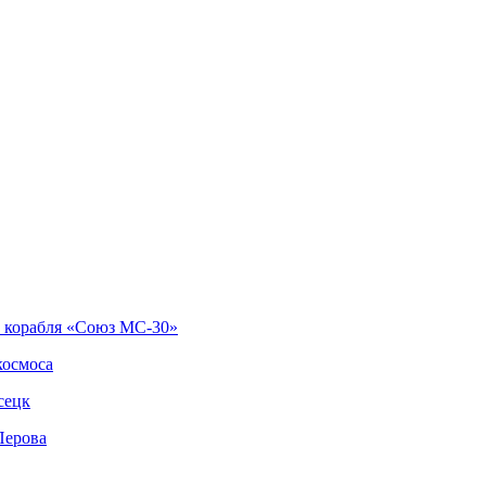
о корабля «Союз МС-30»
космоса
сецк
Перова