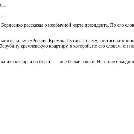
 в…
а…
рисенко рассказал о необычной черте президента. По его слова
тального фильма «Россия. Кремль. Путин. 25 лет», снятого кин
арубину кремлевскую квартиру, в которой, по его словам, он но
ьника кефир, а из буфета — две белые чашки. На столе находили