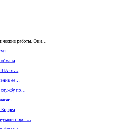
ехнические работы. Они…
туп
а обмана
а США от…
аменив ее…
ю службу по…
длагает…
 Корреа
афуемый порог…