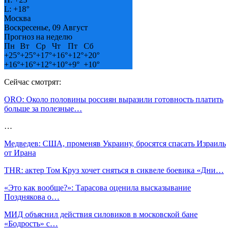
L:
+
18°
Москва
Воскресенье, 09 Август
Прогноз на неделю
Пн
Вт
Ср
Чт
Пт
Сб
+
25°
+
25°
+
17°
+
16°
+
12°
+
20°
+
16°
+
16°
+
12°
+
10°
+
9°
+
10°
Сейчас смотрят:
ORO: Около половины россиян выразили готовность платить
больше за полезные…
…
Медведев: США, променяв Украину, бросятся спасать Израиль
от Ирана
THR: актер Том Круз хочет сняться в сиквеле боевика «Дни…
«Это как вообще?»: Тарасова оценила высказывание
Позднякова о…
МИД объяснил действия силовиков в московской бане
«Бодрость» с…