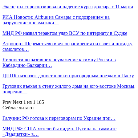
Эксперты спрогнозировали падение курса доллара с 11 марта
РИА Новости: Airbus из Самары с подозрением на
разрушение пневматики…
МИД РФ назвал терактом удар ВСУ по интернату в Судже
Аэропорт Шереметьево ввел ограничения на взлет и посадку
самолетов…
Личности выразивших неуважение к гимну России в
Кабардино-Балкарии…
ЦППК назначит допостановки пригородным поездам в Пасху
Грузовик въехал в стену жилого дома на юго-востоке Москвы,
повредив…
Prev
Next
1 из 1 185
Сейчас читают
Галузин: РФ готова к переговорам по Украине при…
МИД РФ: США хотели бы видеть Путина на саммите
«Двадцатки» в…