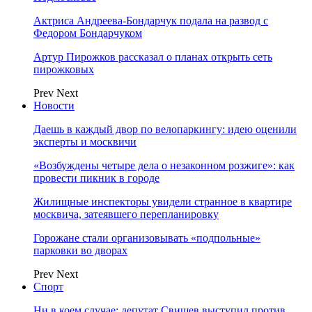
Актриса Андреева-Бондарчук подала на развод с
Федором Бондарчуком
Артур Пирожков рассказал о планах открыть сеть
пирожковых
Prev
Next
Новости
Даешь в каждый двор по велопаркингу: идею оценили
эксперты и москвичи
«Возбуждены четыре дела о незаконном розжиге»: как
провести пикник в городе
Жилищные инспекторы увидели странное в квартире
москвича, затеявшего перепланировку
Горожане стали организовывать «подпольные»
парковки во дворах
Prev
Next
Спорт
Ни в коем случае: депутат Свищев выступил против