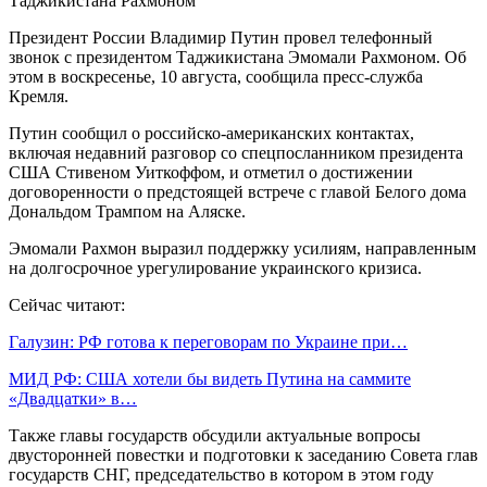
Президент России Владимир Путин провел телефонный
звонок с президентом Таджикистана Эмомали Рахмоном. Об
этом в воскресенье, 10 августа, сообщила пресс-служба
Кремля.
Путин сообщил о российско-американских контактах,
включая недавний разговор со спецпосланником президента
США Стивеном Уиткоффом, и отметил о достижении
договоренности о предстоящей встрече с главой Белого дома
Дональдом Трампом на Аляске.
Эмомали Рахмон выразил поддержку усилиям, направленным
на долгосрочное урегулирование украинского кризиса.
Сейчас читают:
Галузин: РФ готова к переговорам по Украине при…
МИД РФ: США хотели бы видеть Путина на саммите
«Двадцатки» в…
Также главы государств обсудили актуальные вопросы
двусторонней повестки и подготовки к заседанию Совета глав
государств СНГ, председательство в котором в этом году