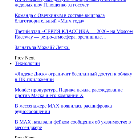
ледовых шоу Плющенко за госсчет
Команда с Овечкиным в составе выиграла
благотворительный «Матч года»
Третий этап «СЕРИЯ КЛАССИКА — 2026» на Moscow
Raceway — ретро‑атмосфера, зрелищные…
Загнать за Можай? Легко!
Prev
Next
Технологии
«Яндекс Диск» ограничит бесплатный доступ к облаку
в ПК-приложении
Monde: прокуратура Парижа начала расследование
против Маска и его компании X
В мессенджере MAX появилась расшифровка
аудиосообщений
В МAX называли фейком сообщения об уязвимостях в
мессенджере
Prev
Next