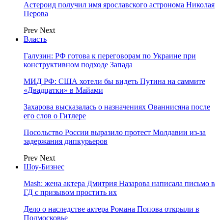
Астероид получил имя ярославского астронома Николая
Перова
Prev
Next
Власть
Галузин: РФ готова к переговорам по Украине при
конструктивном подходе Запада
МИД РФ: США хотели бы видеть Путина на саммите
«Двадцатки» в Майами
Захарова высказалась о назначениях Ованнисяна после
его слов о Гитлере
Посольство России выразило протест Молдавии из-за
задержания дипкурьеров
Prev
Next
Шоу-Бизнес
Mash: жена актера Дмитрия Назарова написала письмо в
ГД с призывом простить их
Дело о наследстве актера Романа Попова открыли в
Подмосковье