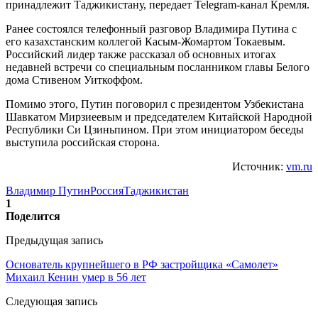
принадлежит Таджикистану, передает Telegram-канал Кремля.
Ранее состоялся телефонный разговор Владимира Путина с
его казахстанским коллегой Касым-Жомартом Токаевым.
Российский лидер также рассказал об основных итогах
недавней встречи со специальным посланником главы Белого
дома Стивеном Уиткоффом.
Помимо этого, Путин поговорил с президентом Узбекистана
Шавкатом Мирзиеевым и председателем Китайской Народной
Республики Си Цзиньпином. При этом инициатором беседы
выступила российская сторона.
Источник:
vm.ru
Владимир Путин
Россия
Таджикистан
1
Поделится
Предыдущая запись
Основатель крупнейшего в РФ застройщика «Самолет»
Михаил Кенин умер в 56 лет
Следующая запись