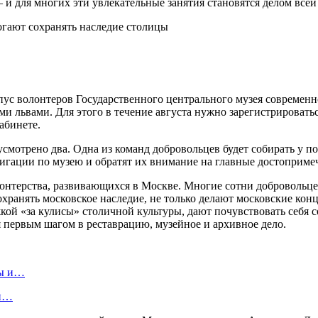
 и для многих эти увлекательные занятия становятся делом всей
ус волонтеров Государственного центрального музея современн
ми львами. Для этого в течение августа нужно зарегистрировать
абинете.
отрено два. Одна из команд добровольцев будет собирать у посе
вигации по музею и обратят их внимание на главные достоприме
онтерства, развивающихся в Москве. Многие сотни добровольцев
хранять московское наследие, не только делают московские конц
ой «за кулисы» столичной культуры, дают почувствовать себя с
я первым шагом в реставрацию, музейное и архивное дело.
ты и…
ти…