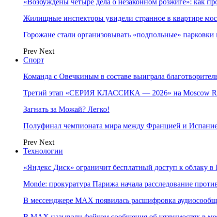
«Возбуждены четыре дела о незаконном розжиге»: как пр
Жилищные инспекторы увидели странное в квартире мос
Горожане стали организовывать «подпольные» парковки 
Prev
Next
Спорт
Команда с Овечкиным в составе выиграла благотворител
Третий этап «СЕРИЯ КЛАССИКА — 2026» на Moscow Ra
Загнать за Можай? Легко!
Полуфинал чемпионата мира между Францией и Испание
Prev
Next
Технологии
«Яндекс Диск» ограничит бесплатный доступ к облаку 
Monde: прокуратура Парижа начала расследование проти
В мессенджере MAX появилась расшифровка аудиосооб
В МAX называли фейком сообщения об уязвимостях в ме