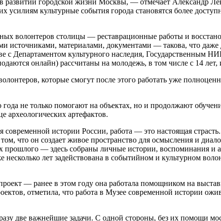
 развитии городской жизни Москвы, — отмечает Александр Лев
ря их усилиям культурные события города становятся более досту
урных волонтеров столицы — реставрационные работы и восста
ми источниками, материалами, документами — такова, что даже
е с Департаментом культурного наследия, Государственным НИ
подаются онлайн) рассчитаны на молодежь, в том числе с 14 лет,
 волонтеров, которые смогут после этого работать уже полноце
ода не только помогают на объектах, но и продолжают обучени
це археологических артефактов.
ея современной истории России, работа — это настоящая страст
том, что он создает живое пространство для осмысления и диал
ях прошлого — здесь собраны личные истории, воспоминания и 
же несколько лет задействована в событийном и культурном воло
оект — ранее в этом году она работала помощником на выставке
ектов, отметила, что работа в Музее современной истории ожив
азу две важнейшие задачи. С одной стороны, без их помощи мос