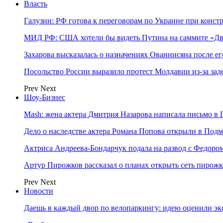
Власть
Галузин: РФ готова к переговорам по Украине при конст
МИД РФ: США хотели бы видеть Путина на саммите «Дв
Захарова высказалась о назначениях Ованнисяна после ег
Посольство России выразило протест Молдавии из-за за
Prev
Next
Шоу-Бизнес
Mash: жена актера Дмитрия Назарова написала письмо в 
Дело о наследстве актера Романа Попова открыли в Подм
Актриса Андреева-Бондарчук подала на развод с Федоро
Артур Пирожков рассказал о планах открыть сеть пирож
Prev
Next
Новости
Даешь в каждый двор по велопаркингу: идею оценили эк