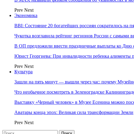
Prev
Next
Экономика
BBI: Состояние 20 богатейших россиян сократилось на п
Чукотка возглавила рейтинг регионов России с самыми 
В ОП предложили ввести праздничные выплаты ко Дню с
Юрист Георгиева: При инвалидности ребенка алименты пл
Prev
Next
Культура
Зашли на пять минут — вышли через час: почему Музе
Что необычное посмотреть в Зеленоградске Калинингра
Выставку «Черный человек» в Музее Есенина можно по
Аватары конца эпох: Великая сила трансформации Земли
Prev
Next