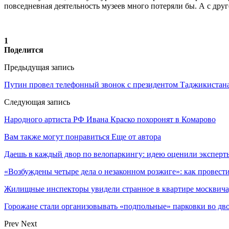
повседневная деятельность музеев много потеряли бы. А с дру
1
Поделится
Предыдущая запись
Путин провел телефонный звонок с президентом Таджикистан
Следующая запись
Народного артиста РФ Ивана Краско похоронят в Комарово
Вам также могут понравиться
Еще от автора
Даешь в каждый двор по велопаркингу: идею оценили эксперт
«Возбуждены четыре дела о незаконном розжиге»: как провест
Жилищные инспекторы увидели странное в квартире москвича
Горожане стали организовывать «подпольные» парковки во дв
Prev
Next