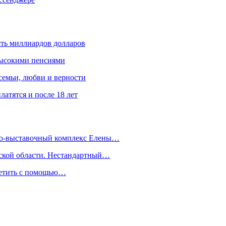
ять миллиардов долларов
высокими пенсиями
емьи, любви и верности
атятся и после 18 лет
йно-выставочный комплекс Елены…
дской области. Нестандартный…
сетить с помощью…