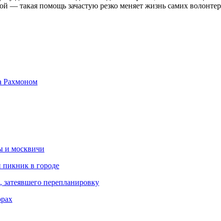
гой — такая помощь зачастую резко меняет жизнь самих волонте
а Рахмоном
ы и москвичи
и пикник в городе
, затеявшего перепланировку
орах