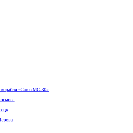
о корабля «Союз МС-30»
космоса
сецк
Перова