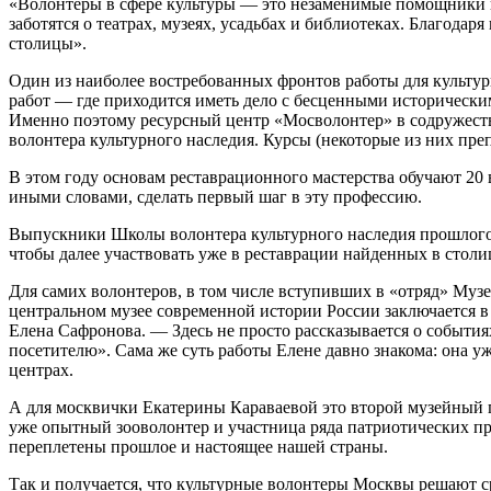
«Волонтеры в сфере культуры — это незаменимые помощники в
заботятся о театрах, музеях, усадьбах и библиотеках. Благода
столицы».
Один из наиболее востребованных фронтов работы для культ
работ — где приходится иметь дело с бесценными исторически
Именно поэтому ресурсный центр «Мосволонтер» в содружеств
волонтера культурного наследия. Курсы (некоторые из них пре
В этом году основам реставрационного мастерства обучают 20
иными словами, сделать первый шаг в эту профессию.
Выпускники Школы волонтера культурного наследия прошлого г
чтобы далее участвовать уже в реставрации найденных в столи
Для самих волонтеров, в том числе вступивших в «отряд» Муз
центральном музее современной истории России заключается в 
Елена Сафронова. — Здесь не просто рассказывается о событи
посетителю». Сама же суть работы Елене давно знакома: она у
центрах.
А для москвички Екатерины Караваевой это второй музейный пр
уже опытный зооволонтер и участница ряда патриотических про
переплетены прошлое и настоящее нашей страны.
Так и получается, что культурные волонтеры Москвы решают ср