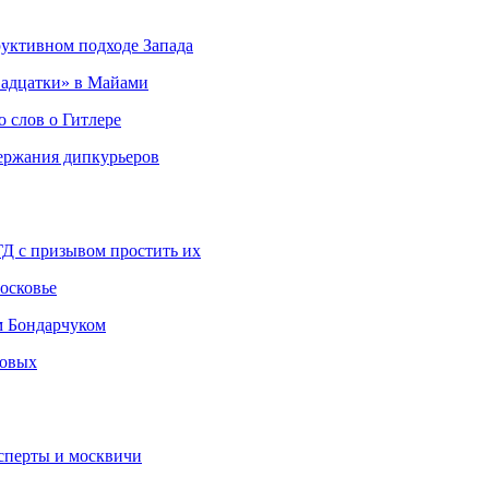
руктивном подходе Запада
адцатки» в Майами
о слов о Гитлере
держания дипкурьеров
ГД с призывом простить их
осковье
м Бондарчуком
ковых
сперты и москвичи