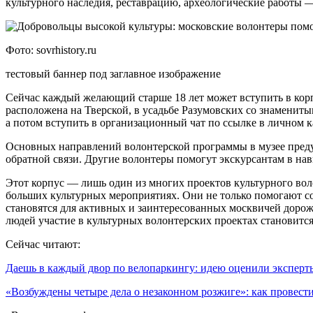
культурного наследия, реставрацию, археологические работы —
Фото: sovrhistory.ru
тестовый баннер под заглавное изображение
Сейчас каждый желающий старше 18 лет может вступить в корп
расположена на Тверской, в усадьбе Разумовских со знамениты
а потом вступить в организационный чат по ссылке в личном к
Основных направлений волонтерской программы в музее предусм
обратной связи. Другие волонтеры помогут экскурсантам в на
Этот корпус — лишь один из многих проектов культурного вол
больших культурных мероприятиях. Они не только помогают со
становятся для активных и заинтересованных москвичей дорожк
людей участие в культурных волонтерских проектах становитс
Сейчас читают:
Даешь в каждый двор по велопаркингу: идею оценили экспер
«Возбуждены четыре дела о незаконном розжиге»: как провес