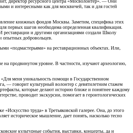
ит, директор ресурсного центра «Мосволонтер». — Они
пными и интересными как для москвичей, так и для гостей
новление книжных фондов Москвы. Заметим, специфика этих
 для первых шагов необходима определенная квалификация.
И реставрации и другими организациями создали Школу
 и опытных добровольцев.
нными «подмастерьями» на реставрационных объектах. Или,
е на продвинутом уровне. В частности, изучают археологию,
ь. «Для меня уникальность помощи в Государственном
ога, — говорит культурный волонтер с девятилетним стажем
артефакты, которые делают историю ближе и понятнее каждому
нтерстве, проводит экскурсии, помогает в геронтологических
 «Искусство труда» в Третьяковской галерее. Она, до этого
ляет историческое мышление, дает понять, насколько тесно
ковские культурные события, выставки, концерты, да и