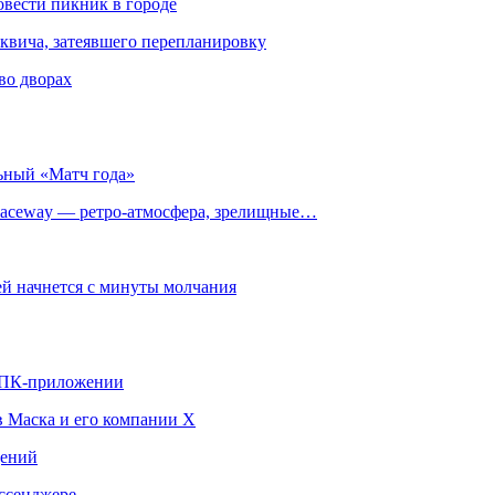
овести пикник в городе
квича, затеявшего перепланировку
во дворах
ьный «Матч года»
ceway — ретро‑атмосфера, зрелищные…
й начнется с минуты молчания
в ПК-приложении
в Маска и его компании X
щений
ссенджере