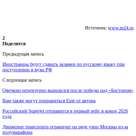
Источник:
www.m24.ru
2
Поделится
Предыдущая запись
Иностранцы будут сдавать экзамен по русскому языку при
поступлении в вузы РФ
Следующая запись
Овечкин нецензурно выразился после победы над «Бостоном»
Вам также могут понравиться
Еще от автора
Российский Superjet отправится в первый рейс в конце 2026
года
Движение транспорта ограничат на ряде улиц Москвы из-за
полумарафона