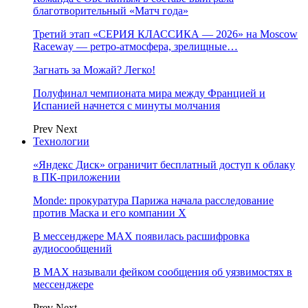
благотворительный «Матч года»
Третий этап «СЕРИЯ КЛАССИКА — 2026» на Moscow
Raceway — ретро‑атмосфера, зрелищные…
Загнать за Можай? Легко!
Полуфинал чемпионата мира между Францией и
Испанией начнется с минуты молчания
Prev
Next
Технологии
«Яндекс Диск» ограничит бесплатный доступ к облаку
в ПК-приложении
Monde: прокуратура Парижа начала расследование
против Маска и его компании X
В мессенджере MAX появилась расшифровка
аудиосообщений
В МAX называли фейком сообщения об уязвимостях в
мессенджере
Prev
Next