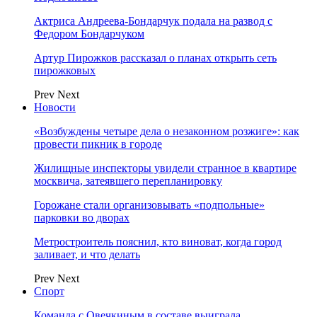
Актриса Андреева-Бондарчук подала на развод с
Федором Бондарчуком
Артур Пирожков рассказал о планах открыть сеть
пирожковых
Prev
Next
Новости
«Возбуждены четыре дела о незаконном розжиге»: как
провести пикник в городе
Жилищные инспекторы увидели странное в квартире
москвича, затеявшего перепланировку
Горожане стали организовывать «подпольные»
парковки во дворах
Метростроитель пояснил, кто виноват, когда город
заливает, и что делать
Prev
Next
Спорт
Команда с Овечкиным в составе выиграла