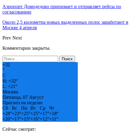
Аэропорт Домодедово принимает и отправляет рейсы по
согласованию
Около 2,5 километра новых выделенных полос заработают в
Москве 4 апреля
Prev
Next
Комментарии закрыты.
+
32
°
C
H:
+
32°
L:
+
21°
Москва
Пятница, 07 Август
Прогноз на неделю
Сб
Вс
Пн
Вт
Ср
Чт
+
28°
+
23°
+
25°
+
25°
+
17°
+
18°
+
20°
+
17°
+
15°
+
16°
+
12°
+
11°
Сейчас смотрят: