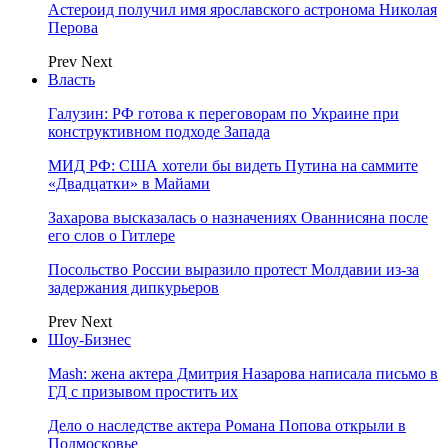
Астероид получил имя ярославского астронома Николая
Перова
Prev
Next
Власть
Галузин: РФ готова к переговорам по Украине при
конструктивном подходе Запада
МИД РФ: США хотели бы видеть Путина на саммите
«Двадцатки» в Майами
Захарова высказалась о назначениях Ованнисяна после
его слов о Гитлере
Посольство России выразило протест Молдавии из-за
задержания дипкурьеров
Prev
Next
Шоу-Бизнес
Mash: жена актера Дмитрия Назарова написала письмо в
ГД с призывом простить их
Дело о наследстве актера Романа Попова открыли в
Подмосковье