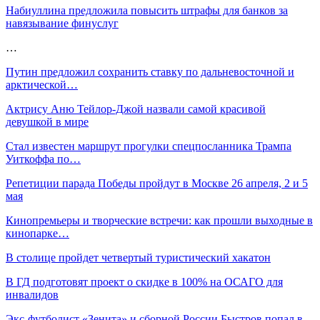
Набиуллина предложила повысить штрафы для банков за
навязывание финуслуг
…
Путин предложил сохранить ставку по дальневосточной и
арктической…
Актрису Аню Тейлор-Джой назвали самой красивой
девушкой в мире
Стал известен маршрут прогулки спецпосланника Трампа
Уиткоффа по…
Репетиции парада Победы пройдут в Москве 26 апреля, 2 и 5
мая
Кинопремьеры и творческие встречи: как прошли выходные в
кинопарке…
В столице пройдет четвертый туристический хакатон
В ГД подготовят проект о скидке в 100% на ОСАГО для
инвалидов
Экс-футболист «Зенита» и сборной России Быстров попал в