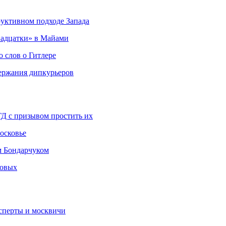
руктивном подходе Запада
адцатки» в Майами
о слов о Гитлере
держания дипкурьеров
ГД с призывом простить их
осковье
м Бондарчуком
ковых
сперты и москвичи