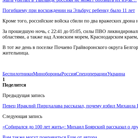
Погибшему при восхождении на Эльбрус ребенку было 11 лет
Кроме того, российские войска сбили по два вражеских дрона 
За прошедшую ночь, с 22:41 до 05:05, силы ПВО ликвидировали
областями, а также над Азовским морем, Краснодарским крае
В тот же день в поселке Почаево Грайворонского округа Белго
жительница.
Беспилотники
Минобороны
Россия
Спецоперации
Украина
1
Поделится
Предыдущая запись
Певец Ираклий Пирцхалава рассказал, почему избил Михаила
Следующая запись
«Собирался до 100 лет жить»: Михаил Боярский рассказал о др
Вам также могут понравиться
Еще от автора