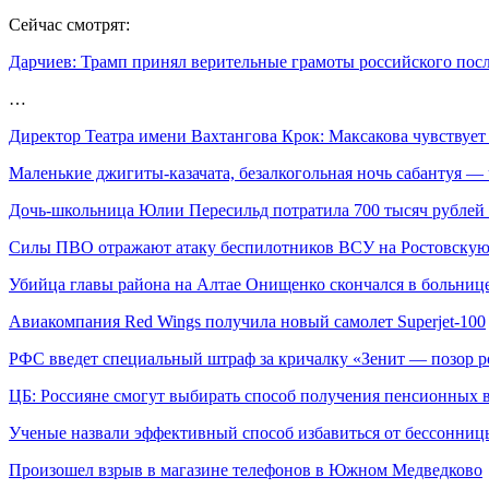
Сейчас смотрят:
Дарчиев: Трамп принял верительные грамоты российского пос
…
Директор Театра имени Вахтангова Крок: Максакова чувствуе
Маленькие джигиты-казачата, безалкогольная ночь сабантуя 
Дочь-школьница Юлии Пересильд потратила 700 тысяч рублей 
Силы ПВО отражают атаку беспилотников ВСУ на Ростовскую
Убийца главы района на Алтае Онищенко скончался в больниц
Авиакомпания Red Wings получила новый самолет Superjet-100
РФС введет специальный штраф за кричалку «Зенит — позор 
ЦБ: Россияне смогут выбирать способ получения пенсионных 
Ученые назвали эффективный способ избавиться от бессонниц
Произошел взрыв в магазине телефонов в Южном Медведково