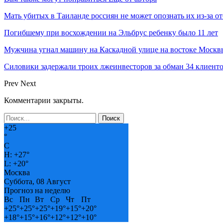
Мать убитых в Таиланде россиян не может опознать их из-за о
Погибшему при восхождении на Эльбрус ребенку было 11 лет
Мужчина угнал машину на Каскадной улице на востоке Москвы
Силовики задержали троих лжеинвесторов за обман 34 клиент
Prev
Next
Комментарии закрыты.
+
25
°
C
H:
+
27°
L:
+
20°
Москва
Суббота, 08 Август
Прогноз на неделю
Вс
Пн
Вт
Ср
Чт
Пт
+
25°
+
25°
+
25°
+
19°
+
15°
+
20°
+
18°
+
15°
+
16°
+
12°
+
12°
+
10°