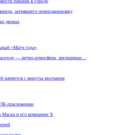
овести пикник в городе
квича, затеявшего перепланировку
во дворах
ьный «Матч года»
ceway — ретро‑атмосфера, зрелищные…
й начнется с минуты молчания
в ПК-приложении
в Маска и его компании X
щений
ссенджере