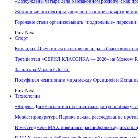
«Возбуждены четыре дела о незаконном розжиге»: как пр
Жилищные инспекторы увидели странное в квартире мос
Горожане стали организовывать «подпольные» парковки 
Prev
Next
Спорт
Команда с Овечкиным в составе выиграла благотворител
Третий этап «СЕРИЯ КЛАССИКА — 2026» на Moscow Ra
Загнать за Можай? Легко!
Полуфинал чемпионата мира между Францией и Испание
Prev
Next
Технологии
«Яндекс Диск» ограничит бесплатный доступ к облаку 
Monde: прокуратура Парижа начала расследование проти
В мессенджере MAX появилась расшифровка аудиосооб
В МAX называли фейком сообщения об уязвимостях в ме