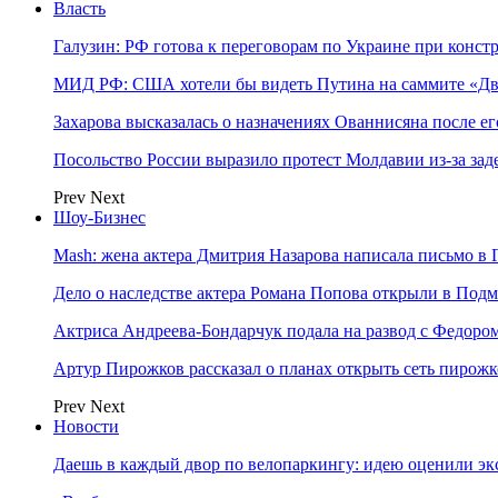
Власть
Галузин: РФ готова к переговорам по Украине при конст
МИД РФ: США хотели бы видеть Путина на саммите «Дв
Захарова высказалась о назначениях Ованнисяна после ег
Посольство России выразило протест Молдавии из-за за
Prev
Next
Шоу-Бизнес
Mash: жена актера Дмитрия Назарова написала письмо в 
Дело о наследстве актера Романа Попова открыли в Подм
Актриса Андреева-Бондарчук подала на развод с Федоро
Артур Пирожков рассказал о планах открыть сеть пирож
Prev
Next
Новости
Даешь в каждый двор по велопаркингу: идею оценили эк