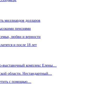
ять миллиардов долларов
высокими пенсиями
емьи, любви и верности
атятся и после 18 лет
йно-выставочный комплекс Елены…
дской области. Нестандартный…
сетить с помощью…