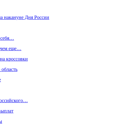
ла накануне Дня России
т себя…
— чем еще…
на кроссовки
 область
е
российского…
выплат
ы