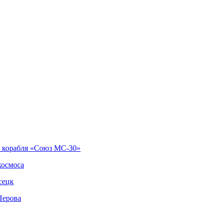
о корабля «Союз МС-30»
космоса
сецк
Перова