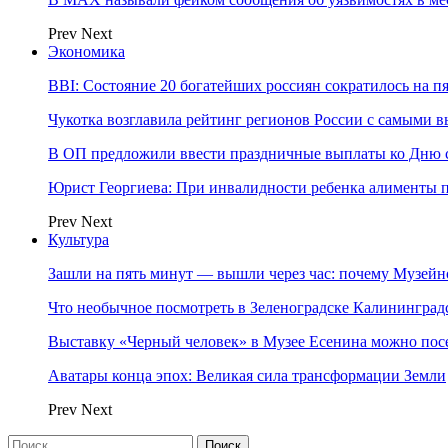
Prev
Next
Экономика
BBI: Состояние 20 богатейших россиян сократилось на п
Чукотка возглавила рейтинг регионов России с самыми 
В ОП предложили ввести праздничные выплаты ко Дню с
Юрист Георгиева: При инвалидности ребенка алименты пл
Prev
Next
Культура
Зашли на пять минут — вышли через час: почему Музе
Что необычное посмотреть в Зеленоградске Калинингра
Выставку «Черный человек» в Музее Есенина можно по
Аватары конца эпох: Великая сила трансформации Земли
Prev
Next