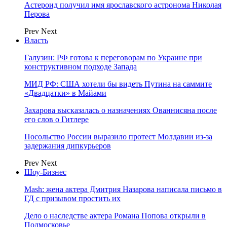
Астероид получил имя ярославского астронома Николая
Перова
Prev
Next
Власть
Галузин: РФ готова к переговорам по Украине при
конструктивном подходе Запада
МИД РФ: США хотели бы видеть Путина на саммите
«Двадцатки» в Майами
Захарова высказалась о назначениях Ованнисяна после
его слов о Гитлере
Посольство России выразило протест Молдавии из-за
задержания дипкурьеров
Prev
Next
Шоу-Бизнес
Mash: жена актера Дмитрия Назарова написала письмо в
ГД с призывом простить их
Дело о наследстве актера Романа Попова открыли в
Подмосковье