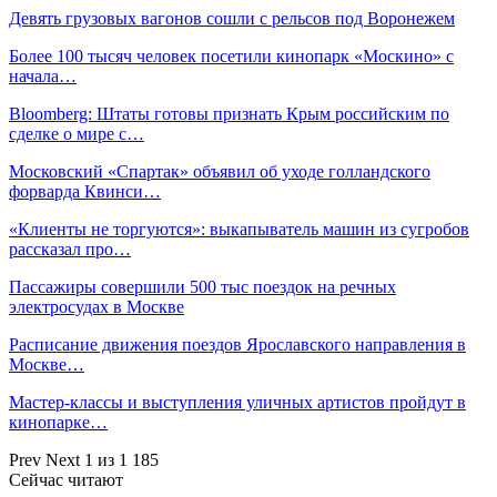
Девять грузовых вагонов сошли с рельсов под Воронежем
Более 100 тысяч человек посетили кинопарк «Москино» с
начала…
Bloomberg: Штаты готовы признать Крым российским по
сделке о мире с…
Московский «Спартак» объявил об уходе голландского
форварда Квинси…
«Клиенты не торгуются»: выкапыватель машин из сугробов
рассказал про…
Пассажиры совершили 500 тыс поездок на речных
электросудах в Москве
Расписание движения поездов Ярославского направления в
Москве…
Мастер-классы и выступления уличных артистов пройдут в
кинопарке…
Prev
Next
1 из 1 185
Сейчас читают