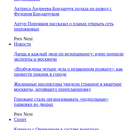
Актриса Андреева-Бондарчук подала на развод с
Федором Бондарчуком
Артур Пирожков рассказал о планах открыть сеть
пирожковых
Prev
Next
Новости
Даешь в каждый двор по велопаркингу: идею оценили
эксперты и москвичи
«Возбуждены четыре дела о незаконном розжиге»: как
провести пикник в городе
Жилищные инспекторы увидели странное в квартире
москвича, затеявшего перепланировку
Горожане стали организовывать «подпольные»
парковки во дворах
Prev
Next
Спорт
Команда с Овечкиным в составе выиграла