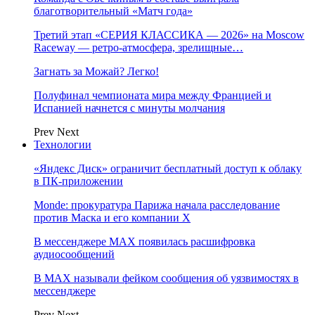
благотворительный «Матч года»
Третий этап «СЕРИЯ КЛАССИКА — 2026» на Moscow
Raceway — ретро‑атмосфера, зрелищные…
Загнать за Можай? Легко!
Полуфинал чемпионата мира между Францией и
Испанией начнется с минуты молчания
Prev
Next
Технологии
«Яндекс Диск» ограничит бесплатный доступ к облаку
в ПК-приложении
Monde: прокуратура Парижа начала расследование
против Маска и его компании X
В мессенджере MAX появилась расшифровка
аудиосообщений
В МAX называли фейком сообщения об уязвимостях в
мессенджере
Prev
Next