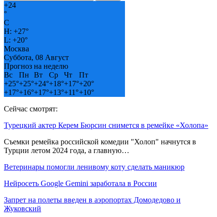
+
24
°
C
H:
+
27°
L:
+
20°
Москва
Суббота, 08 Август
Прогноз на неделю
Вс
Пн
Вт
Ср
Чт
Пт
+
25°
+
25°
+
24°
+
18°
+
17°
+
20°
+
17°
+
16°
+
17°
+
13°
+
11°
+
10°
Сейчас смотрят:
Турецкий актер Керем Бюрсин снимется в ремейке «Холопа»
Съемки ремейка российской комедии "Холоп" начнутся в
Турции летом 2024 года, а главную…
Ветеринары помогли ленивому коту сделать маникюр
Нейросеть Google Gemini заработала в России
Запрет на полеты введен в аэропортах Домодедово и
Жуковский