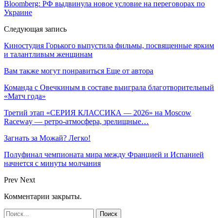
Bloomberg: РФ выдвинула новое условие на переговорах по
Украине
Следующая запись
Киностудия Горького выпустила фильмы, посвященные ярким
и талантливым женщинам
Вам также могут понравиться
Еще от автора
Команда с Овечкиным в составе выиграла благотворительный
«Матч года»
Третий этап «СЕРИЯ КЛАССИКА — 2026» на Moscow
Raceway — ретро‑атмосфера, зрелищные…
Загнать за Можай? Легко!
Полуфинал чемпионата мира между Францией и Испанией
начнется с минуты молчания
Prev
Next
Комментарии закрыты.