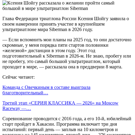
Глава Федерации триатлона России Ксения Шойгу заявила о
своем намерении принять участие в крупнейшем
ультратриатлоне мира Siberman в 2026 году.
— Если вспомнить мои планы на 2025 год, то они достаточно
скромные, у меня порядка пяти стартов половинки
«железной» дистанции в этом году. Этот год
подготовительный к Siberman в 2026-м. Не знаю, пробегу или
не пробегу, это самый большой ультратриатлон, который
проходит в мире, — рассказала она в преддверии 8 марта.
Сейчас читают:
Команда с Овечкиным в составе выиграла
благотворительный…
Третий этап «СЕРИЯ КЛАССИКА — 2026» на Moscow
Raceway —…
Соревнование проводится с 2016 года, а его 10-й, юбилейный
старт пройдет в Хакасии. Программа включает три дня
испытаний: первый день — заплыв на 10 километров и
велогонка на 145 километров, второй день — 276 километров