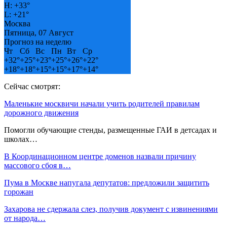
H:
+
33°
L:
+
21°
Москва
Пятница, 07 Август
Прогноз на неделю
Чт
Сб
Вс
Пн
Вт
Ср
+
32°
+
25°
+
23°
+
25°
+
26°
+
22°
+
18°
+
18°
+
15°
+
15°
+
17°
+
14°
Сейчас смотрят:
Маленькие москвичи начали учить родителей правилам
дорожного движения
Помогли обучающие стенды, размещенные ГАИ в детсадах и
школах…
В Координационном центре доменов назвали причину
массового сбоя в…
Пума в Москве напугала депутатов: предложили защитить
горожан
Захарова не сдержала слез, получив документ с извинениями
от народа…