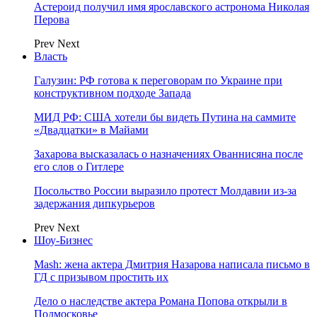
Астероид получил имя ярославского астронома Николая
Перова
Prev
Next
Власть
Галузин: РФ готова к переговорам по Украине при
конструктивном подходе Запада
МИД РФ: США хотели бы видеть Путина на саммите
«Двадцатки» в Майами
Захарова высказалась о назначениях Ованнисяна после
его слов о Гитлере
Посольство России выразило протест Молдавии из-за
задержания дипкурьеров
Prev
Next
Шоу-Бизнес
Mash: жена актера Дмитрия Назарова написала письмо в
ГД с призывом простить их
Дело о наследстве актера Романа Попова открыли в
Подмосковье