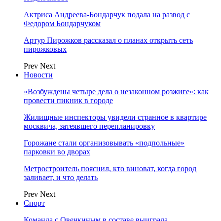
Актриса Андреева-Бондарчук подала на развод с
Федором Бондарчуком
Артур Пирожков рассказал о планах открыть сеть
пирожковых
Prev
Next
Новости
«Возбуждены четыре дела о незаконном розжиге»: как
провести пикник в городе
Жилищные инспекторы увидели странное в квартире
москвича, затеявшего перепланировку
Горожане стали организовывать «подпольные»
парковки во дворах
Метростроитель пояснил, кто виноват, когда город
заливает, и что делать
Prev
Next
Спорт
Команда с Овечкиным в составе выиграла