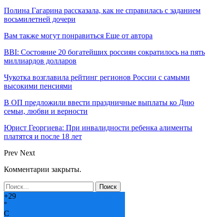
Полина Гагарина рассказала, как не справилась с заданием
восьмилетней дочери
Вам также могут понравиться
Еще от автора
BBI: Состояние 20 богатейших россиян сократилось на пять
миллиардов долларов
Чукотка возглавила рейтинг регионов России с самыми
высокими пенсиями
В ОП предложили ввести праздничные выплаты ко Дню
семьи, любви и верности
Юрист Георгиева: При инвалидности ребенка алименты
платятся и после 18 лет
Prev
Next
Комментарии закрыты.
+
29
°
C