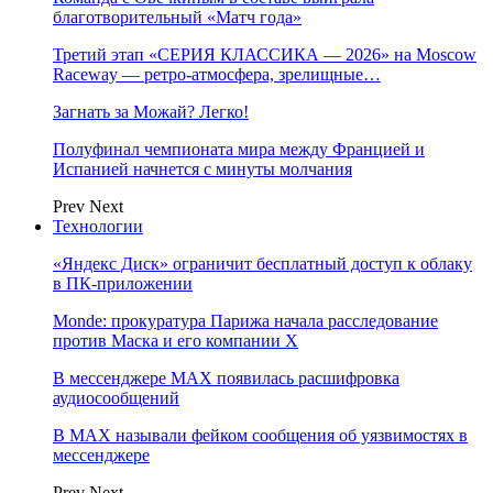
благотворительный «Матч года»
Третий этап «СЕРИЯ КЛАССИКА — 2026» на Moscow
Raceway — ретро‑атмосфера, зрелищные…
Загнать за Можай? Легко!
Полуфинал чемпионата мира между Францией и
Испанией начнется с минуты молчания
Prev
Next
Технологии
«Яндекс Диск» ограничит бесплатный доступ к облаку
в ПК-приложении
Monde: прокуратура Парижа начала расследование
против Маска и его компании X
В мессенджере MAX появилась расшифровка
аудиосообщений
В МAX называли фейком сообщения об уязвимостях в
мессенджере
Prev
Next