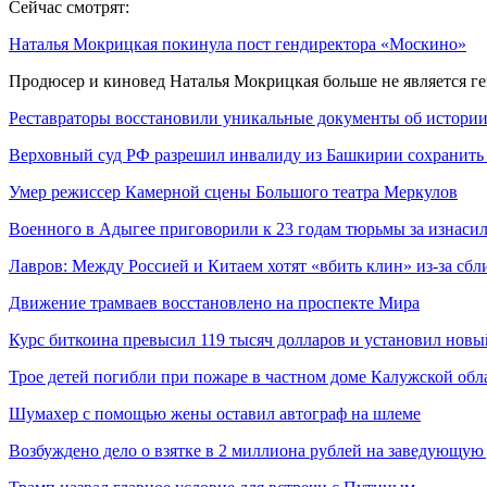
Сейчас смотрят:
Наталья Мокрицкая покинула пост гендиректора «Москино»
Продюсер и киновед Наталья Мокрицкая больше не является 
Реставраторы восстановили уникальные документы об истори
Верховный суд РФ разрешил инвалиду из Башкирии сохранит
Умер режиссер Камерной сцены Большого театра Меркулов
Военного в Адыгее приговорили к 23 годам тюрьмы за изнас
Лавров: Между Россией и Китаем хотят «вбить клин» из-за сб
Движение трамваев восстановлено на проспекте Мира
Курс биткоина превысил 119 тысяч долларов и установил нов
Трое детей погибли при пожаре в частном доме Калужской обл
Шумахер с помощью жены оставил автограф на шлеме
Возбуждено дело о взятке в 2 миллиона рублей на заведующу