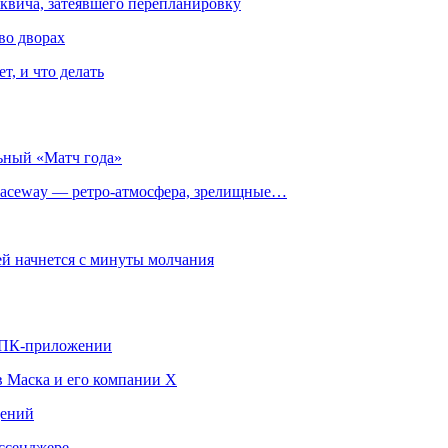
квича, затеявшего перепланировку
во дворах
т, и что делать
ьный «Матч года»
ceway — ретро‑атмосфера, зрелищные…
й начнется с минуты молчания
в ПК-приложении
в Маска и его компании X
щений
ссенджере