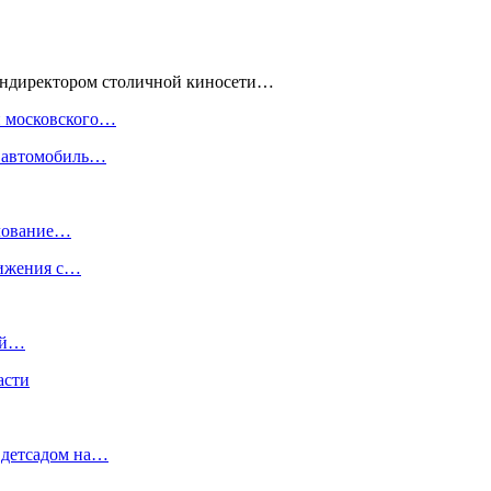
гендиректором столичной киносети…
и московского…
ь автомобиль…
илование…
лижения с…
ый…
асти
ю детсадом на…