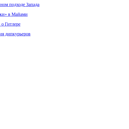
вном подходе Запада
ки» в Майами
 о Гитлере
ия дипкурьеров