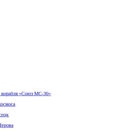
о корабля «Союз МС-30»
космоса
сецк
Перова