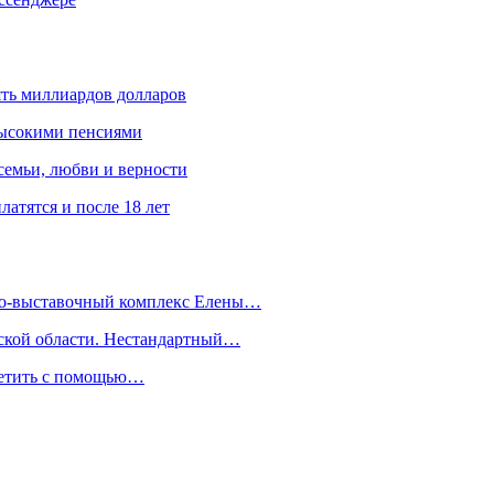
ять миллиардов долларов
высокими пенсиями
емьи, любви и верности
атятся и после 18 лет
йно-выставочный комплекс Елены…
дской области. Нестандартный…
сетить с помощью…