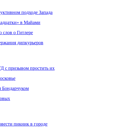
руктивном подходе Запада
адцатки» в Майами
о слов о Гитлере
держания дипкурьеров
ГД с призывом простить их
осковье
м Бондарчуком
ковых
овести пикник в городе