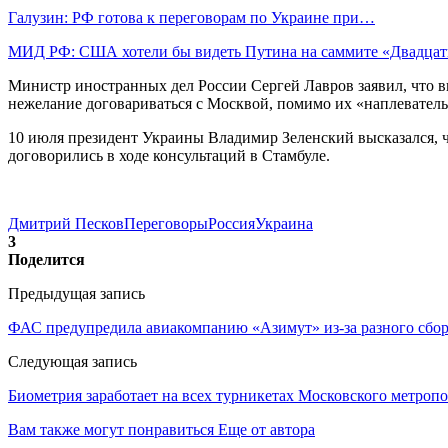
Галузин: РФ готова к переговорам по Украине при…
МИД РФ: США хотели бы видеть Путина на саммите «Двадца
Министр иностранных дел России Сергей Лавров заявил, что вы
нежелание договариваться с Москвой, помимо их «наплеватель
10 июля президент Украины Владимир Зеленский высказался, чт
договорились в ходе консультаций в Стамбуле.
Дмитрий Песков
Переговоры
Россия
Украина
3
Поделится
Предыдущая запись
ФАС предупредила авиакомпанию «Азимут» из-за разного сбор
Следующая запись
Биометрия заработает на всех турникетах Московского метроп
Вам также могут понравиться
Еще от автора