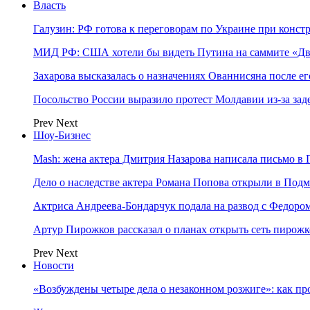
Власть
Галузин: РФ готова к переговорам по Украине при конст
МИД РФ: США хотели бы видеть Путина на саммите «Дв
Захарова высказалась о назначениях Ованнисяна после ег
Посольство России выразило протест Молдавии из-за за
Prev
Next
Шоу-Бизнес
Mash: жена актера Дмитрия Назарова написала письмо в 
Дело о наследстве актера Романа Попова открыли в Подм
Актриса Андреева-Бондарчук подала на развод с Федоро
Артур Пирожков рассказал о планах открыть сеть пирож
Prev
Next
Новости
«Возбуждены четыре дела о незаконном розжиге»: как пр