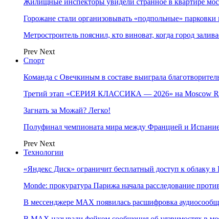
Жилищные инспекторы увидели странное в квартире мос
Горожане стали организовывать «подпольные» парковки 
Метростроитель пояснил, кто виноват, когда город заливае
Prev
Next
Спорт
Команда с Овечкиным в составе выиграла благотворител
Третий этап «СЕРИЯ КЛАССИКА — 2026» на Moscow Ra
Загнать за Можай? Легко!
Полуфинал чемпионата мира между Францией и Испание
Prev
Next
Технологии
«Яндекс Диск» ограничит бесплатный доступ к облаку 
Monde: прокуратура Парижа начала расследование проти
В мессенджере MAX появилась расшифровка аудиосооб
В МAX называли фейком сообщения об уязвимостях в ме