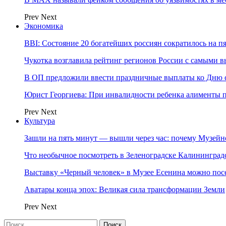
Prev
Next
Экономика
BBI: Состояние 20 богатейших россиян сократилось на п
Чукотка возглавила рейтинг регионов России с самыми 
В ОП предложили ввести праздничные выплаты ко Дню с
Юрист Георгиева: При инвалидности ребенка алименты пл
Prev
Next
Культура
Зашли на пять минут — вышли через час: почему Музе
Что необычное посмотреть в Зеленоградске Калинингра
Выставку «Черный человек» в Музее Есенина можно по
Аватары конца эпох: Великая сила трансформации Земли
Prev
Next