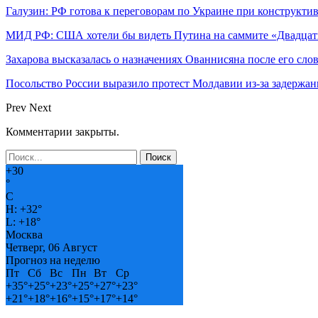
Галузин: РФ готова к переговорам по Украине при конструкти
МИД РФ: США хотели бы видеть Путина на саммите «Двадцат
Захарова высказалась о назначениях Ованнисяна после его слов
Посольство России выразило протест Молдавии из-за задержан
Prev
Next
Комментарии закрыты.
+
30
°
C
H:
+
32°
L:
+
18°
Москва
Четверг, 06 Август
Прогноз на неделю
Пт
Сб
Вс
Пн
Вт
Ср
+
35°
+
25°
+
23°
+
25°
+
27°
+
23°
+
21°
+
18°
+
16°
+
15°
+
17°
+
14°