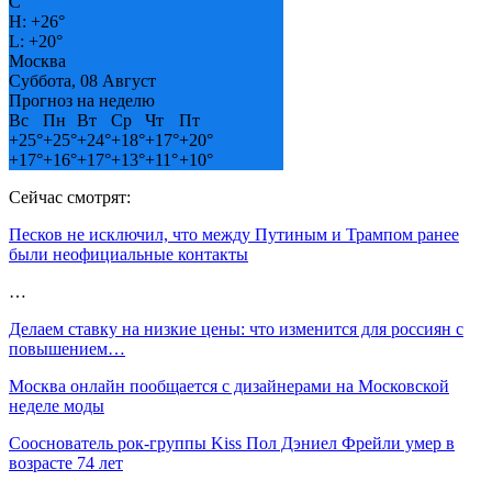
C
H:
+
26°
L:
+
20°
Москва
Суббота, 08 Август
Прогноз на неделю
Вс
Пн
Вт
Ср
Чт
Пт
+
25°
+
25°
+
24°
+
18°
+
17°
+
20°
+
17°
+
16°
+
17°
+
13°
+
11°
+
10°
Сейчас смотрят:
Песков не исключил, что между Путиным и Трампом ранее
были неофициальные контакты
…
Делаем ставку на низкие цены: что изменится для россиян с
повышением…
Москва онлайн пообщается с дизайнерами на Московской
неделе моды
Сооснователь рок-группы Kiss Пол Дэниел Фрейли умер в
возрасте 74 лет