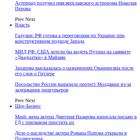
Астероид получил имя ярославского астронома Николая
Перова
Prev
Next
Власть
Галузин: РФ готова к переговорам по Украине при
конструктивном подходе Запада
МИД РФ: США хотели бы видеть Путина на саммите
«Двадцатки» в Майами
Захарова высказалась о назначениях Ованнисяна после
его слов о Гитлере
Посольство России выразило протест Молдавии из-за
задержания дипкурьеров
Prev
Next
Шоу-Бизнес
Mash: жена актера Дмитрия Назарова написала письмо в
ГД с призывом простить их
Дело о наследстве актера Романа Попова открыли в
Подмосковье