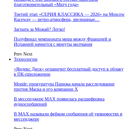
благотворительный «Матч года»
Третий этап «СЕРИЯ КЛАССИКА — 2026» на Moscow
Raceway — ретро‑атмосфера, зрелищные…
Загнать за Можай? Легко!
Полуфинал чемпионата мира между Францией и
Испанией начнется с минуты молчания
Prev
Next
Технологии
«Яндекс Диск» ограничит бесплатный доступ к облаку
в ПК-приложении
Monde: прокуратура Парижа начала расследование
против Маска и его компании X
В мессенджере MAX появилась расшифровка
аудиосообщений
В МAX называли фейком сообщения об уязвимостях в
мессенджере
Prev
Next