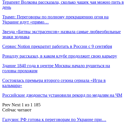
Терапевт Волкова рассказала, сколько чашек чая можно пить в
день
Трамп: Переговоры по полному прекращению огня на
Украине идут «прямо…
Звезда «Битвы экстрасенсов» назвала самые любвеобильные
знаки зодиака
Сервис Notion прекратит работать в России с 9 сентября
Роналду рассказал, в каком клубе продолжит свою карьеру
Здание 1840 года в центре Москвы начало рушиться на
головы прохожим
Состоялась премьера второго сезона сериала «Игра в
кальмара»
Российские дзюдоисты установили рекорд по медалям на ЧМ
Prev
Next
1 из 1 185
Сейчас читают
Галузин: РФ готова к переговорам по Украине при…