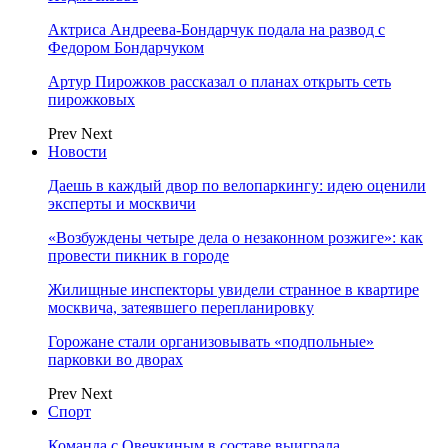
Актриса Андреева-Бондарчук подала на развод с
Федором Бондарчуком
Артур Пирожков рассказал о планах открыть сеть
пирожковых
Prev
Next
Новости
Даешь в каждый двор по велопаркингу: идею оценили
эксперты и москвичи
«Возбуждены четыре дела о незаконном розжиге»: как
провести пикник в городе
Жилищные инспекторы увидели странное в квартире
москвича, затеявшего перепланировку
Горожане стали организовывать «подпольные»
парковки во дворах
Prev
Next
Спорт
Команда с Овечкиным в составе выиграла