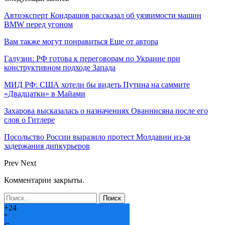
Автоэксперт Кондрашов рассказал об уязвимости машин
BMW перед угоном
Вам также могут понравиться
Еще от автора
Галузин: РФ готова к переговорам по Украине при
конструктивном подходе Запада
МИД РФ: США хотели бы видеть Путина на саммите
«Двадцатки» в Майами
Захарова высказалась о назначениях Ованнисяна после его
слов о Гитлере
Посольство России выразило протест Молдавии из-за
задержания дипкурьеров
Prev
Next
Комментарии закрыты.
+
24
°