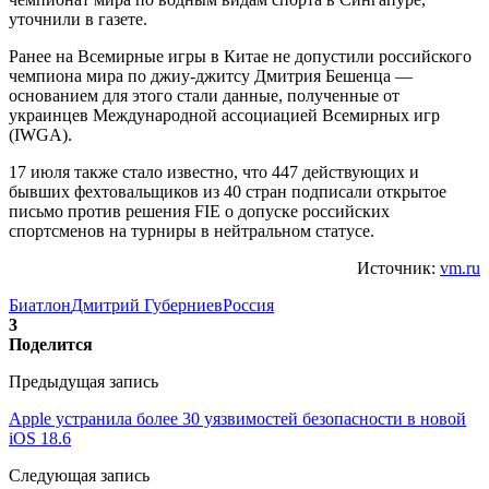
уточнили в газете.
Ранее на Всемирные игры в Китае не допустили российского
чемпиона мира по джиу-джитсу Дмитрия Бешенца —
основанием для этого стали данные, полученные от
украинцев Международной ассоциацией Всемирных игр
(IWGA).
17 июля также стало известно, что 447 действующих и
бывших фехтовальщиков из 40 стран подписали открытое
письмо против решения FIE о допуске российских
спортсменов на турниры в нейтральном статусе.
Источник:
vm.ru
Биатлон
Дмитрий Губерниев
Россия
3
Поделится
Предыдущая запись
Apple устранила более 30 уязвимостей безопасности в новой
iOS 18.6
Следующая запись