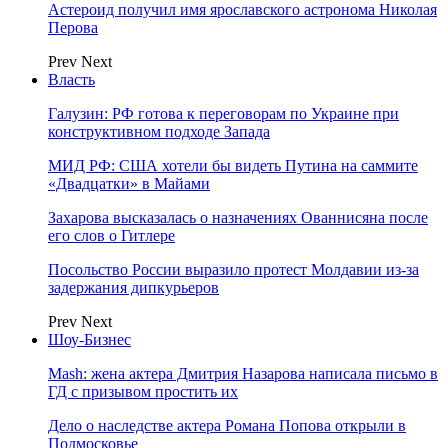
Астероид получил имя ярославского астронома Николая
Перова
Prev
Next
Власть
Галузин: РФ готова к переговорам по Украине при
конструктивном подходе Запада
МИД РФ: США хотели бы видеть Путина на саммите
«Двадцатки» в Майами
Захарова высказалась о назначениях Ованнисяна после
его слов о Гитлере
Посольство России выразило протест Молдавии из-за
задержания дипкурьеров
Prev
Next
Шоу-Бизнес
Mash: жена актера Дмитрия Назарова написала письмо в
ГД с призывом простить их
Дело о наследстве актера Романа Попова открыли в
Подмосковье