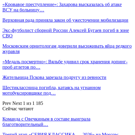
«Кровавое преступление»: Захарова высказалась об атаке
ВСУ на больницу…
Верховная рада приняла закон об ужесточении мобилизации
Экс-футболист сборной России Алексей Бугаев погиб в зоне
СВО
Московским орнитологам доверили высиживать яйца редкого
журавля
«Медаль посмертно»: Вяльбе удивил срок хранения допинг-
проб атлетов по…
Жительница Пскова зарезала подругу из ревности
Шестиклассница погибла, катаясь на угнанном
мотобуксировщике под…
Prev
Next
1 из 1 185
Сейчас читают
Команда с Овечкиным в составе выиграла
благотворительный…
Третий этап «СЕРИЯ КЛАССИКА — 2026» на Moscow