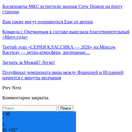
Космонавты МКС встретили экипаж Crew Dragon на борту
станции
Вам также могут понравиться
Еще от автора
Команда с Овечкиным в составе выиграла благотворительный
«Матч года»
Третий этап «СЕРИЯ КЛАССИКА — 2026» на Moscow
Raceway — ретро‑атмосфера, зрелищные…
Загнать за Можай? Легко!
Полуфинал чемпионата мира между Францией и Испанией
начнется с минуты молчания
Prev
Next
Комментарии закрыты.
+
30
°
C
H:
+
31°