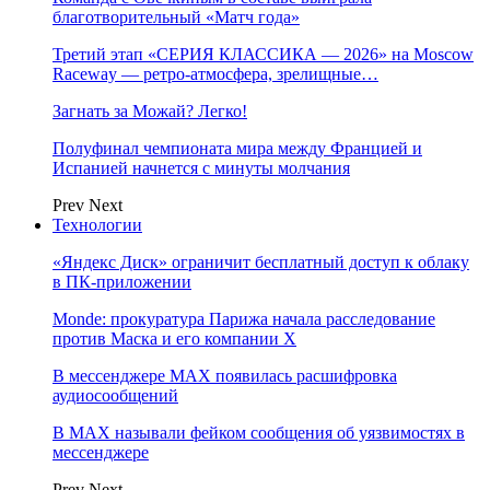
благотворительный «Матч года»
Третий этап «СЕРИЯ КЛАССИКА — 2026» на Moscow
Raceway — ретро‑атмосфера, зрелищные…
Загнать за Можай? Легко!
Полуфинал чемпионата мира между Францией и
Испанией начнется с минуты молчания
Prev
Next
Технологии
«Яндекс Диск» ограничит бесплатный доступ к облаку
в ПК-приложении
Monde: прокуратура Парижа начала расследование
против Маска и его компании X
В мессенджере MAX появилась расшифровка
аудиосообщений
В МAX называли фейком сообщения об уязвимостях в
мессенджере
Prev
Next