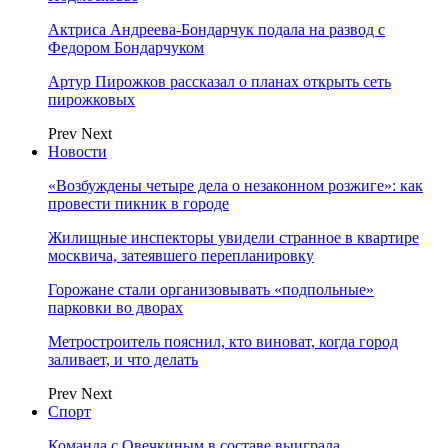
Актриса Андреева-Бондарчук подала на развод с
Федором Бондарчуком
Артур Пирожков рассказал о планах открыть сеть
пирожковых
Prev
Next
Новости
«Возбуждены четыре дела о незаконном розжиге»: как
провести пикник в городе
Жилищные инспекторы увидели странное в квартире
москвича, затеявшего перепланировку
Горожане стали организовывать «подпольные»
парковки во дворах
Метростроитель пояснил, кто виноват, когда город
заливает, и что делать
Prev
Next
Спорт
Команда с Овечкиным в составе выиграла