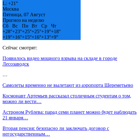
L:
+
21°
Москва
Пятница, 07 Август
Прогноз на неделю
Сб
Вс
Пн
Вт
Ср
Чт
+
28°
+
23°
+
25°
+
25°
+
19°
+
18°
+
19°
+
16°
+
15°
+
16°
+
13°
+
9°
Сейчас смотрят:
Появилось видео мощного взрыва на складе в городе
Лесозаводск
…
Самолеты временно не вылетают из аэропорта Шереметьево
Космонавт Артемьев рассказал столичным студентам о том,
можно ли вести…
Астроном Рублева: парад семи планет можно будет наблюдать
21 января…
Вторая пенсия: безопасно ли заключать договор с
негосударственным…