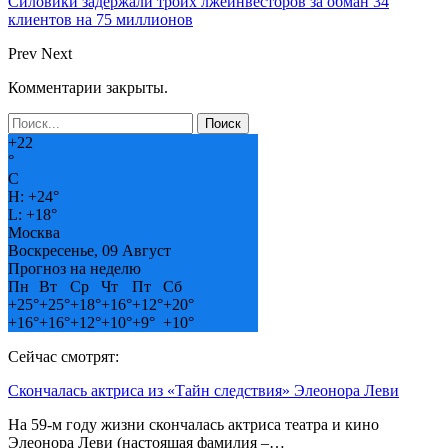
Силовики задержали троих лжеинвесторов за обман 34
клиентов на 75 миллионов
Prev
Next
Комментарии закрыты.
+
22
°
C
H:
+
24°
L:
+
18°
Москва
Воскресенье, 09 Август
Прогноз на неделю
Пн
Вт
Ср
Чт
Пт
Сб
+
25°
+
25°
+
18°
+
16°
+
12°
+
20°
+
16°
+
16°
+
12°
+
10°
+
9°
+
10°
Сейчас смотрят:
Скончалась актриса из «Тайн следствия» Элеонора Леви
На 59-м году жизни скончалась актриса театра и кино
Элеонора Леви (настоящая фамилия –…