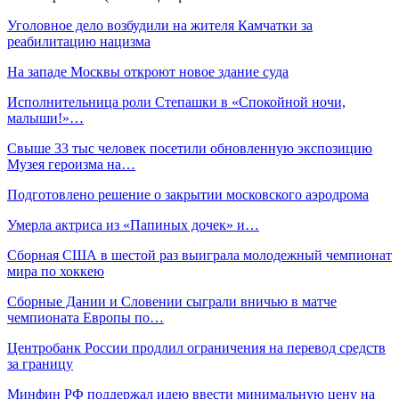
Уголовное дело возбудили на жителя Камчатки за
реабилитацию нацизма
На западе Москвы откроют новое здание суда
Исполнительница роли Степашки в «Спокойной ночи,
малыши!»…
Свыше 33 тыс человек посетили обновленную экспозицию
Музея героизма на…
Подготовлено решение о закрытии московского аэродрома
Умерла актриса из «Папиных дочек» и…
Сборная США в шестой раз выиграла молодежный чемпионат
мира по хоккею
Сборные Дании и Словении сыграли вничью в матче
чемпионата Европы по…
Центробанк России продлил ограничения на перевод средств
за границу
Минфин РФ поддержал идею ввести минимальную цену на