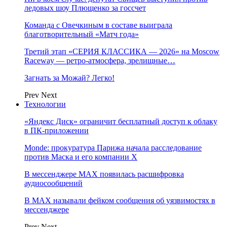
ледовых шоу Плющенко за госсчет
Команда с Овечкиным в составе выиграла
благотворительный «Матч года»
Третий этап «СЕРИЯ КЛАССИКА — 2026» на Moscow
Raceway — ретро‑атмосфера, зрелищные…
Загнать за Можай? Легко!
Prev
Next
Технологии
«Яндекс Диск» ограничит бесплатный доступ к облаку
в ПК-приложении
Monde: прокуратура Парижа начала расследование
против Маска и его компании X
В мессенджере MAX появилась расшифровка
аудиосообщений
В МAX называли фейком сообщения об уязвимостях в
мессенджере
Prev
Next