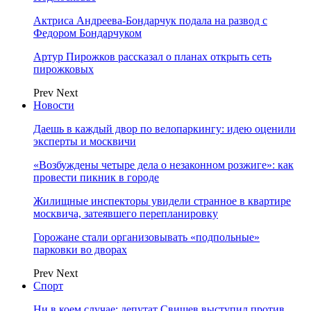
Актриса Андреева-Бондарчук подала на развод с
Федором Бондарчуком
Артур Пирожков рассказал о планах открыть сеть
пирожковых
Prev
Next
Новости
Даешь в каждый двор по велопаркингу: идею оценили
эксперты и москвичи
«Возбуждены четыре дела о незаконном розжиге»: как
провести пикник в городе
Жилищные инспекторы увидели странное в квартире
москвича, затеявшего перепланировку
Горожане стали организовывать «подпольные»
парковки во дворах
Prev
Next
Спорт
Ни в коем случае: депутат Свищев выступил против