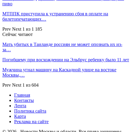
пиво
МТППК приступила к устранению сбоя в оплате на
билетопечатающих…
Prev
Next
1 из 1 185
Сейчас читают
Мать убитых в Таиланде россиян не может опознать их из-
за…
Погибшему при восхождении на Эльбрус ребенку было 11 лет
Мужчина угнал машину на Каскадной улице на востоке
Москвы,…
Prev
Next
1 из 604
Главная
Контакты
Лента
Политика сайта
Карта
Реклама на сайте
© 2026 - Новости Москвы и области. Все права защищены.