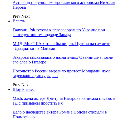
Астероид получил имя ярославского астронома Николая
Перова
Prev
Next
Власть
Галузин: РФ готова к переговорам по Украине при
конструктивном подходе Запада
МИД РФ: США хотели бы видеть Путина на саммите
«Двадцатки» в Майами
Захарова высказалась о назначениях Ованнисяна после
его слов о Гитлере
Посольство России выразило протест Молдавии из-за
задержания дипкурьеров
Prev
Next
Шоу-Бизнес
Mash: жена актера Дмитрия Назарова написала письмо в
ГД с призывом простить их
Дело о наследстве актера Романа Попова открыли в
Подмосковье