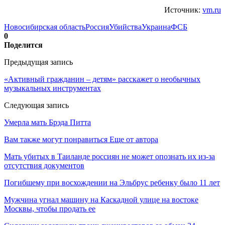
Источник:
vm.ru
Новосибирская область
Россия
Убийства
Украина
ФСБ
0
Поделится
Предыдущая запись
«Активный гражданин – детям» расскажет о необычных
музыкальных инструментах
Следующая запись
Умерла мать Брэда Питта
Вам также могут понравиться
Еще от автора
Мать убитых в Таиланде россиян не может опознать их из-за
отсутствия документов
Погибшему при восхождении на Эльбрус ребенку было 11 лет
Мужчина угнал машину на Каскадной улице на востоке
Москвы, чтобы продать ее