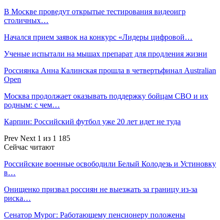
В Москве проведут открытые тестирования видеоигр
столичных…
Начался прием заявок на конкурс «Лидеры цифровой…
Ученые испытали на мышах препарат для продления жизни
Россиянка Анна Калинская прошла в четвертьфинал Australian
Open
Москва продолжает оказывать поддержку бойцам СВО и их
родным: с чем…
Карпин: Российский футбол уже 20 лет идет не туда
Prev
Next
1 из 1 185
Сейчас читают
Российские военные освободили Белый Колодезь и Устиновку
в…
Онищенко призвал россиян не выезжать за границу из-за
риска…
Сенатор Мурог: Работающему пенсионеру положены