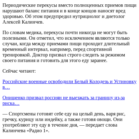
Периодические перекусы вместо полноценных приемов пищи
нарушают баланс питания и в конце концов наносят вред
здоровью. Об этом предупредил нутрициолог и диетолог
Алексей Калинчев.
По словам медика, перекусы почти никогда не могут быть
полезными. Он отметил, что исключением являются только
случаи, когда между приемами пищи проходит длительный
временный интервал, например, перед спортивной
тренировкой. Доктор призвал строго следить за режимом
своего питания и готовить для этого еду заранее.
Сейчас читают:
Российские военные освободили Белый Колодезь и Устиновку
в…
Онищенко призвал россиян не выезжать за границу из-за
риска…
— Спортсмены готовят себе еду на целый день, варя рис,
гречку, курицу или индейку, а также готовя овощи. Они
употребляют эту еду в течение дня, — передает слова
Калинчева «Радио 1».