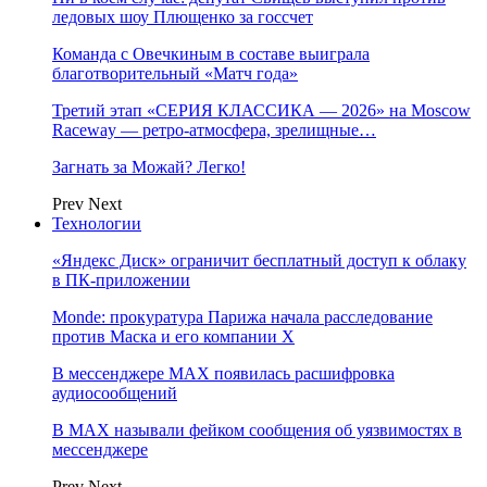
ледовых шоу Плющенко за госсчет
Команда с Овечкиным в составе выиграла
благотворительный «Матч года»
Третий этап «СЕРИЯ КЛАССИКА — 2026» на Moscow
Raceway — ретро‑атмосфера, зрелищные…
Загнать за Можай? Легко!
Prev
Next
Технологии
«Яндекс Диск» ограничит бесплатный доступ к облаку
в ПК-приложении
Monde: прокуратура Парижа начала расследование
против Маска и его компании X
В мессенджере MAX появилась расшифровка
аудиосообщений
В МAX называли фейком сообщения об уязвимостях в
мессенджере
Prev
Next