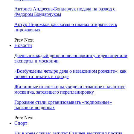
Актриса Андреева-Бондарчук подала на развод с
Федором Бондарчуком
Артур Пирожков рассказал о планах открыть сеть
пирожковых
Prev
Next
Новости
Даешь в каждый двор по велопаркингу: идею оценили
эксперты и москвичи
«Возбуждены четыре дела о незаконном розжиге»: как
провести пикник в городе
Жилищные инспекторы увидели странное в квартире
москвича, затеявшего перепланировку
Горожане стали организовывать «подпольные»
парковки во дворах
Prev
Next
Спорт
Ни в коем случае: депутат Свищев выступил против