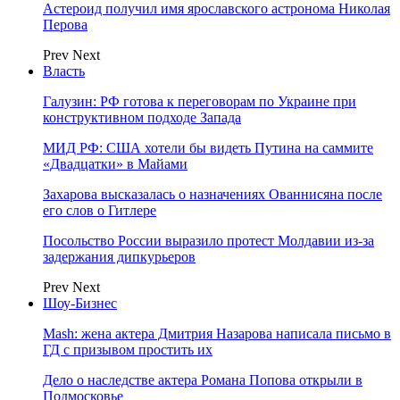
Астероид получил имя ярославского астронома Николая
Перова
Prev
Next
Власть
Галузин: РФ готова к переговорам по Украине при
конструктивном подходе Запада
МИД РФ: США хотели бы видеть Путина на саммите
«Двадцатки» в Майами
Захарова высказалась о назначениях Ованнисяна после
его слов о Гитлере
Посольство России выразило протест Молдавии из-за
задержания дипкурьеров
Prev
Next
Шоу-Бизнес
Mash: жена актера Дмитрия Назарова написала письмо в
ГД с призывом простить их
Дело о наследстве актера Романа Попова открыли в
Подмосковье