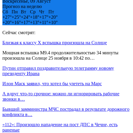
Воскресенье, 09 Август
Прогноз на неделю
Сб
Пн
Вт
Ср
Чт
Пт
+
27°
+
25°
+
24°
+
18°
+
17°
+
20°
+
20°
+
16°
+
17°
+
13°
+
11°
+
10°
Сейчас смотрят:
Близкая к классу Х вспышка произошла на Солнце
Мощная вспышка M9.4 продолжительностью 34 минуты
произошла на Солнце 25 ноября в 10:42 по…
Путин отправил поздравительную телеграмму новому
президенту Ирана
Илон Маск заявил, что хотел бы улететь на Марс
А вдруг что-то срочное: можно ли игнорировать рабочие
звонки в…
Бывший замминистра МЧС пострадал в результате дорожного
конфликта в…
«112»: Произошло нападение на пост ДПС в Чечне, есть
раненые