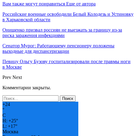
Вам также могут понравиться
Еще от автора
Российские военные освободили Белый Колодезь и Устиновку
в Харьковской области
Онищенко призвал россиян не выезжать за границу из-за
риска заражения инфекциями
Сенатор Мурог: Работающему пенсионеру положены
выходные для диспансеризации
Певицу Ольгу Бузову госпитализировали после травмы ноги
в Москве
Prev
Next
Комментарии закрыты.
+
24
°
C
H:
+
25°
L:
+
17°
Москва