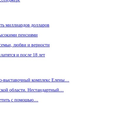
ять миллиардов долларов
высокими пенсиями
емьи, любви и верности
атятся и после 18 лет
йно-выставочный комплекс Елены…
дской области. Нестандартный…
сетить с помощью…