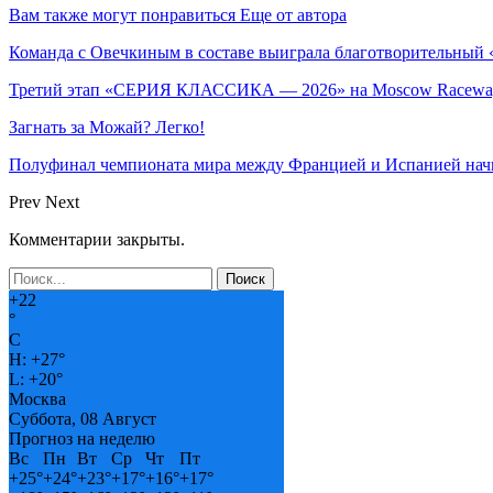
Вам также могут понравиться
Еще от автора
Команда с Овечкиным в составе выиграла благотворительный 
Третий этап «СЕРИЯ КЛАССИКА — 2026» на Moscow Raceway
Загнать за Можай? Легко!
Полуфинал чемпионата мира между Францией и Испанией нач
Prev
Next
Комментарии закрыты.
+
22
°
C
H:
+
27°
L:
+
20°
Москва
Суббота, 08 Август
Прогноз на неделю
Вс
Пн
Вт
Ср
Чт
Пт
+
25°
+
24°
+
23°
+
17°
+
16°
+
17°