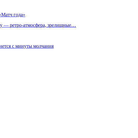
«Матч года»
 — ретро‑атмосфера, зрелищные…
нется с минуты молчания