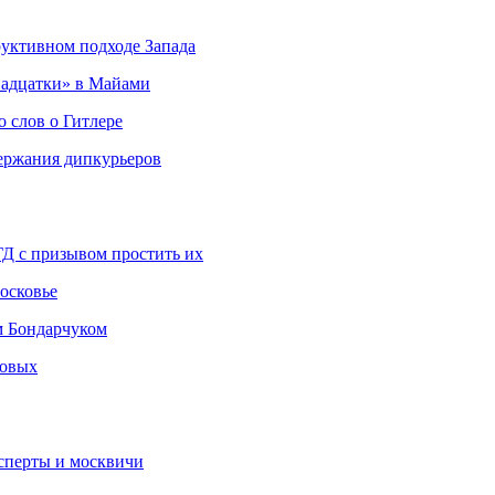
руктивном подходе Запада
адцатки» в Майами
о слов о Гитлере
держания дипкурьеров
ГД с призывом простить их
осковье
м Бондарчуком
ковых
сперты и москвичи