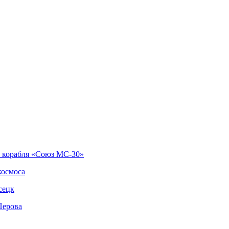
о корабля «Союз МС-30»
космоса
сецк
Перова