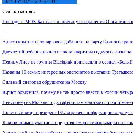
+
18°
+
15°
+
16°
+
12°
+
12°
+
11°
Сейчас смотрят:
Президент МОК Бах назвал причину отстранения Олимпийског
…
Адреса крытых велопарковок добавили на карту Единого тра
Двухлетий ребенок выпал из окна квартиры седьмого этажа н
Певицу Лису из группы Blackpink пригласили в сериал «Белы
Названы 10 самых интересных экспонатов выставки Третьяков
Сильный снегопад обрушится на Москву
Юрист объяснила, почему не так просто ввести в России чет
Пенсионер из Москвы отдал аферистам золотые слитки и моне
Почетный вице-президент ISU опроверг информацию о допус
Лавров примет участие в предстоящем российско-американско
Украинский клуб потребовал замены судьи в еврокубковом мат