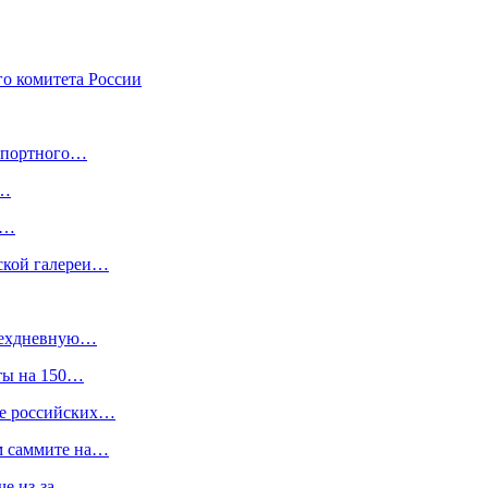
о комитета России
нспортного…
а…
й…
ской галереи…
ырехдневную…
ты на 150…
ке российских…
м саммите на…
че из-за…