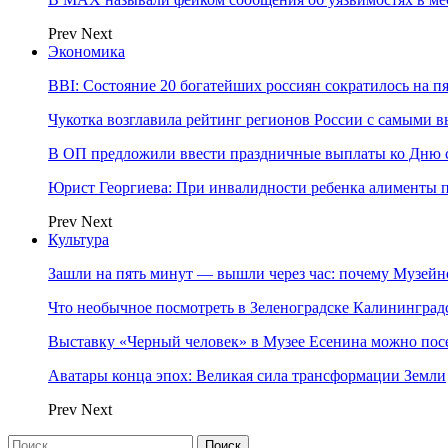
Prev
Next
Экономика
BBI: Состояние 20 богатейших россиян сократилось на п
Чукотка возглавила рейтинг регионов России с самыми 
В ОП предложили ввести праздничные выплаты ко Дню с
Юрист Георгиева: При инвалидности ребенка алименты пл
Prev
Next
Культура
Зашли на пять минут — вышли через час: почему Музе
Что необычное посмотреть в Зеленоградске Калинингра
Выставку «Черный человек» в Музее Есенина можно по
Аватары конца эпох: Великая сила трансформации Земли
Prev
Next