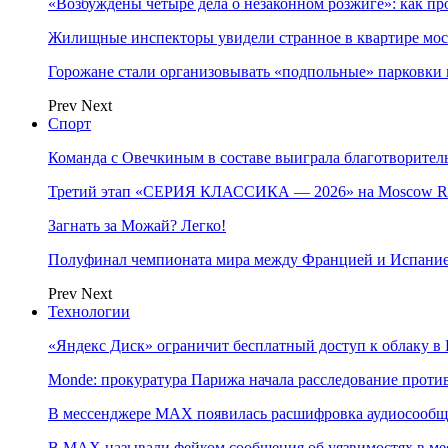
«Возбуждены четыре дела о незаконном розжиге»: как пр
Жилищные инспекторы увидели странное в квартире мос
Горожане стали организовывать «подпольные» парковки 
Prev
Next
Спорт
Команда с Овечкиным в составе выиграла благотворител
Третий этап «СЕРИЯ КЛАССИКА — 2026» на Moscow Ra
Загнать за Можай? Легко!
Полуфинал чемпионата мира между Францией и Испание
Prev
Next
Технологии
«Яндекс Диск» ограничит бесплатный доступ к облаку 
Monde: прокуратура Парижа начала расследование проти
В мессенджере MAX появилась расшифровка аудиосооб
В МAX называли фейком сообщения об уязвимостях в ме