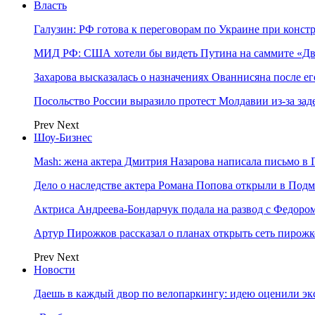
Власть
Галузин: РФ готова к переговорам по Украине при конст
МИД РФ: США хотели бы видеть Путина на саммите «Дв
Захарова высказалась о назначениях Ованнисяна после ег
Посольство России выразило протест Молдавии из-за за
Prev
Next
Шоу-Бизнес
Mash: жена актера Дмитрия Назарова написала письмо в 
Дело о наследстве актера Романа Попова открыли в Подм
Актриса Андреева-Бондарчук подала на развод с Федоро
Артур Пирожков рассказал о планах открыть сеть пирож
Prev
Next
Новости
Даешь в каждый двор по велопаркингу: идею оценили эк