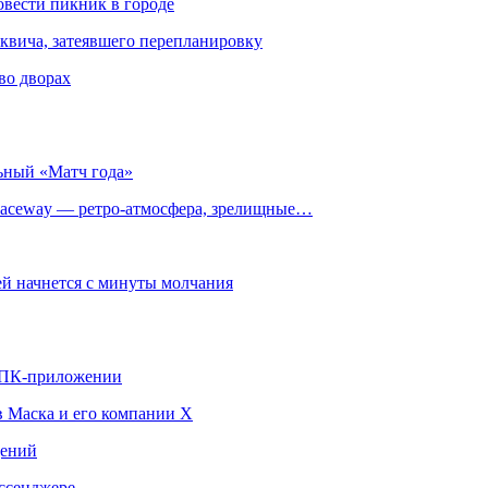
овести пикник в городе
квича, затеявшего перепланировку
во дворах
ьный «Матч года»
ceway — ретро‑атмосфера, зрелищные…
й начнется с минуты молчания
в ПК-приложении
в Маска и его компании X
щений
ссенджере