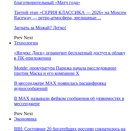
благотворительный «Матч года»
Третий этап «СЕРИЯ КЛАССИКА — 2026» на Moscow
Raceway — ретро‑атмосфера, зрелищные…
Загнать за Можай? Легко!
Prev
Next
Технологии
«Яндекс Диск» ограничит бесплатный доступ к облаку
в ПК-приложении
Monde: прокуратура Парижа начала расследование
против Маска и его компании X
В мессенджере MAX появилась расшифровка
аудиосообщений
В МAX называли фейком сообщения об уязвимостях в
мессенджере
Prev
Next
Экономика
BBI: Состояние 20 богатейших россиян сократилось на