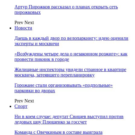
Артур Пирожков рассказал о планах открыть сеть
пирожковых
Prev
Next
Новости
Даешь в каждый двор по велопаркингу: идею оценили
эксперты и москвичи
«Возбуждены четыре дела о незаконном розжиге»: как
провести пикник в городе
Жилищные инспекторы увидели странное в квартире
москвича, затеявшего перепланировку
Горожане стали организовывать «подпольные»
парковки во дворах
Prev
Next
Спорт
Ни в коем случае: депутат Свищев выступил против
ледовых шоу Плющенко за госсчет
Команда с Овечкиным в составе выиграла