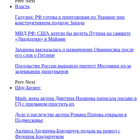
Prev
Next
Власть
Галузин: РФ готова к переговорам по Украине при
конструктивном подходе Запада
МИД РФ: США хотели бы видеть Путина на саммите
«Двадцатки» в Майами
Захарова высказалась о назначениях Ованнисяна после
его слов о Гитлере
Посольство России выразило протест Молдавии из-за
задержания дипкурьеров
Prev
Next
Шоу-Бизнес
Mash: жена актера Дмитрия Назарова написала письмо в
ГД с призывом простить их
Дело о наследстве актера Романа Попова открыли в
Подмосковье
Актриса Андреева-Бондарчук подала на развод с
Федором Бондарчуком