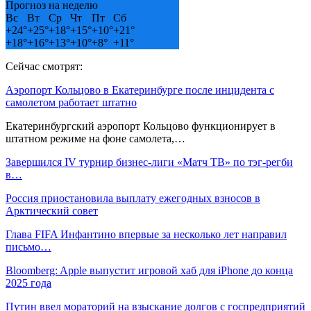
Прогноз на неделю
Вс
Вт
Ср
Чт
Пт
Сб
+
24°
+
25°
+
18°
+
15°
+
10°
+
21°
+
18°
+
16°
+
13°
+
10°
+
8°
+
11°
Сейчас смотрят:
Аэропорт Кольцово в Екатеринбурге после инцидента с
самолетом работает штатно
Екатеринбургский аэропорт Кольцово функционирует в
штатном режиме на фоне самолета,…
Завершился IV турнир бизнес-лиги «Матч ТВ» по тэг-регби
в…
Россия приостановила выплату ежегодных взносов в
Арктический совет
Глава FIFA Инфантино впервые за несколько лет направил
письмо…
Bloomberg: Apple выпустит игровой хаб для iPhone до конца
2025 года
Путин ввел мораторий на взыскание долгов с госпредприятий