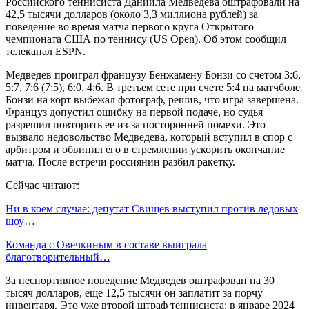
Российского теннисиста Даниила Медведева оштрафовали на
42,5 тысячи долларов (около 3,3 миллиона рублей) за
поведение во время матча первого круга Открытого
чемпионата США по теннису (US Open). Об этом сообщил
телеканал ESPN.
Медведев проиграл французу Бенжамену Бонзи со счетом 3:6,
5:7, 7:6 (7:5), 6:0, 4:6. В третьем сете при счете 5:4 на матчболе
Бонзи на корт выбежал фотограф, решив, что игра завершена.
Француз допустил ошибку на первой подаче, но судья
разрешил повторить ее из-за посторонней помехи. Это
вызвало недовольство Медведева, который вступил в спор с
арбитром и обвинил его в стремлении ускорить окончание
матча. После встречи россиянин разбил ракетку.
Сейчас читают:
Ни в коем случае: депутат Свищев выступил против ледовых
шоу…
Команда с Овечкиным в составе выиграла
благотворительный…
За неспортивное поведение Медведев оштрафован на 30
тысяч долларов, еще 12,5 тысячи он заплатит за порчу
инвентаря. Это уже второй штраф теннисиста: в январе 2024