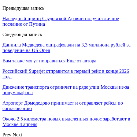
Предыдущая запись
Наследный принц Саудовской Аравии получил личное
послание от Путина
Следующая запись
Даниила Медведева оштрафовали на 3,3 миллиона рублей за
поведение на US Open
Вам также могут понравиться
Еще от автора
Российский Superjet отправится в первый рейс в конце 2026
года
Движение транспорта ограничат на ряде улиц Москвы из-за
полумарафона
Аэропорт Домодедово принимает и отправляет рейсы по
согласованию
Около 2,5 километра новых выделенных полос заработают в
Москве 4 апреля
Prev
Next