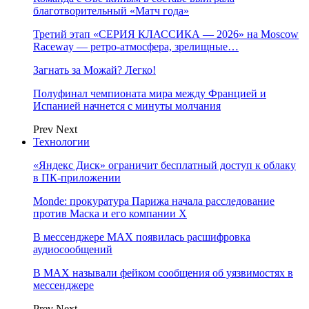
благотворительный «Матч года»
Третий этап «СЕРИЯ КЛАССИКА — 2026» на Moscow
Raceway — ретро‑атмосфера, зрелищные…
Загнать за Можай? Легко!
Полуфинал чемпионата мира между Францией и
Испанией начнется с минуты молчания
Prev
Next
Технологии
«Яндекс Диск» ограничит бесплатный доступ к облаку
в ПК-приложении
Monde: прокуратура Парижа начала расследование
против Маска и его компании X
В мессенджере MAX появилась расшифровка
аудиосообщений
В МAX называли фейком сообщения об уязвимостях в
мессенджере
Prev
Next