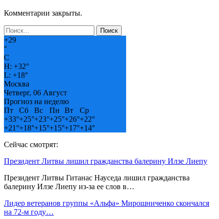
Комментарии закрыты.
+
29
°
C
H:
+
32°
L:
+
18°
Москва
Четверг, 06 Август
Прогноз на неделю
Пт
Сб
Вс
Пн
Вт
Ср
+
33°
+
25°
+
23°
+
25°
+
26°
+
22°
+
21°
+
18°
+
15°
+
15°
+
17°
+
14°
Сейчас смотрят:
Президент Литвы лишил гражданства балерину Илзе Лиепу
Президент Литвы Гитанас Науседа лишил гражданства
балерину Илзе Лиепу из-за ее слов в…
Лидер ветеранов группы «Альфа» Мирошниченко скончался
на 72-м году…