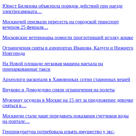
Юрист Билялова объяснила порядок действий при наезде
электросамоката…
Москвичей призвали пересесть на городской транспорт
вечером 25 февраля…
Московские ветеринары помогли проглотившей иголку кошке
Ограничения сняты в аэропортах Иванова, Калуги и Нижнего
Новгорода
На Новой площади легковая машина наехала на
припаркованные такси
Археологи раскопали в Хамовниках сотни старинных вещей
Внуково и Домодедово сняли ограничения на полеты
Мужчину осудили в Москве на 15 лет за предложение девочке
сняться в…
Москвичи стали чаще передавать показания счетчиков воды
на портале…
Генпрокуратура потребовала изъять имущество у экс-