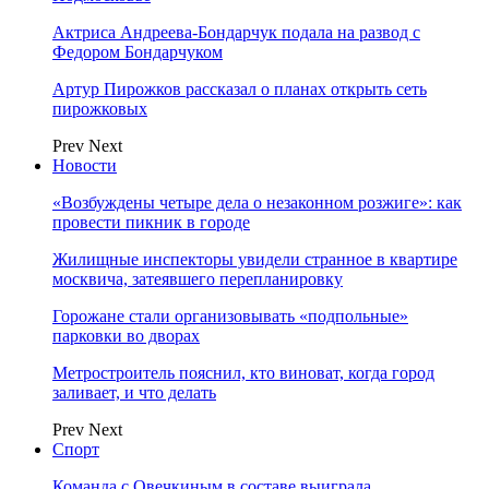
Актриса Андреева-Бондарчук подала на развод с
Федором Бондарчуком
Артур Пирожков рассказал о планах открыть сеть
пирожковых
Prev
Next
Новости
«Возбуждены четыре дела о незаконном розжиге»: как
провести пикник в городе
Жилищные инспекторы увидели странное в квартире
москвича, затеявшего перепланировку
Горожане стали организовывать «подпольные»
парковки во дворах
Метростроитель пояснил, кто виноват, когда город
заливает, и что делать
Prev
Next
Спорт
Команда с Овечкиным в составе выиграла