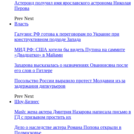
Астероид получил имя ярославского астронома Николая
Перова
Prev
Next
Власть
Галузин: РФ готова к переговорам по Украине при
конструктивном подходе Запада
МИД РФ: США хотели бы видеть Путина на саммите
«Двадцатки» в Майами
Захарова высказалась о назначениях Ованнисяна после
его слов о Гитлере
Посольство России выразило протест Молдавии из-за
задержания дипкурьеров
Prev
Next
Шоу-Бизнес
Mash: жена актера Дмитрия Назарова написала письмо в
ГД с призывом простить их
Дело о наследстве актера Романа Попова открыли в
Подмосковье