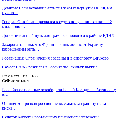
Девятов: Если уехавшие артисты захотят вернуться в РФ, им
нужно…
Генерал Оглоблин признался в суде в получении взятки в 12
миллионов…
Дополнительный путь для трамваев появится в районе ВДНХ
Захарова заявила, что Франция лишь добивает Украину
разрешением бить…
Росавиация: Ограничения введены и в аэропорту Внуково
Самолет Ан-2 разбился в Забайкалье, экипаж выжил
Prev
Next
1 из 1 185
Сейчас читают
Российские военные освободили Белый Колодезь и Устиновку
в…
Онищенко призвал россиян не выезжать за границу из-за
риска…
Сенатор Мурог: Работающему пенсионеру положены