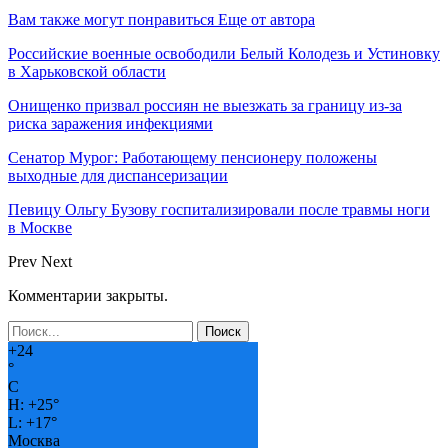
Вам также могут понравиться
Еще от автора
Российские военные освободили Белый Колодезь и Устиновку
в Харьковской области
Онищенко призвал россиян не выезжать за границу из-за
риска заражения инфекциями
Сенатор Мурог: Работающему пенсионеру положены
выходные для диспансеризации
Певицу Ольгу Бузову госпитализировали после травмы ноги
в Москве
Prev
Next
Комментарии закрыты.
+
24
°
C
H:
+
25°
L:
+
17°
Москва