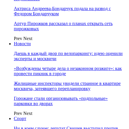
Актриса Андреева-Бондарчук подала на развод с
Федором Бондарчуком
Артур Пирожков рассказал о планах открыть сеть
пирожковых
Prev
Next
Новости
Даешь в каждый двор по велопаркингу: идею оценили
эксперты и москвичи
«Возбуждены четыре дела о незаконном розжиге»: как
провести пикник в городе
Жилищные инспекторы увидели странное в квартире
москвича, затеявшего перепланировку
Горожане стали организовывать «подпольные»
парковки во дворах
Prev
Next
Спорт
Ни в коем случае: депутат Свищев выступил против