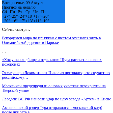
Воскресенье, 09 Август
Прогноз на неделю
Сб
Пн
Вт
Ср
Чт
Пт
+
27°
+
25°
+
24°
+
18°
+
17°
+
20°
+
20°
+
16°
+
17°
+
13°
+
11°
+
10°
Сейчас смотрят:
Рекордсмен мира по прыжкам с шестом отказался жить в
Олимпийской деревне в Париже
…
«Хожу на кладбище и отдыхаю»: Шура рассказал о своих
похоронах
Экс-тренер «Локомотива» Николич признался, что скучает по
российскому…
Москвичей предупредили о новых участках перекрытий на
Тверской улице
Лебедев: ВС РФ нанесли удар по цеху завода «Артем» в Киеве
Американский рэпер Tyga отправился в московский клуб
после прилета в…