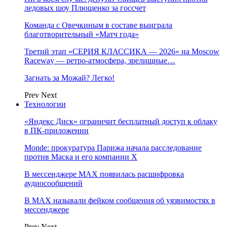
ледовых шоу Плющенко за госсчет
Команда с Овечкиным в составе выиграла
благотворительный «Матч года»
Третий этап «СЕРИЯ КЛАССИКА — 2026» на Moscow
Raceway — ретро‑атмосфера, зрелищные…
Загнать за Можай? Легко!
Prev
Next
Технологии
«Яндекс Диск» ограничит бесплатный доступ к облаку
в ПК-приложении
Monde: прокуратура Парижа начала расследование
против Маска и его компании X
В мессенджере MAX появилась расшифровка
аудиосообщений
В МAX называли фейком сообщения об уязвимостях в
мессенджере
Prev
Next