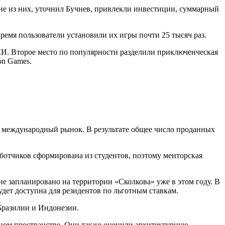
ие из них, уточнил Бучнев, привлекли инвестиции, суммарный
емя пользователи установили их игры почти 25 тысяч раз.
КИ. Второе место по популярности разделили приключенческая
on Games.
на международный рынок. В результате общее число проданных
аботчиков сформирована из студентов, поэтому менторская
е запланировано на территории «Сколкова» уже в этом году. В
удет доступна для резидентов по льготным ставкам.
Бразилии и Индонезии.
одном пространстве. Они также оценили архитектурную