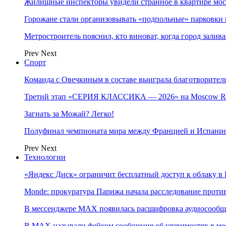
Жилищные инспекторы увидели странное в квартире мос
Горожане стали организовывать «подпольные» парковки 
Метростроитель пояснил, кто виноват, когда город заливае
Prev
Next
Спорт
Команда с Овечкиным в составе выиграла благотворител
Третий этап «СЕРИЯ КЛАССИКА — 2026» на Moscow Ra
Загнать за Можай? Легко!
Полуфинал чемпионата мира между Францией и Испание
Prev
Next
Технологии
«Яндекс Диск» ограничит бесплатный доступ к облаку 
Monde: прокуратура Парижа начала расследование проти
В мессенджере MAX появилась расшифровка аудиосооб
В МAX называли фейком сообщения об уязвимостях в ме