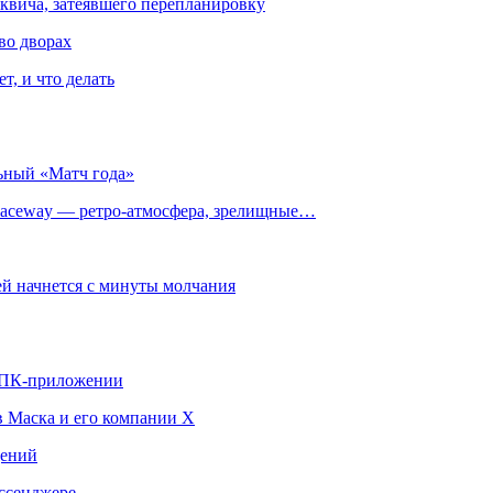
квича, затеявшего перепланировку
во дворах
т, и что делать
ьный «Матч года»
ceway — ретро‑атмосфера, зрелищные…
й начнется с минуты молчания
в ПК-приложении
в Маска и его компании X
щений
ссенджере