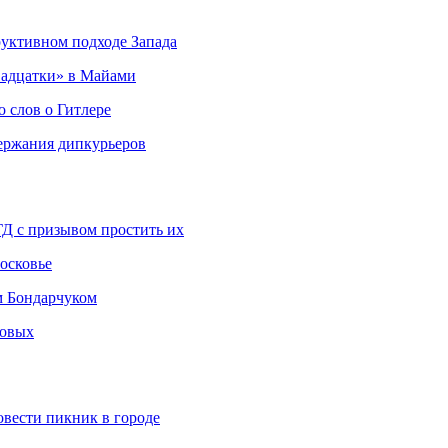
руктивном подходе Запада
адцатки» в Майами
о слов о Гитлере
держания дипкурьеров
ГД с призывом простить их
осковье
м Бондарчуком
ковых
овести пикник в городе