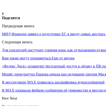
1
Поделится
Предыдущая запись
МИД Франции заявил о подготовке ЕС к вводу самых жестких
Следующая запись
Для спасателей наступает горячая пора: как отдыхающим нужно
Вам также могут понравиться
Еще от автора
«Яндекс Диск» ограничит бесплатный доступ к облаку в ПК-
Monde: прокуратура Парижа начала расследование против Мас
В мессенджере MAX появилась расшифровка аудиосообщений
В МAX называли фейком сообщения об уязвимостях в мессенд
Prev
Next