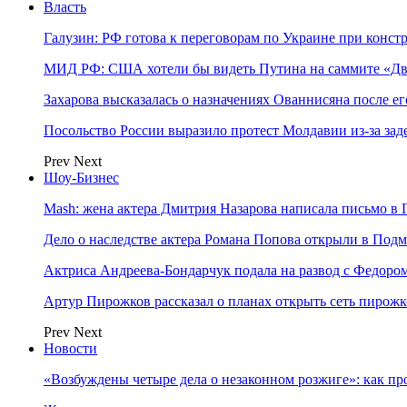
Власть
Галузин: РФ готова к переговорам по Украине при конст
МИД РФ: США хотели бы видеть Путина на саммите «Дв
Захарова высказалась о назначениях Ованнисяна после ег
Посольство России выразило протест Молдавии из-за за
Prev
Next
Шоу-Бизнес
Mash: жена актера Дмитрия Назарова написала письмо в 
Дело о наследстве актера Романа Попова открыли в Подм
Актриса Андреева-Бондарчук подала на развод с Федоро
Артур Пирожков рассказал о планах открыть сеть пирож
Prev
Next
Новости
«Возбуждены четыре дела о незаконном розжиге»: как пр