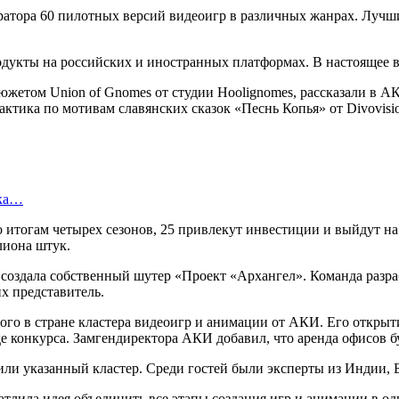
ратора 60 пилотных версий видеоигр в различных жанрах. Лучш
укты на российских и иностранных платформах. В настоящее вр
южетом Union of Gnomes от студии Hoolignomes, рассказали в А
тактика по мотивам славянских сказок «Песнь Копья» от Divovisi
ска…
по итогам четырех сезонов, 25 привлекут инвестиции и выйдут 
лиона штук.
я создала собственный шутер «Проект «Архангел». Команда разр
х представитель.
го в стране кластера видеоигр и анимации от АКИ. Его открыти
де конкурса. Замгендиректора АКИ добавил, что аренда офисов б
ли указанный кластер. Среди гостей были эксперты из Индии, 
чатлила идея объединить все этапы создания игр и анимации в 