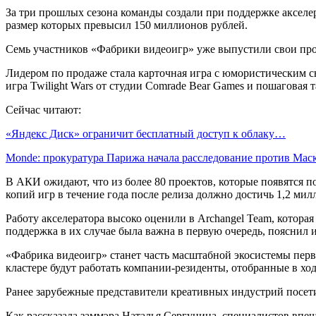
За три прошлых сезона команды создали при поддержке акселе
размер которых превысил 150 миллионов рублей.
Семь участников «Фабрики видеоигр» уже выпустили свои прод
Лидером по продаже стала карточная игра с юмористическим с
игра Twilight Wars от студии Comrade Bear Games и пошаговая 
Сейчас читают:
«Яндекс Диск» ограничит бесплатный доступ к облаку…
Monde: прокуратура Парижа начала расследование против Ма
В АКИ ожидают, что из более 80 проектов, которые появятся 
копий игр в течение года после релиза должно достичь 1,2 мил
Работу акселератора высоко оценили в Archangel Team, котора
поддержка в их случае была важна в первую очередь, пояснил и
«Фабрика видеоигр» станет часть масштабной экосистемы перво
кластере будут работать компании-резиденты, отобранные в хо
Ранее зарубежные представители креативных индустрий посети
Как рассказала заммэра Наталья Сергунина, специалистов впе