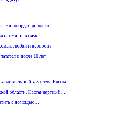
ять миллиардов долларов
высокими пенсиями
емьи, любви и верности
атятся и после 18 лет
йно-выставочный комплекс Елены…
дской области. Нестандартный…
сетить с помощью…