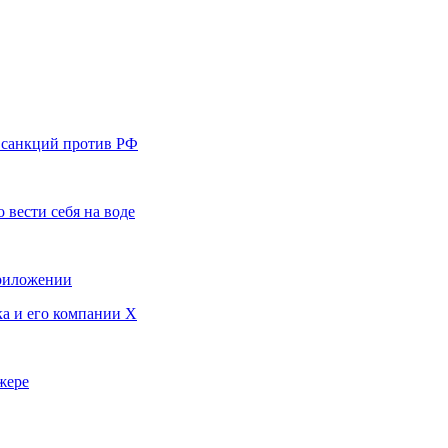
 санкций против РФ
 вести себя на воде
приложении
ка и его компании X
жере