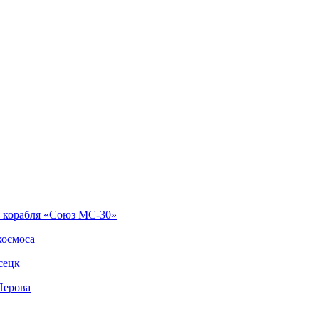
о корабля «Союз МС-30»
космоса
сецк
Перова