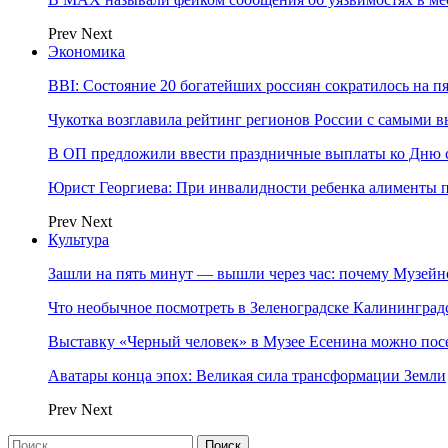
Prev
Next
Экономика
BBI: Состояние 20 богатейших россиян сократилось на п
Чукотка возглавила рейтинг регионов России с самыми 
В ОП предложили ввести праздничные выплаты ко Дню с
Юрист Георгиева: При инвалидности ребенка алименты пл
Prev
Next
Культура
Зашли на пять минут — вышли через час: почему Музе
Что необычное посмотреть в Зеленоградске Калинингра
Выставку «Черный человек» в Музее Есенина можно по
Аватары конца эпох: Великая сила трансформации Земли
Prev
Next