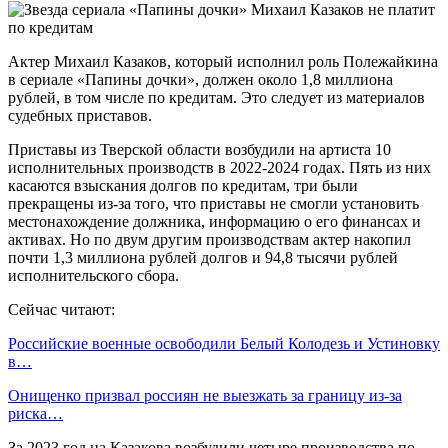
Актер Михаил Казаков, который исполнил роль Полежайкина
в сериале «Папины дочки», должен около 1,8 миллиона
рублей, в том числе по кредитам. Это следует из материалов
судебных приставов.
Приставы из Тверской области возбудили на артиста 10
исполнительных производств в 2022-2024 годах. Пять из них
касаются взыскания долгов по кредитам, три были
прекращены из-за того, что приставы не смогли установить
местонахождение должника, информацию о его финансах и
активах. Но по двум другим производствам актер накопил
почти 1,3 миллиона рублей долгов и 94,8 тысячи рублей
исполнительского сбора.
Сейчас читают:
Российские военные освободили Белый Колодезь и Устиновку
в…
Онищенко призвал россиян не выезжать за границу из-за
риска…
За 2023 год на Казакова возбудили четыре производства по