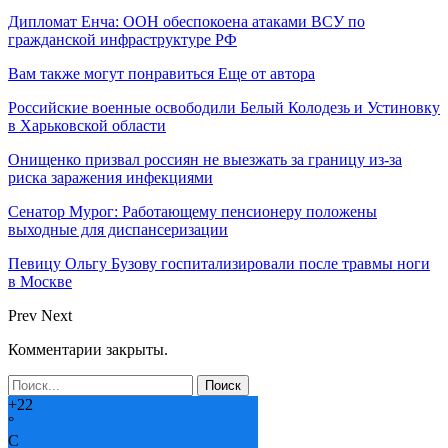
Дипломат Енча: ООН обеспокоена атаками ВСУ по
гражданской инфраструктуре РФ
Вам также могут понравиться
Еще от автора
Российские военные освободили Белый Колодезь и Устиновку
в Харьковской области
Онищенко призвал россиян не выезжать за границу из-за
риска заражения инфекциями
Сенатор Мурог: Работающему пенсионеру положены
выходные для диспансеризации
Певицу Ольгу Бузову госпитализировали после травмы ноги
в Москве
Prev
Next
Комментарии закрыты.
+
22
°
C