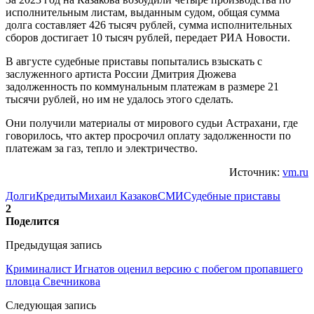
исполнительным листам, выданным судом, общая сумма
долга составляет 426 тысяч рублей, сумма исполнительных
сборов достигает 10 тысяч рублей, передает РИА Новости.
В августе судебные приставы попытались взыскать с
заслуженного артиста России Дмитрия Дюжева
задолженность по коммунальным платежам в размере 21
тысячи рублей, но им не удалось этого сделать.
Они получили материалы от мирового судьи Астрахани, где
говорилось, что актер просрочил оплату задолженности по
платежам за газ, тепло и электричество.
Источник:
vm.ru
Долги
Кредиты
Михаил Казаков
СМИ
Судебные приставы
2
Поделится
Предыдущая запись
Криминалист Игнатов оценил версию с побегом пропавшего
пловца Свечникова
Следующая запись