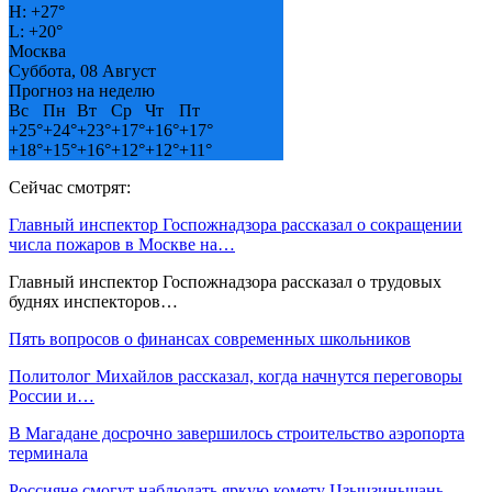
H:
+
27°
L:
+
20°
Москва
Суббота, 08 Август
Прогноз на неделю
Вс
Пн
Вт
Ср
Чт
Пт
+
25°
+
24°
+
23°
+
17°
+
16°
+
17°
+
18°
+
15°
+
16°
+
12°
+
12°
+
11°
Сейчас смотрят:
Главный инспектор Госпожнадзора рассказал о сокращении
числа пожаров в Москве на…
Главный инспектор Госпожнадзора рассказал о трудовых
буднях инспекторов…
Пять вопросов о финансах современных школьников
Политолог Михайлов рассказал, когда начнутся переговоры
России и…
В Магадане досрочно завершилось строительство аэропорта
терминала
Россияне смогут наблюдать яркую комету Цзыцзиньшань-