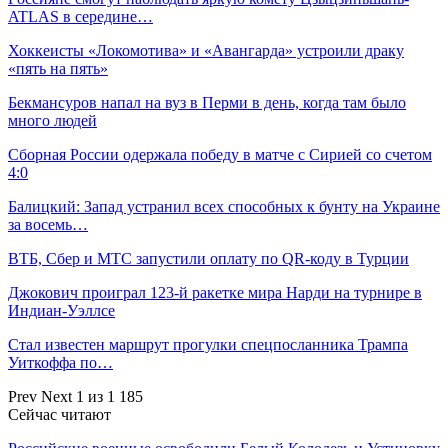
ATLAS в середине…
Хоккеисты «Локомотива» и «Авангарда» устроили драку
«пять на пять»
Бекмансуров напал на вуз в Перми в день, когда там было
много людей
Сборная России одержала победу в матче с Сирией со счетом
4:0
Балицкий: Запад устранил всех способных к бунту на Украине
за восемь…
ВТБ, Сбер и МТС запустили оплату по QR-коду в Турции
Джокович проиграл 123-й ракетке мира Нарди на турнире в
Индиан-Уэллсе
Стал известен маршрут прогулки спецпосланника Трампа
Уиткоффа по…
Prev
Next
1 из 1 185
Сейчас читают