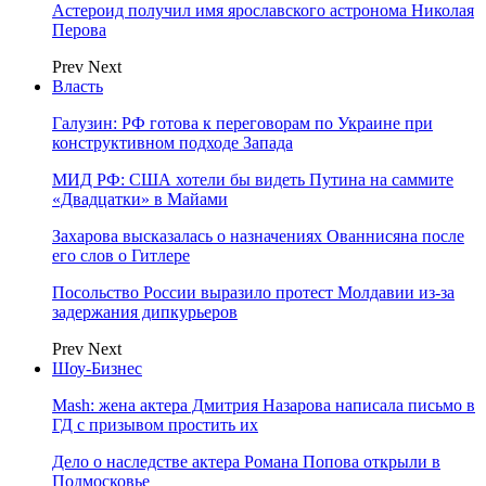
Астероид получил имя ярославского астронома Николая
Перова
Prev
Next
Власть
Галузин: РФ готова к переговорам по Украине при
конструктивном подходе Запада
МИД РФ: США хотели бы видеть Путина на саммите
«Двадцатки» в Майами
Захарова высказалась о назначениях Ованнисяна после
его слов о Гитлере
Посольство России выразило протест Молдавии из-за
задержания дипкурьеров
Prev
Next
Шоу-Бизнес
Mash: жена актера Дмитрия Назарова написала письмо в
ГД с призывом простить их
Дело о наследстве актера Романа Попова открыли в
Подмосковье