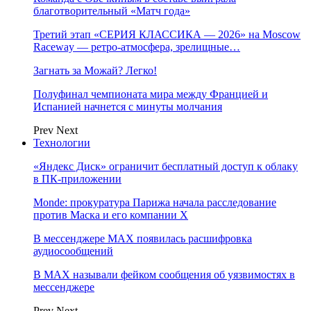
благотворительный «Матч года»
Третий этап «СЕРИЯ КЛАССИКА — 2026» на Moscow
Raceway — ретро‑атмосфера, зрелищные…
Загнать за Можай? Легко!
Полуфинал чемпионата мира между Францией и
Испанией начнется с минуты молчания
Prev
Next
Технологии
«Яндекс Диск» ограничит бесплатный доступ к облаку
в ПК-приложении
Monde: прокуратура Парижа начала расследование
против Маска и его компании X
В мессенджере MAX появилась расшифровка
аудиосообщений
В МAX называли фейком сообщения об уязвимостях в
мессенджере
Prev
Next