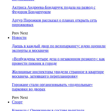
Актриса Андреева-Бондарчук подала на развод с
Федором Бондарчуком
Артур Пирожков рассказал о планах открыть сеть
пирожковых
Prev
Next
Новости
Даешь в каждый двор по велопаркингу: идею оценили
эксперты и москвичи
«Возбуждены четыре дела о незаконном розжиге»: как
провести пикник в городе
Жилищные инспекторы увидели странное в квартире
москвича, затеявшего перепланировку
Горожане стали организовывать «подпольные»
парковки во дворах
Prev
Next
Спорт
Команда с Овечкиным в составе выиграла