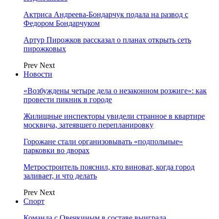
Актриса Андреева-Бондарчук подала на развод с
Федором Бондарчуком
Артур Пирожков рассказал о планах открыть сеть
пирожковых
Prev
Next
Новости
«Возбуждены четыре дела о незаконном розжиге»: как
провести пикник в городе
Жилищные инспекторы увидели странное в квартире
москвича, затеявшего перепланировку
Горожане стали организовывать «подпольные»
парковки во дворах
Метростроитель пояснил, кто виноват, когда город
заливает, и что делать
Prev
Next
Спорт
Команда с Овечкиным в составе выиграла