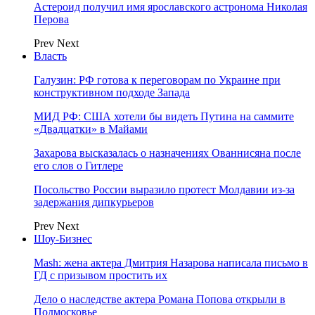
Астероид получил имя ярославского астронома Николая
Перова
Prev
Next
Власть
Галузин: РФ готова к переговорам по Украине при
конструктивном подходе Запада
МИД РФ: США хотели бы видеть Путина на саммите
«Двадцатки» в Майами
Захарова высказалась о назначениях Ованнисяна после
его слов о Гитлере
Посольство России выразило протест Молдавии из-за
задержания дипкурьеров
Prev
Next
Шоу-Бизнес
Mash: жена актера Дмитрия Назарова написала письмо в
ГД с призывом простить их
Дело о наследстве актера Романа Попова открыли в
Подмосковье