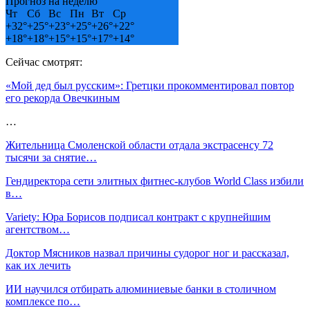
Прогноз на неделю
Чт
Сб
Вс
Пн
Вт
Ср
+
32°
+
25°
+
23°
+
25°
+
26°
+
22°
+
18°
+
18°
+
15°
+
15°
+
17°
+
14°
Сейчас смотрят:
«Мой дед был русским»: Гретцки прокомментировал повтор
его рекорда Овечкиным
…
Жительница Смоленской области отдала экстрасенсу 72
тысячи за снятие…
Гендиректора сети элитных фитнес-клубов World Class избили
в…
Variety: Юра Борисов подписал контракт с крупнейшим
агентством…
Доктор Мясников назвал причины судорог ног и рассказал,
как их лечить
ИИ научился отбирать алюминиевые банки в столичном
комплексе по…