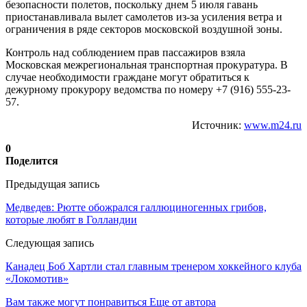
безопасности полетов, поскольку днем 5 июля гавань
приостанавливала вылет самолетов из-за усиления ветра и
ограничения в ряде секторов московской воздушной зоны.
Контроль над соблюдением прав пассажиров взяла
Московская межрегиональная транспортная прокуратура. В
случае необходимости граждане могут обратиться к
дежурному прокурору ведомства по номеру +7 (916) 555-23-
57.
Источник:
www.m24.ru
0
Поделится
Предыдущая запись
Медведев: Рютте обожрался галлюциногенных грибов,
которые любят в Голландии
Следующая запись
Канадец Боб Хартли стал главным тренером хоккейного клуба
«Локомотив»
Вам также могут понравиться
Еще от автора