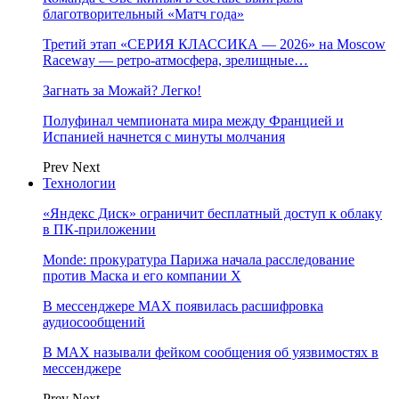
благотворительный «Матч года»
Третий этап «СЕРИЯ КЛАССИКА — 2026» на Moscow
Raceway — ретро‑атмосфера, зрелищные…
Загнать за Можай? Легко!
Полуфинал чемпионата мира между Францией и
Испанией начнется с минуты молчания
Prev
Next
Технологии
«Яндекс Диск» ограничит бесплатный доступ к облаку
в ПК-приложении
Monde: прокуратура Парижа начала расследование
против Маска и его компании X
В мессенджере MAX появилась расшифровка
аудиосообщений
В МAX называли фейком сообщения об уязвимостях в
мессенджере
Prev
Next