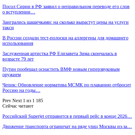
Посол Сирии в РФ заявил о неправильном переводе его слов
о вступлении…
Заигрались шашечками: на сколько вырастут цены на услуги
такси
В России создали тест-полоски на аллергены для домашнего
использования
Заслуженная артистка РФ Елизавета Зима скончалась в
возрасте 79 лет
Путин пообещал оснастить ВМФ новым гиперзвуковым
оружием
Чепик: Обновление норматива МСМК по плаванию отбросит
Россию на годы…
Prev
Next
1 из 1 185
Сейчас читают
Российский Superjet отправится в первый рейс в конце 2026…
Движение транспорта ограничат на ряде улиц Москвы из-за…