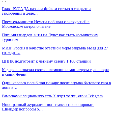
…
Глава РУСАДА назвала фейком статью о сокрытии
заключения в деле…
Премьер-министр Йемена побывал с экскурсией в
Московском метрополитене
Пять миллиардов, и ты на Луне: как стать космическим
туристом
МИД: Россия в качестве ответной меры закрыла въезд для 27
граждан…
ЦППК подготовит к летнему сезону 1 100 станций
Кадыров назначил своего племянника министром транспорта
и связи Чечни
Один человек погиб при пожаре после взрыва бытового газа в
доме в…
Рамасвами: социальную сеть X ждет то же, что и Telegram
Иностранный журналист попытался спровоцировать
Шнайдер вопросом о…