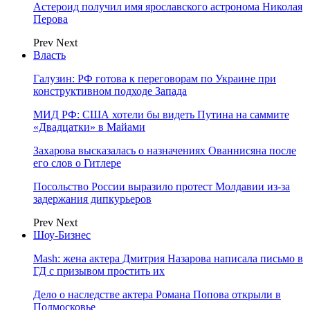
Астероид получил имя ярославского астронома Николая
Перова
Prev
Next
Власть
Галузин: РФ готова к переговорам по Украине при
конструктивном подходе Запада
МИД РФ: США хотели бы видеть Путина на саммите
«Двадцатки» в Майами
Захарова высказалась о назначениях Ованнисяна после
его слов о Гитлере
Посольство России выразило протест Молдавии из-за
задержания дипкурьеров
Prev
Next
Шоу-Бизнес
Mash: жена актера Дмитрия Назарова написала письмо в
ГД с призывом простить их
Дело о наследстве актера Романа Попова открыли в
Подмосковье