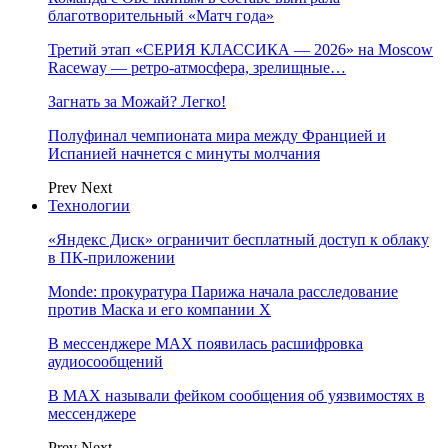
благотворительный «Матч года»
Третий этап «СЕРИЯ КЛАССИКА — 2026» на Moscow
Raceway — ретро‑атмосфера, зрелищные…
Загнать за Можай? Легко!
Полуфинал чемпионата мира между Францией и
Испанией начнется с минуты молчания
Prev
Next
Технологии
«Яндекс Диск» ограничит бесплатный доступ к облаку
в ПК-приложении
Monde: прокуратура Парижа начала расследование
против Маска и его компании X
В мессенджере MAX появилась расшифровка
аудиосообщений
В МAX называли фейком сообщения об уязвимостях в
мессенджере
Prev
Next