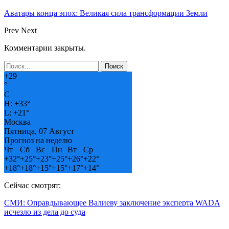
Аватары конца эпох: Великая сила трансформации Земли
Prev
Next
Комментарии закрыты.
+
29
°
C
H:
+
33°
L:
+
21°
Москва
Пятница, 07 Август
Прогноз на неделю
Чт
Сб
Вс
Пн
Вт
Ср
+
32°
+
25°
+
23°
+
25°
+
26°
+
22°
+
18°
+
18°
+
15°
+
15°
+
17°
+
14°
Сейчас смотрят:
СМИ: Оправдывающее Валиеву заключение эксперта WADA
исчезло из дела до суда