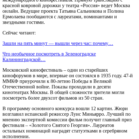
красной ковровой дорожки у театра «Россия» ведет Москва
онлайн. Ведущие проекта Татьяна Сальникова и Полина
Ермолаева пообщаются с лауреатами, номинантами и
звездными гостями.
Сейчас читают:
Зашли на пять минут — вышли через час: почему…
Что необычное посмотреть в Зеленоградске
Калининградской…
Московский кинофестиваль – один из старейших
кинофорумов в мире, впервые он состоялся в 1935 году. 47-й
ММКФ приурочили к 80-летию Победы в Великой
Отечественной войне. Показы проходили в десяти
кинотеатрах Москвы. В общей сложности зрители могли
посмотреть более двухсот фильмов из 50 стран.
В программу основного конкурса вошли 12 картин. Жюри
возглавил испанский режиссер Луис Миньярро. Лучший по
мнению экспертной комиссии фильм получит главный приз
фестиваля – «Золотого Святого Георгия». Лауреатов
остальных номинаций наградят статуэтками в серебряном
исполнении.