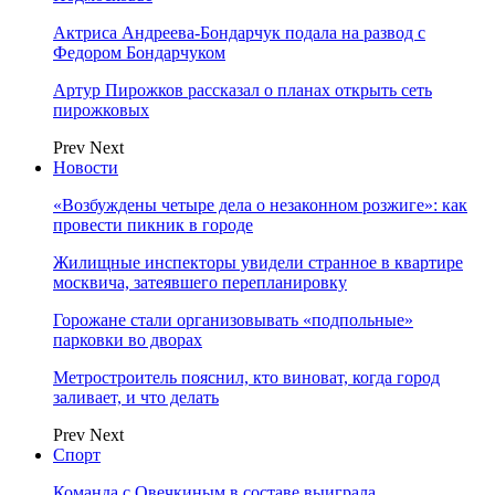
Актриса Андреева-Бондарчук подала на развод с
Федором Бондарчуком
Артур Пирожков рассказал о планах открыть сеть
пирожковых
Prev
Next
Новости
«Возбуждены четыре дела о незаконном розжиге»: как
провести пикник в городе
Жилищные инспекторы увидели странное в квартире
москвича, затеявшего перепланировку
Горожане стали организовывать «подпольные»
парковки во дворах
Метростроитель пояснил, кто виноват, когда город
заливает, и что делать
Prev
Next
Спорт
Команда с Овечкиным в составе выиграла