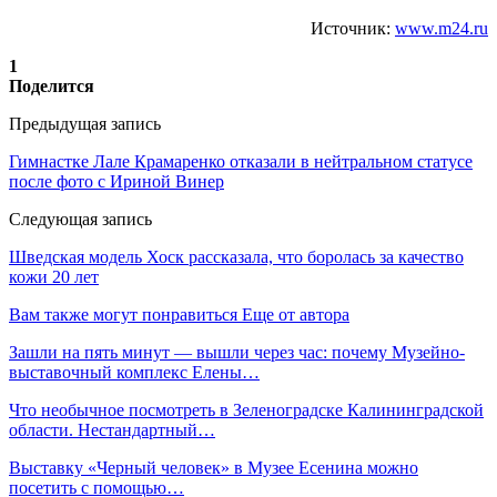
Источник:
www.m24.ru
1
Поделится
Предыдущая запись
Гимнастке Лале Крамаренко отказали в нейтральном статусе
после фото с Ириной Винер
Следующая запись
Шведская модель Хоск рассказала, что боролась за качество
кожи 20 лет
Вам также могут понравиться
Еще от автора
Зашли на пять минут — вышли через час: почему Музейно-
выставочный комплекс Елены…
Что необычное посмотреть в Зеленоградске Калининградской
области. Нестандартный…
Выставку «Черный человек» в Музее Есенина можно
посетить с помощью…