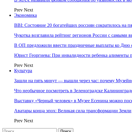
Prev
Next
Экономика
BBI: Состояние 20 богатейших россиян сократилось на п
Чукотка возглавила рейтинг регионов России с самыми 
В ОП предложили ввести праздничные выплаты ко Дню с
Юрист Георгиева: При инвалидности ребенка алименты пл
Prev
Next
Культура
Зашли на пять минут — вышли через час: почему Музе
Что необычное посмотреть в Зеленоградске Калинингра
Выставку «Черный человек» в Музее Есенина можно по
Аватары конца эпох: Великая сила трансформации Земли
Prev
Next