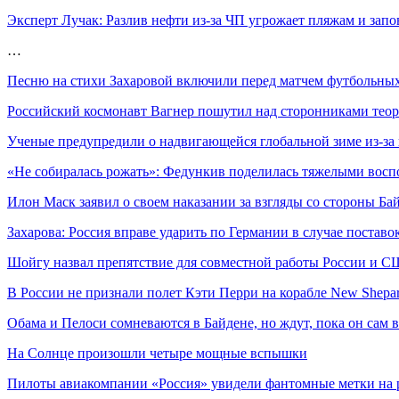
Эксперт Лучак: Разлив нефти из-за ЧП угрожает пляжам и за
…
Песню на стихи Захаровой включили перед матчем футбольн
Российский космонавт Вагнер пошутил над сторонниками тео
Ученые предупредили о надвигающейся глобальной зиме из-за
«Не собиралась рожать»: Федункив поделилась тяжелыми во
Илон Маск заявил о своем наказании за взгляды со стороны Б
Захарова: Россия вправе ударить по Германии в случае поставо
Шойгу назвал препятствие для совместной работы России и 
В России не признали полет Кэти Перри на корабле New Shep
Обама и Пелоси сомневаются в Байдене, но ждут, пока он сам
На Солнце произошли четыре мощные вспышки
Пилоты авиакомпании «Россия» увидели фантомные метки на 