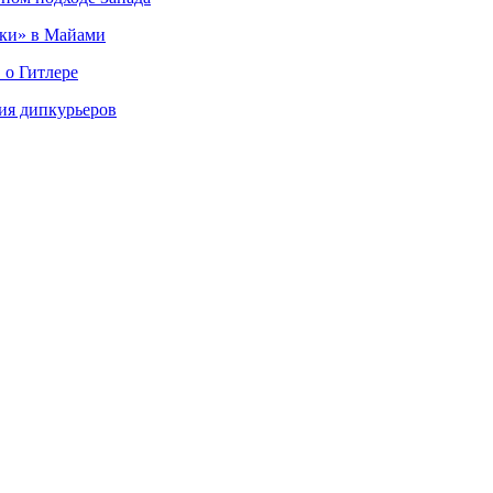
ки» в Майами
 о Гитлере
ия дипкурьеров