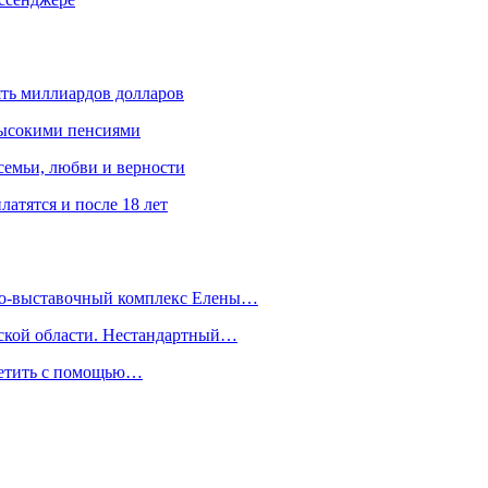
ять миллиардов долларов
высокими пенсиями
емьи, любви и верности
атятся и после 18 лет
йно-выставочный комплекс Елены…
дской области. Нестандартный…
сетить с помощью…