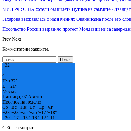
МИД РФ: США хотели бы видеть Путина на саммите «Двадцат
Захарова высказалась о назначениях Ованнисяна после его слов
Посольство России выразило протест Молдавии из-за задержан
Prev
Next
Комментарии закрыты.
+
32
°
C
H:
+
32°
L:
+
21°
Москва
Пятница, 07 Август
Прогноз на неделю
Сб
Вс
Пн
Вт
Ср
Чт
+
28°
+
23°
+
25°
+
25°
+
17°
+
18°
+
20°
+
17°
+
15°
+
16°
+
12°
+
11°
Сейчас смотрят: