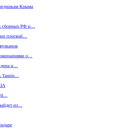
поведникам Крыма
ых сборных РФ и…
рии плоской…
 вулканов
споминаниями о…
айдена и…
к Taurus…
США
ard…
 выйдет из…
радаре