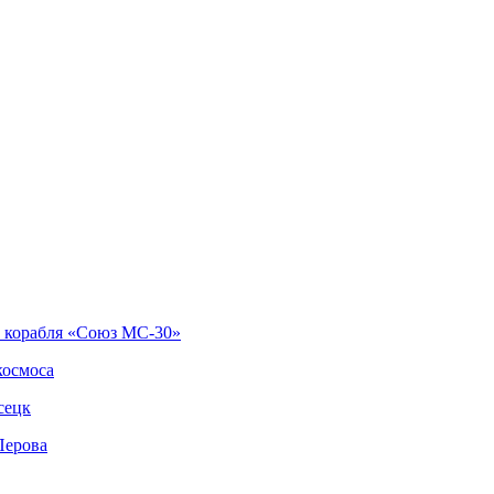
о корабля «Союз МС-30»
космоса
сецк
Перова