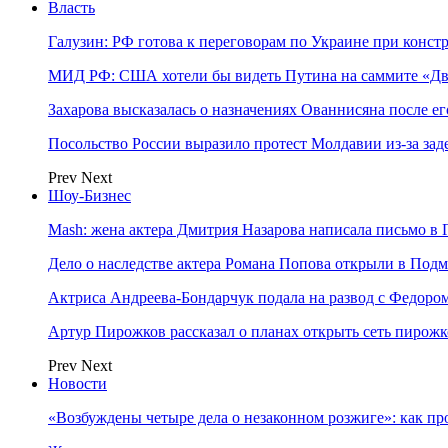
Власть
Галузин: РФ готова к переговорам по Украине при конст
МИД РФ: США хотели бы видеть Путина на саммите «Дв
Захарова высказалась о назначениях Ованнисяна после ег
Посольство России выразило протест Молдавии из-за за
Prev
Next
Шоу-Бизнес
Mash: жена актера Дмитрия Назарова написала письмо в 
Дело о наследстве актера Романа Попова открыли в Подм
Актриса Андреева-Бондарчук подала на развод с Федоро
Артур Пирожков рассказал о планах открыть сеть пирож
Prev
Next
Новости
«Возбуждены четыре дела о незаконном розжиге»: как пр