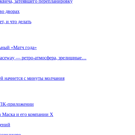
квича, затеявшего перепланировку
во дворах
т, и что делать
ьный «Матч года»
ceway — ретро‑атмосфера, зрелищные…
й начнется с минуты молчания
в ПК-приложении
в Маска и его компании X
щений
ссенджере