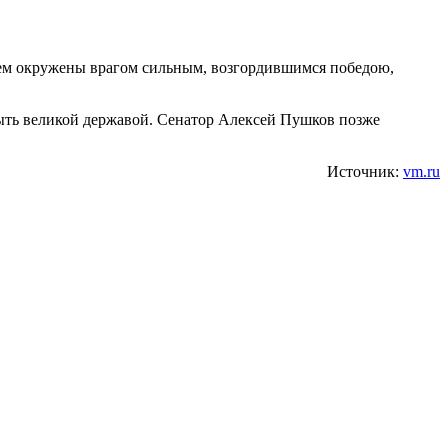
удем окружены врагом сильным, возгордившимся победою,
быть великой державой. Сенатор Алексей Пушков позже
Источник:
vm.ru