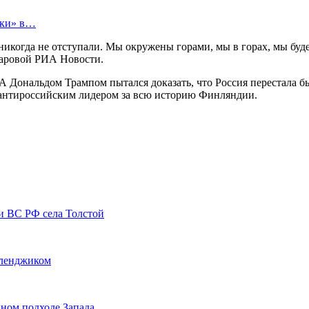
тки» в…
я никогда не отступали. Мы окружены горами, мы в горах, мы б
харовой РИА Новости.
А Дональдом Трампом пытался доказать, что Россия перестала 
м антироссийским лидером за всю историю Финляндии.
и ВС РФ села Толстой
еленджиком
вном подходе Запада