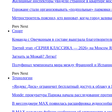
Жилищные инспекторы увидели странное в квартире мос
Горожане стали организовывать «подпольные» парковки 
Метростроитель пояснил, кто виноват, когда город заливае
Prev
Next
Спорт
Команда с Овечкиным в составе выиграла благотворител
Третий этап «СЕРИЯ КЛАССИКА — 2026» на Moscow Ra
Загнать за Можай? Легко!
Полуфинал чемпионата мира между Францией и Испание
Prev
Next
Технологии
«Яндекс Диск» ограничит бесплатный доступ к облаку 
Monde: прокуратура Парижа начала расследование проти
В мессенджере MAX появилась расшифровка аудиосооб
В МAX называли фейком сообщения об уязвимостях в ме