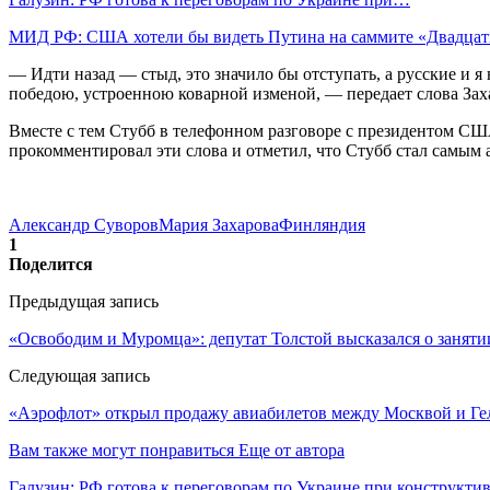
МИД РФ: США хотели бы видеть Путина на саммите «Двадца
— Идти назад — стыд, это значило бы отступать, а русские и 
победою, устроенною коварной изменой, — передает слова За
Вместе с тем Стубб в телефонном разговоре с президентом СШ
прокомментировал эти слова и отметил, что Стубб стал самы
Александр Суворов
Мария Захарова
Финляндия
1
Поделится
Предыдущая запись
«Освободим и Муромца»: депутат Толстой высказался о заняти
Следующая запись
«Аэрофлот» открыл продажу авиабилетов между Москвой и Г
Вам также могут понравиться
Еще от автора
Галузин: РФ готова к переговорам по Украине при конструкти