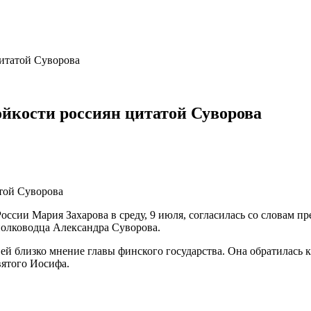
цитатой Суворова
тойкости россиян цитатой Суворова
сии Мария Захарова в среду, 9 июля, согласилась со словам п
полководца Александра Суворова.
а ей близко мнение главы финского государства. Она обратилась 
вятого Иосифа.