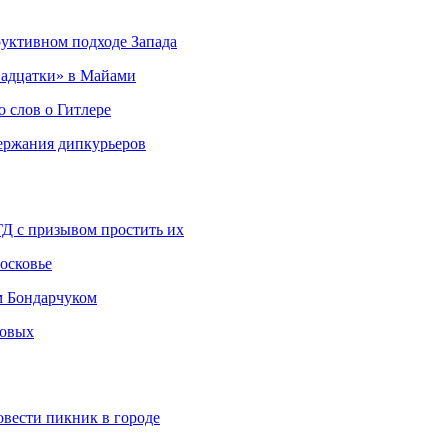
руктивном подходе Запада
адцатки» в Майами
о слов о Гитлере
держания дипкурьеров
ГД с призывом простить их
осковье
м Бондарчуком
ковых
овести пикник в городе