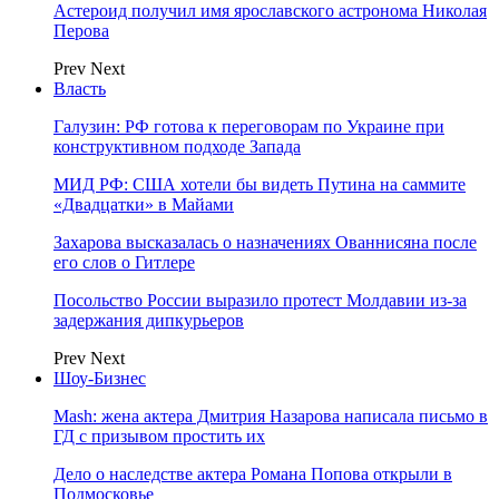
Астероид получил имя ярославского астронома Николая
Перова
Prev
Next
Власть
Галузин: РФ готова к переговорам по Украине при
конструктивном подходе Запада
МИД РФ: США хотели бы видеть Путина на саммите
«Двадцатки» в Майами
Захарова высказалась о назначениях Ованнисяна после
его слов о Гитлере
Посольство России выразило протест Молдавии из-за
задержания дипкурьеров
Prev
Next
Шоу-Бизнес
Mash: жена актера Дмитрия Назарова написала письмо в
ГД с призывом простить их
Дело о наследстве актера Романа Попова открыли в
Подмосковье