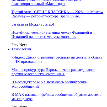
благотворительный «Матч года»
Третий этап «СЕРИЯ КЛАССИКА — 2026» на Moscow
Raceway — ретро‑атмосфера, зрелищные…
Загнать за Можай? Легко!
Полуфинал чемпионата мира между Францией и
Испанией начнется с минуты молчания
Prev
Next
Технологии
«Яндекс Диск» ограничит бесплатный доступ к облаку
в ПК-приложении
Monde: прокуратура Парижа начала расследование
против Маска и его компании X
В мессенджере MAX появилась расшифровка
аудиосообщений
В МAX называли фейком сообщения об уязвимостях в
мессенджере
Prev
Next