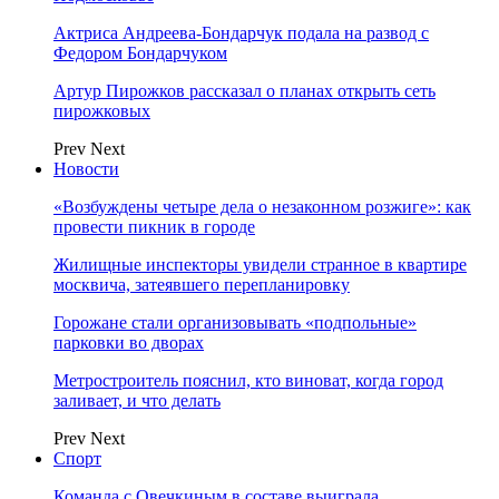
Актриса Андреева-Бондарчук подала на развод с
Федором Бондарчуком
Артур Пирожков рассказал о планах открыть сеть
пирожковых
Prev
Next
Новости
«Возбуждены четыре дела о незаконном розжиге»: как
провести пикник в городе
Жилищные инспекторы увидели странное в квартире
москвича, затеявшего перепланировку
Горожане стали организовывать «подпольные»
парковки во дворах
Метростроитель пояснил, кто виноват, когда город
заливает, и что делать
Prev
Next
Спорт
Команда с Овечкиным в составе выиграла