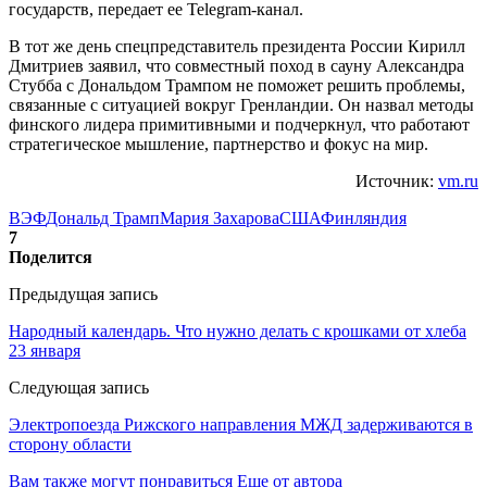
государств, передает ее Telegram-канал.
В тот же день спецпредставитель президента России Кирилл
Дмитриев заявил, что совместный поход в сауну Александра
Стубба с Дональдом Трампом не поможет решить проблемы,
связанные с ситуацией вокруг Гренландии. Он назвал методы
финского лидера примитивными и подчеркнул, что работают
стратегическое мышление, партнерство и фокус на мир.
Источник:
vm.ru
ВЭФ
Дональд Трамп
Мария Захарова
США
Финляндия
7
Поделится
Предыдущая запись
Народный календарь. Что нужно делать с крошками от хлеба
23 января
Следующая запись
Электропоезда Рижского направления МЖД задерживаются в
сторону области
Вам также могут понравиться
Еще от автора