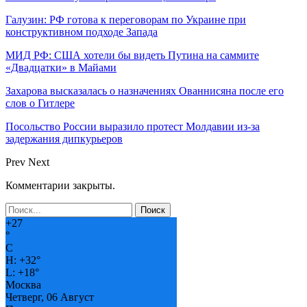
Галузин: РФ готова к переговорам по Украине при
конструктивном подходе Запада
МИД РФ: США хотели бы видеть Путина на саммите
«Двадцатки» в Майами
Захарова высказалась о назначениях Ованнисяна после его
слов о Гитлере
Посольство России выразило протест Молдавии из-за
задержания дипкурьеров
Prev
Next
Комментарии закрыты.
+
27
°
C
H:
+
32°
L:
+
18°
Москва
Четверг, 06 Август