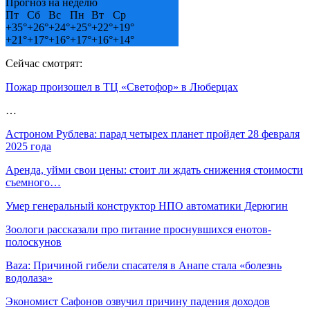
Прогноз на неделю
Пт
Сб
Вс
Пн
Вт
Ср
+
35°
+
26°
+
24°
+
25°
+
22°
+
19°
+
21°
+
17°
+
16°
+
17°
+
16°
+
14°
Сейчас смотрят:
Пожар произошел в ТЦ «Светофор» в Люберцах
…
Астроном Рублева: парад четырех планет пройдет 28 февраля
2025 года
Аренда, уйми свои цены: стоит ли ждать снижения стоимости
съемного…
Умер генеральный конструктор НПО автоматики Дерюгин
Зоологи рассказали про питание проснувшихся енотов-
полоскунов
Baza: Причиной гибели спасателя в Анапе стала «болезнь
водолаза»
Экономист Сафонов озвучил причину падения доходов