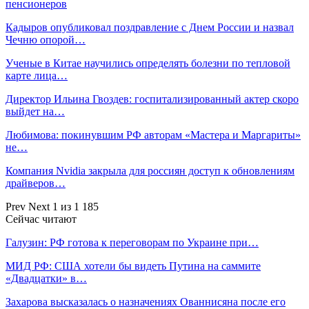
пенсионеров
Кадыров опубликовал поздравление с Днем России и назвал
Чечню опорой…
Ученые в Китае научились определять болезни по тепловой
карте лица…
Директор Ильина Гвоздев: госпитализированный актер скоро
выйдет на…
Любимова: покинувшим РФ авторам «Мастера и Маргариты»
не…
Компания Nvidia закрыла для россиян доступ к обновлениям
драйверов…
Prev
Next
1 из 1 185
Сейчас читают
Галузин: РФ готова к переговорам по Украине при…
МИД РФ: США хотели бы видеть Путина на саммите
«Двадцатки» в…
Захарова высказалась о назначениях Ованнисяна после его