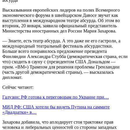
Высказывания европейских лидеров на полях Всемирного
экономического форума в швейцарском Давосе звучат как
выступления в международном театре абсурда. Об этом во
вторник, 20 января, заявила официальный представитель
Министерства иностранных дел России Мария Захарова.
— Знаете, есть театр абсурда. А это даже не его гастроли, а
международный театральный фестиваль абсурдистики.
Больше всего понравилось предложение президента
Финляндии Александра Стубба (демократическая страна, если
что) сходить в сауну с (президентом США Дональдом —
прим. «ВМ») Трампом для решения проблемы Гренландии
(часть другой демократической страны), — высказалась
дипломат.
Сейчас читают:
Галузин: РФ готова к переговорам по Украине при…
МИД РФ: США хотели бы видеть Путина на саммите
«Двадцатки» в…
Захарова добавила, что аплодирует стоя трактовке прав
человека и либеральных ценностей со стороны западных