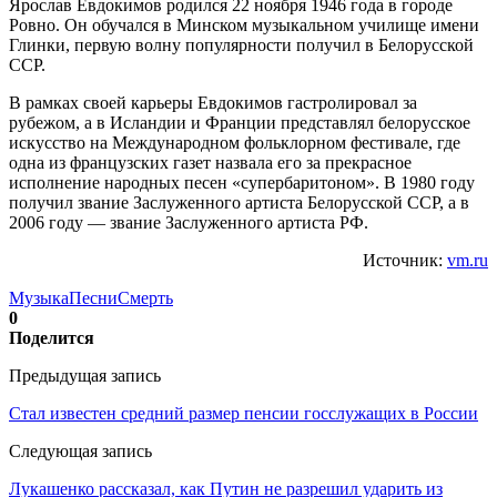
Ярослав Евдокимов родился 22 ноября 1946 года в городе
Ровно. Он обучался в Минском музыкальном училище имени
Глинки, первую волну популярности получил в Белорусской
ССР.
В рамках своей карьеры Евдокимов гастролировал за
рубежом, а в Исландии и Франции представлял белорусское
искусство на Международном фольклорном фестивале, где
одна из французских газет назвала его за прекрасное
исполнение народных песен «супербаритоном». В 1980 году
получил звание Заслуженного артиста Белорусской ССР, а в
2006 году — звание Заслуженного артиста РФ.
Источник:
vm.ru
Музыка
Песни
Смерть
0
Поделится
Предыдущая запись
Стал известен средний размер пенсии госслужащих в России
Следующая запись
Лукашенко рассказал, как Путин не разрешил ударить из