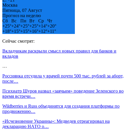
Москва
Пятница, 07 Август
Прогноз на неделю
Сб
Вс
Пн
Вт
Ср
Чт
+
25°
+
24°
+
25°
+
25°
+
14°
+
20°
+
18°
+
15°
+
15°
+
16°
+
12°
+
11°
Сейчас смотрят:
Вкладчикам раскрыли смысл новых правил для банков и
вкладов
…
Россиянка отсудила у врачей почти 500 тыс. рублей за аборт,
после…
Психиатр Шуров назвал «заячьим» поведение Зеленского во
время встречи…
Wildberries и Russ объединятся для создания платформы по
продвижению…
«Исчезновение Украины»: Медведев отреагировал на
декларацию НАТО о…