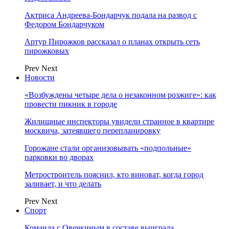
Актриса Андреева-Бондарчук подала на развод с
Федором Бондарчуком
Артур Пирожков рассказал о планах открыть сеть
пирожковых
Prev
Next
Новости
«Возбуждены четыре дела о незаконном розжиге»: как
провести пикник в городе
Жилищные инспекторы увидели странное в квартире
москвича, затеявшего перепланировку
Горожане стали организовывать «подпольные»
парковки во дворах
Метростроитель пояснил, кто виноват, когда город
заливает, и что делать
Prev
Next
Спорт
Команда с Овечкиным в составе выиграла