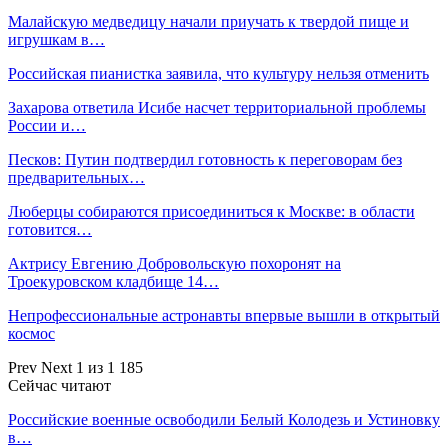
Малайскую медведицу начали приучать к твердой пище и
игрушкам в…
Российская пианистка заявила, что культуру нельзя отменить
Захарова ответила Исибе насчет территориальной проблемы
России и…
Песков: Путин подтвердил готовность к переговорам без
предварительных…
Люберцы собираются присоединиться к Москве: в области
готовится…
Актрису Евгению Добровольскую похоронят на
Троекуровском кладбище 14…
Непрофессиональные астронавты впервые вышли в открытый
космос
Prev
Next
1 из 1 185
Сейчас читают
Российские военные освободили Белый Колодезь и Устиновку
в…