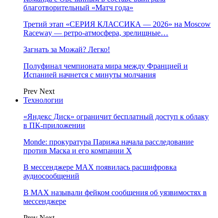
благотворительный «Матч года»
Третий этап «СЕРИЯ КЛАССИКА — 2026» на Moscow
Raceway — ретро‑атмосфера, зрелищные…
Загнать за Можай? Легко!
Полуфинал чемпионата мира между Францией и
Испанией начнется с минуты молчания
Prev
Next
Технологии
«Яндекс Диск» ограничит бесплатный доступ к облаку
в ПК-приложении
Monde: прокуратура Парижа начала расследование
против Маска и его компании X
В мессенджере MAX появилась расшифровка
аудиосообщений
В МAX называли фейком сообщения об уязвимостях в
мессенджере
Prev
Next