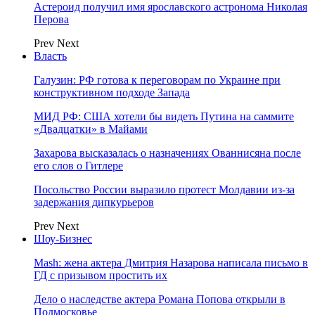
Астероид получил имя ярославского астронома Николая
Перова
Prev
Next
Власть
Галузин: РФ готова к переговорам по Украине при
конструктивном подходе Запада
МИД РФ: США хотели бы видеть Путина на саммите
«Двадцатки» в Майами
Захарова высказалась о назначениях Ованнисяна после
его слов о Гитлере
Посольство России выразило протест Молдавии из-за
задержания дипкурьеров
Prev
Next
Шоу-Бизнес
Mash: жена актера Дмитрия Назарова написала письмо в
ГД с призывом простить их
Дело о наследстве актера Романа Попова открыли в
Подмосковье