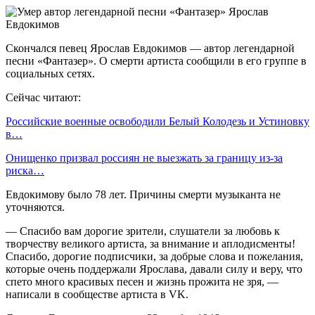
Скончался певец Ярослав Евдокимов — автор легендарной
песни «Фантазер». О смерти артиста сообщили в его группе в
социальных сетях.
Сейчас читают:
Российские военные освободили Белый Колодезь и Устиновку
в…
Онищенко призвал россиян не выезжать за границу из-за
риска…
Евдокимову было 78 лет. Причины смерти музыканта не
уточняются.
— Спасибо вам дорогие зрители, слушатели за любовь к
творчеству великого артиста, за внимание и аплодисменты!
Спасибо, дорогие подписчики, за добрые слова и пожелания,
которые очень поддержали Ярослава, давали силу и веру, что
спето много красивых песен и жизнь прожита не зря, —
написали в сообществе артиста в VK.