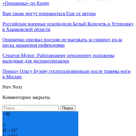
«Орешника» по Киеву
Вам также могут понравиться
Еще от автора
Российские военные освободили Белый Колодезь и Устиновку
в Харьковской области
Онищенко призвал россиян не выезжать за границу из-за
риска заражения инфекциями
Сенатор Мурог: Работающему пенсионеру положены
выходные для диспансеризации
Певицу Ольгу Бузову госпитализировали после травмы ноги
в Москве
Prev
Next
Комментарии закрыты.
+
30
°
C
H:
+
31°
L:
+
21°